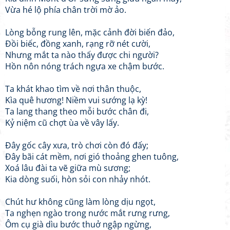
Vừa hé lộ phía chân trời mờ ảo.
​Lòng bỗng rung lên, mặc cảnh đời biến đảo,
Đồi biếc, đồng xanh, rạng rỡ nét cười,
Nhưng mắt ta nào thấy được chi người?
Hồn nôn nóng trách ngựa xe chậm bước.
​Ta khát khao tìm về nơi thân thuộc,
Kìa quê hương! Niềm vui sướng lạ kỳ!
Ta lang thang theo mỗi bước chân đi,
Kỷ niệm cũ chợt ùa về vây lấy.
​Đây gốc cây xưa, trò chơi còn đó đấy;
Đây bãi cát mềm, nơi gió thoảng ghen tuông,
Xoá lâu đài ta vẽ giữa mù sương;
Kia dòng suối, hòn sỏi con nhảy nhót.
​Chút hư không cũng làm lòng dịu ngọt,
Ta nghẹn ngào trong nước mắt rưng rưng,
Ôm cụ già dìu bước thuở ngập ngừng,