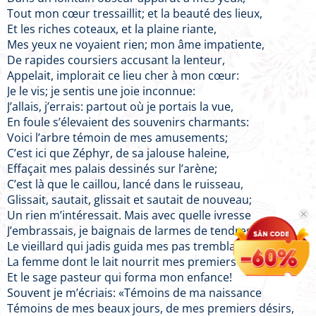
Tout mon cœur tressaillit; et la beauté des lieux,
Et les riches coteaux, et la plaine riante,
Mes yeux ne voyaient rien; mon âme impatiente,
De rapides coursiers accusant la lenteur,
Appelait, implorait ce lieu cher à mon cœur:
Je le vis; je sentis une joie inconnue:
J’allais, j’errais: partout où je portais la vue,
En foule s’élevaient des souvenirs charmants:
Voici l’arbre témoin de mes amusements;
C’est ici que Zéphyr, de sa jalouse haleine,
Effaçait mes palais dessinés sur l’arène;
C’est là que le caillou, lancé dans le ruisseau,
Glissait, sautait, glissait et sautait de nouveau;
Un rien m’intéressait. Mais avec quelle ivresse
J’embrassais, je baignais de larmes de tendresse
Le vieillard qui jadis guida mes pas tremblants,
La femme dont le lait nourrit mes premiers ans,
Et le sage pasteur qui forma mon enfance!
Souvent je m’écriais: «Témoins de ma naissance
Témoins de mes beaux jours, de mes premiers désirs,