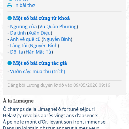
In bài thơ
Một số bài cùng từ khoá
-
Ngưỡng cửa
(
Vũ Quần Phương
)
-
Đa tình
(
Xuân Diệu
)
-
Anh về quê cũ
(
Nguyễn Bính
)
-
Làng tôi
(
Nguyễn Bính
)
-
Đôi ta
(
Hàn Mặc Tử
)
Một số bài cùng tác giả
-
Vườn cây: mùa thu (trích)
Đăng bởi
Lương duyên lỡ dở
vào 09/05/2026 09:16
À la Limagne
Ô champs de la Limagne! ò fortuné séjour!
Hélas! j’y revolais après vingt ans d’absence:
À peine le mont d’Or, levant son front immense,
Dans un lointain obscur apparut à mes yeux,