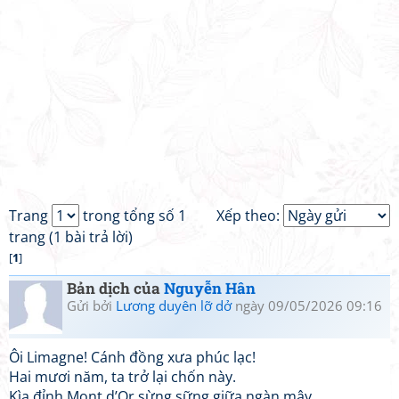
Trang
trong tổng số 1
Xếp theo:
trang (1 bài trả lời)
[
1
]
Bản dịch của
Nguyễn Hân
Gửi bởi
Lương duyên lỡ dở
ngày 09/05/2026 09:16
Ôi Limagne! Cánh đồng xưa phúc lạc!
Hai mươi năm, ta trở lại chốn này.
Kìa đỉnh Mont d’Or sừng sững giữa ngàn mây,