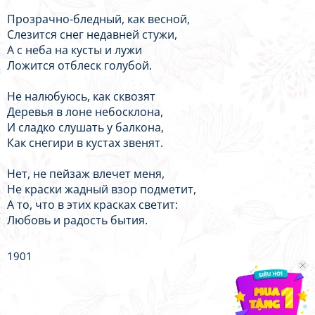
Прозрачно-бледный, как весной,
Слезится снег недавней стужи,
А с неба на кусты и лужи
Ложится отблеск голубой.
Не налюбуюсь, как сквозят
Деревья в лоне небосклона,
И сладко слушать у балкона,
Как снегири в кустах звенят.
Нет, не пейзаж влечет меня,
Не краски жадный взор подметит,
А то, что в этих красках светит:
Любовь и радость бытия.
1901