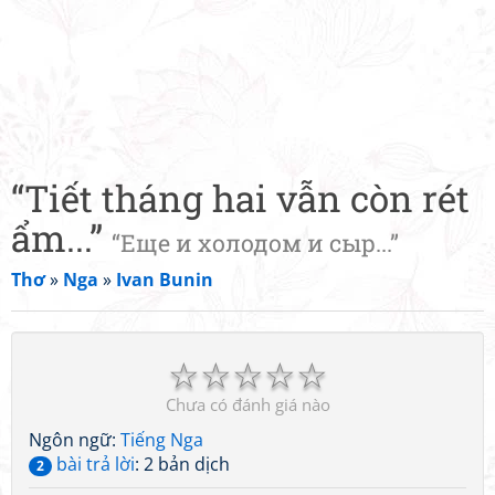
“Tiết tháng hai vẫn còn rét
ẩm...”
“Еще и холодом и сыр...”
Thơ
»
Nga
»
Ivan Bunin
☆
☆
☆
☆
☆
Chưa có đánh giá nào
Ngôn ngữ:
Tiếng Nga
bài trả lời
: 2 bản dịch
2