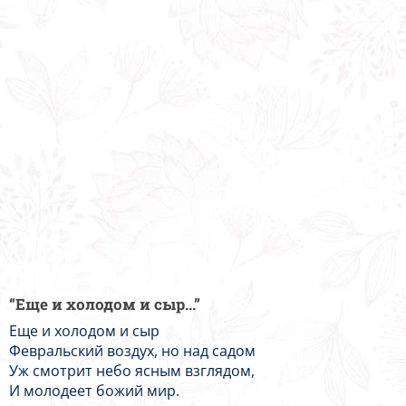
“Еще и холодом и сыр...”
Еще и холодом и сыр
Февральский воздух, но над садом
Уж смотрит небо ясным взглядом,
И молодеет божий мир.