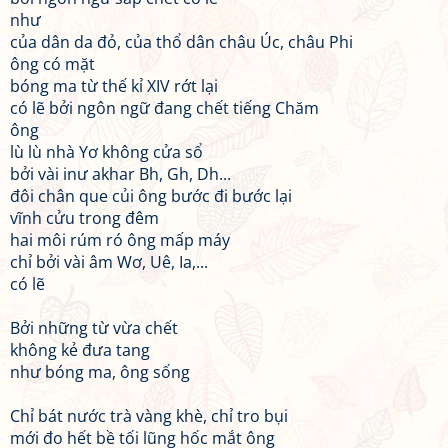
như
của dân da đỏ, của thổ dân châu Úc, châu Phi
ông có mặt
bóng ma từ thế kỉ XIV rớt lại
có lẽ bởi ngôn ngữ đang chết tiếng Chăm
ông
lù lù nhà Yơ không cửa sổ
bởi vài inư akhar Bh, Gh, Dh...
đôi chân que củi ông bước đi bước lại
vĩnh cửu trong đêm
hai môi rúm ró ông mấp máy
chỉ bởi vài âm Wơ, Uê, Ia,...
có lẽ
Bởi những từ vừa chết
không kẻ đưa tang
như bóng ma, ông sống
Chỉ bát nước trà vàng khè, chỉ tro bụi
mới đo hết bề tối lũng hốc mắt ông