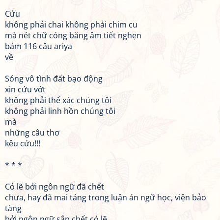
Cứu
không phải chai không phải chim cu
mà nét chữ cóng băng âm tiết nghẹn
bám 116 câu ariya
về
Sóng vô tình đất bạo động
xin cứu vớt
không phải thể xác chúng tôi
không phải linh hồn chúng tôi
mà
những câu thơ
kêu cứu!!!
* * *
Có lẽ bởi ngôn ngữ đã chết
chưa, hay đã mai táng trong luận án ngữ học, viện bảo
tàng
bởi ngôn ngữ sắp chết có lẽ