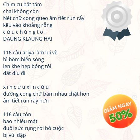
Chim cu bặt tăm
chai không còn
Nét chữ cong queo âm tiết run rẩy
kêu vào khoảng rỗng
c ứ u c h ú n g t ô i
DAUNG KLAUNG HAI
116 câu ariya lầm lụi về
bì bõm biển sóng
len khe hẹp bóng tối
dắt díu đi
x i n c ứ u x i n c ứ u
đường cong chữ bám nhau chặt hơn
âm tiết run rẩy hơn
116 câu còn
bao nhiêu mất
đuối sức rụng rơi bỏ cuộc
bị vùi dập