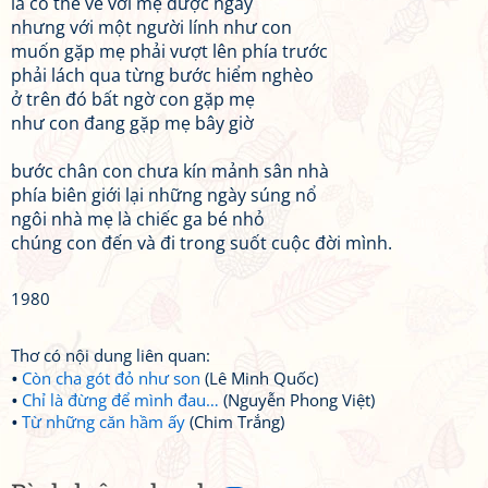
là có thể về với mẹ được ngay
nhưng với một người lính như con
muốn gặp mẹ phải vượt lên phía trước
phải lách qua từng bước hiểm nghèo
ở trên đó bất ngờ con gặp mẹ
như con đang gặp mẹ bây giờ
bước chân con chưa kín mảnh sân nhà
phía biên giới lại những ngày súng nổ
ngôi nhà mẹ là chiếc ga bé nhỏ
chúng con đến và đi trong suốt cuộc đời mình.
1980
Thơ có nội dung liên quan:
Còn cha gót đỏ như son
(Lê Minh Quốc)
Chỉ là đừng để mình đau…
(Nguyễn Phong Việt)
Từ những căn hầm ấy
(Chim Trắng)