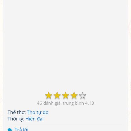
☆
☆
☆
☆
☆
46
4.13
Thể thơ:
Thơ tự do
Thời kỳ:
Hiện đại
Trả lời