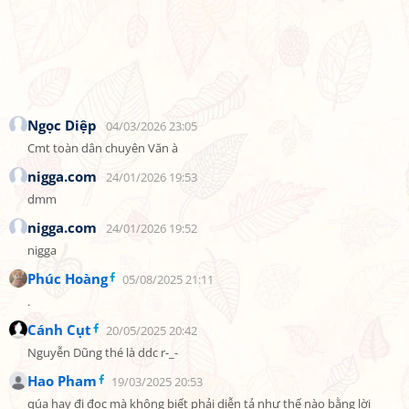
Ngọc Diệp
04/03/2026 23:05
Cmt toàn dân chuyên Văn à
nigga.com
24/01/2026 19:53
dmm
nigga.com
24/01/2026 19:52
nigga
Phúc Hoàng
05/08/2025 21:11
.
Cánh Cụt
20/05/2025 20:42
Nguyễn Dũng thé là ddc r-_-
Hao Pham
19/03/2025 20:53
qúa hay đi đọc mà không biết phải diễn tả như thế nào bằng lời