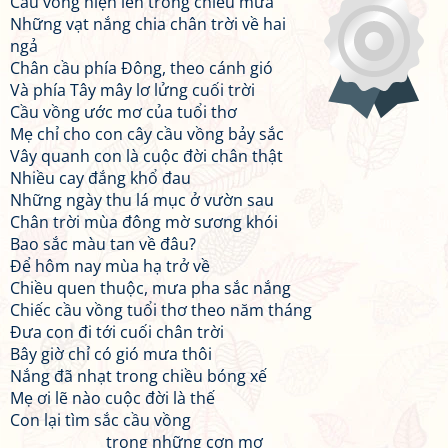
Cầu vồng hiện lên trong chiều mưa
Những vạt nắng chia chân trời về hai
ngả
Chân cầu phía Đông, theo cánh gió
Và phía Tây mây lơ lửng cuối trời
Cầu vồng ước mơ của tuổi thơ
Mẹ chỉ cho con cây cầu vồng bảy sắc
Vây quanh con là cuộc đời chân thật
Nhiều cay đắng khổ đau
Những ngày thu lá mục ở vườn sau
Chân trời mùa đông mờ sương khói
Bao sắc màu tan về đâu?
Để hôm nay mùa hạ trở về
Chiều quen thuộc, mưa pha sắc nắng
Chiếc cầu vồng tuổi thơ theo năm tháng
Đưa con đi tới cuối chân trời
Bây giờ chỉ có gió mưa thôi
Nắng đã nhạt trong chiều bóng xế
Mẹ ơi lẽ nào cuộc đời là thế
Con lại tìm sắc cầu vồng
trong những cơn mơ