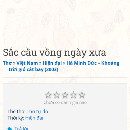
Sắc cầu vồng ngày xưa
Thơ
»
Việt Nam
»
Hiện đại
»
Hà Minh Đức
»
Khoảng
trời gió cát bay (2003)
☆
☆
☆
☆
☆
Chưa có đánh giá nào
Thể thơ:
Thơ tự do
Thời kỳ:
Hiện đại
Trả lời