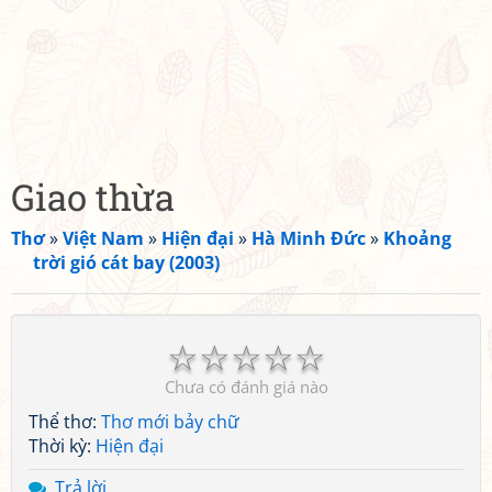
Giao thừa
Thơ
»
Việt Nam
»
Hiện đại
»
Hà Minh Đức
»
Khoảng
trời gió cát bay (2003)
☆
☆
☆
☆
☆
Chưa có đánh giá nào
Thể thơ:
Thơ mới bảy chữ
Thời kỳ:
Hiện đại
Trả lời