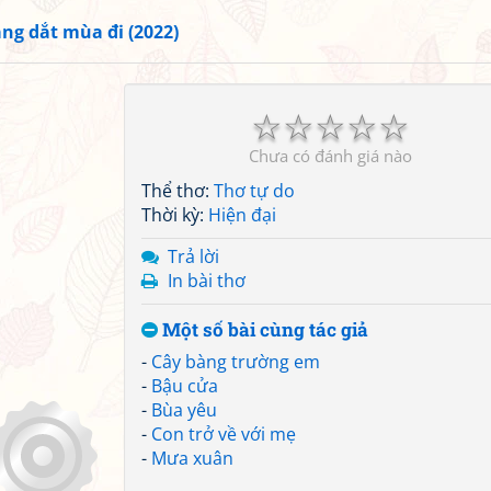
ng dắt mùa đi (2022)
☆
☆
☆
☆
☆
Chưa có đánh giá nào
Thể thơ:
Thơ tự do
Thời kỳ:
Hiện đại
Trả lời
In bài thơ
Một số bài cùng tác giả
-
Cây bàng trường em
-
Bậu cửa
-
Bùa yêu
-
Con trở về với mẹ
-
Mưa xuân