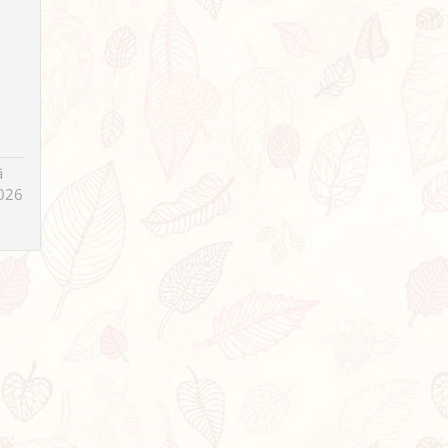
ã
026