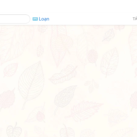
Loạn
TÁ