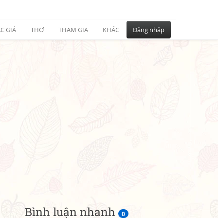
C GIẢ
THƠ
THAM GIA
KHÁC
Đăng nhập
Bình luận nhanh
0