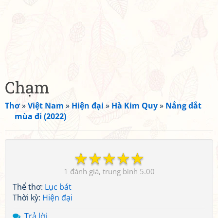
Chạm
Thơ
»
Việt Nam
»
Hiện đại
»
Hà Kim Quy
»
Nắng dắt
mùa đi (2022)
☆
☆
☆
☆
☆
1
5.00
Thể thơ:
Lục bát
Thời kỳ:
Hiện đại
Trả lời