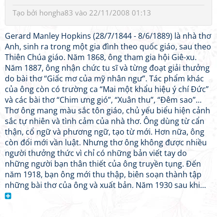
Tạo bởi
hongha83
vào 22/11/2008 01:13
Gerard Manley Hopkins (28/7/1844 - 8/6/1889) là nhà thơ
Anh, sinh ra trong một gia đình theo quốc giáo, sau theo
Thiên Chúa giáo. Năm 1868, ông tham gia hội Giê-xu.
Năm 1887, ông nhận chức tu sĩ và từng đoạt giải thưởng
do bài thơ “Giấc mơ của mỹ nhân ngư”. Tác phẩm khác
của ông còn có trường ca “Mai một khẩu hiệu ý chí Đức”
và các bài thơ “Chim ưng gió”, “Xuân thu”, “Đêm sao”…
Thơ ông mang màu sắc tôn giáo, chủ yếu biểu hiện cảnh
sắc tự nhiên và tình cảm của nhà thơ. Ông dùng từ cẩn
thận, cổ ngữ và phương ngữ, tạo từ mới. Hơn nữa, ông
còn đổi mới vần luật. Nhưng thơ ông không được nhiều
người thưởng thức vì chỉ có những bản viết tay do
những người bạn thân thiết của ông truyền tụng. Đến
năm 1918, bạn ông mới thu thập, biên soạn thành tập
những bài thơ của ông và xuất bản. Năm 1930 sau khi…