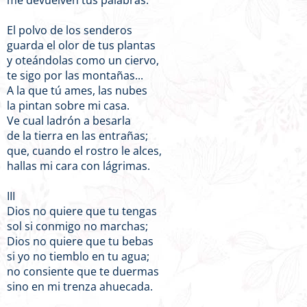
me devuelven tus palabras.
El polvo de los senderos
guarda el olor de tus plantas
y oteándolas como un ciervo,
te sigo por las montañas...
A la que tú ames, las nubes
la pintan sobre mi casa.
Ve cual ladrón a besarla
de la tierra en las entrañas;
que, cuando el rostro le alces,
hallas mi cara con lágrimas.
III
Dios no quiere que tu tengas
sol si conmigo no marchas;
Dios no quiere que tu bebas
si yo no tiemblo en tu agua;
no consiente que te duermas
sino en mi trenza ahuecada.