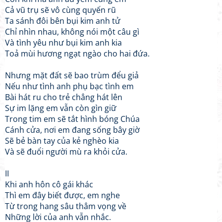
Cả vũ trụ sẽ vô cùng quyến rũ
Ta sánh đôi bên bụi kim anh tử
Chỉ nhìn nhau, không nói một câu gì
Và tình yêu như bụi kim anh kia
Toả mùi hương ngạt ngào cho hai đứa.
Nhưng mặt đất sẽ bao trùm đểu giả
Nếu như tình anh phụ bạc tình em
Bài hát ru cho trẻ chẳng hát lên
Sự im lặng em vẫn còn gìn giữ
Trong tim em sẽ tắt hình bóng Chúa
Cánh cửa, nơi em đang sống bây giờ
Sẽ bẻ bàn tay của kẻ nghèo kia
Và sẽ đuổi người mù ra khỏi cửa.
II
Khi anh hôn cô gái khác
Thì em đây biết được, em nghe
Từ trong hang sâu thẳm vọng về
Những lời của anh vẫn nhắc.