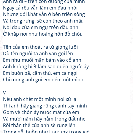
Anh ra đi – trên con đường của mình
Ngay cả rêu vẫn làm em đau nhói
Nhưng đói khát vẫn ở bên triền sông
Và trong rừng, sẽ còn theo anh mãi.
Nỗi đau của em ngự trên đầu anh
Ở khắp nơi như hoàng hôn đỏ chói.
Tên của em thoát ra từ giọng lưỡi
Dù tên người ta anh vẫn gọi lên
Em như muối mặn bám vào cổ anh
Anh không biết làm sao quên người ấy
Em buồn bã, căm thù, em ca ngợi
Chỉ mong anh gọi em đến một mình.
V
Nếu anh chết một mình nơi xứ lạ
Thì anh hãy giang rộng cánh tay mình
Gom về chốn ấy nước mắt của em
Và mười năm hãy nằm trong đất nhé
Rồi thân thể của anh sẽ rung lên
Trong nỗi buồn như lúa rung trong gió