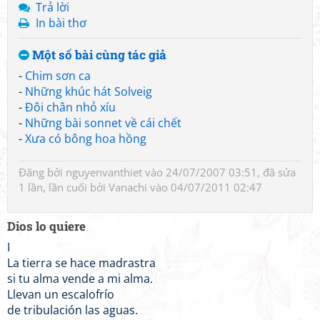
Trả lời
In bài thơ
Một số bài cùng tác giả
-
Chim sơn ca
-
Những khúc hát Solveig
-
Đôi chân nhỏ xíu
-
Những bài sonnet về cái chết
-
Xưa có bông hoa hồng
Đăng bởi
nguyenvanthiet
vào 24/07/2007 03:51, đã sửa
1 lần, lần cuối bởi
Vanachi
vào 04/07/2011 02:47
Dios lo quiere
I
La tierra se hace madrastra
si tu alma vende a mi alma.
Llevan un escalofrío
de tribulación las aguas.