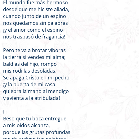
El mundo fue más hermoso
desde que me hiciste aliada,
cuando junto de un espino
nos quedamos sin palabras
¡y el amor como el espino
nos traspasó de fragancia!
Pero te va a brotar víboras
la tierra si vendes mi alma;
baldías del hijo, rompo
mis rodillas desoladas.
Se apaga Cristo en mi pecho
¡y la puerta de mi casa
quiebra la mano al mendigo
y avienta a la atribulada!
II
Beso que tu boca entregue
a mis oídos alcanza,
porque las grutas profundas