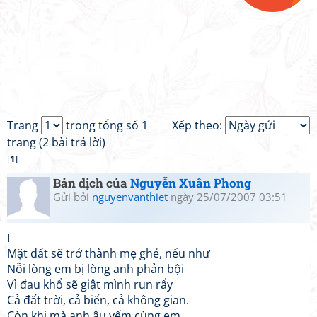
Trang
trong tổng số 1
Xếp theo:
trang (2 bài trả lời)
[
1
]
Bản dịch của
Nguyễn Xuân Phong
Gửi bởi
nguyenvanthiet
ngày 25/07/2007 03:51
I
Mặt đất sẽ trở thành mẹ ghẻ, nếu như
Nỗi lòng em bị lòng anh phản bội
Vì đau khổ sẽ giật mình run rẩy
Cả đất trời, cả biển, cả không gian.
Còn khi mà anh âu yếm cùng em