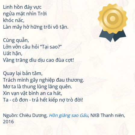
Linh hồn đáy vực
ngửa mặt nhìn Trời
khóc nấc,
Làn mây hờ hững trôi vô tận.
Cùng quẫn,
Lởn vởn câu hỏi “Tại sao?”
Uất hận,
Vầng trăng dìu dịu cao đùa cợt!
Quay lại bản tâm,
Trách mình gây nghiệp đau thương.
Mơ ta là thung lũng lãng quên.
Xin vạn vật bình an ca hát,
Ta - cô đơn - trả hết kiếp nợ trò đời!
Nguồn: Chiêu Dương,
Hồn giăng sao Gấu
, NXB Thanh niên,
2016