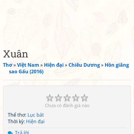
Xuân
Thơ
»
Việt Nam
»
Hiện đại
»
Chiêu Dương
»
Hồn giăng
sao Gấu (2016)
☆
☆
☆
☆
☆
Chưa có đánh giá nào
Thể thơ:
Lục bát
Thời kỳ:
Hiện đại
Trả lời