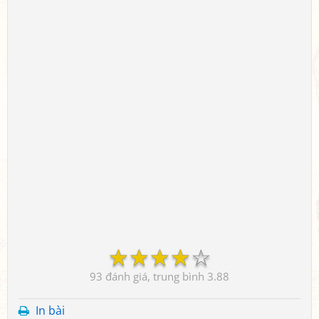
☆
☆
☆
☆
☆
93
3.88
In bài