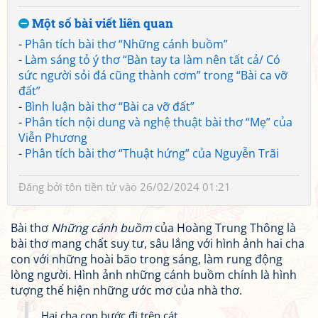
Một số bài viết liên quan
-
Phân tích bài thơ “Những cánh buồm”
-
Làm sáng tỏ ý thơ “Bàn tay ta làm nên tất cả/ Có
sức người sỏi đá cũng thành cơm” trong “Bài ca vỡ
đất”
-
Bình luận bài thơ “Bài ca vỡ đất”
-
Phân tích nội dung và nghệ thuật bài thơ “Mẹ” của
Viễn Phương
-
Phân tích bài thơ “Thuật hứng” của Nguyễn Trãi
Đăng bởi
tôn tiền tử
vào 26/02/2024 01:21
Bài thơ
Những cánh buồm
của Hoàng Trung Thông là
bài thơ mang chất suy tư, sâu lắng với hình ảnh hai cha
con với những hoài bão trong sáng, làm rung động
lòng người. Hình ảnh những cánh buồm chính là hình
tượng thể hiện những ước mơ của nhà thơ.
Hai cha con bước đi trên cát