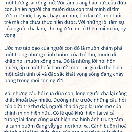
một tương lai rộng mở. Với tâm trạng háo hức của đứa
con, khiến người cha muốn đưa con trai mình đi tìm
ước mơ mới, bay xa, bay cao hơn, tìm lại ước mơ tuổi
trẻ mà cha chưa thực hiện được. Với những lời tâm sự
của người cha làm, cho người con có thêm niềm tin, hy
vọng.
Ước mơ táo bạo của người con đó là muốn khám phá
một trong những cánh buồm của trẻ thơ, muốn đi
khắp nơi, muốn xông pha. Đó là những lời nói hồn
nhiên, ấp ủ một hoài bão ước mơ. Tác giả đã thể hiện
một cách tinh tế và đặc sắc khát vọng sống đang cháy
bỏng trong mỗi con người.
Với những câu hỏi của đứa con, lòng người cha lại càng
khắc khoải bấy nhiêu. Dường như trước những câu hỏi
của đứa trẻ thơ dại, người cha đã gặp lại ước mơ của
chính mình hiện hữu. Có lẽ quá khứ, hiện tại và cả
tương lai đang cùng xuất hiện mà hình ảnh trung tâm
là cánh buồm đang vẫy gọi nơi khơi xa. Cánh buồm hoá