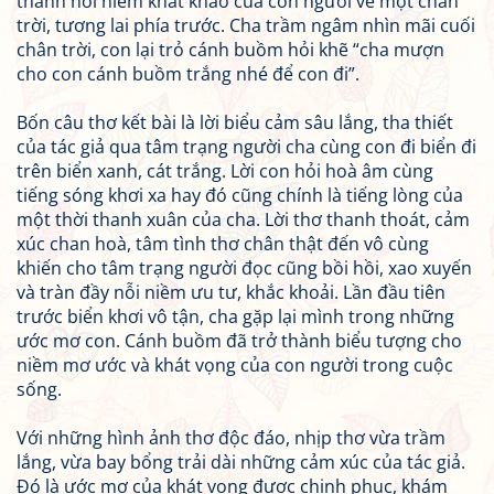
thành nỗi niềm khát khao của con người về một chân
trời, tương lai phía trước. Cha trầm ngâm nhìn mãi cuối
chân trời, con lại trỏ cánh buồm hỏi khẽ “cha mượn
cho con cánh buồm trắng nhé để con đi”.
Bốn câu thơ kết bài là lời biểu cảm sâu lắng, tha thiết
của tác giả qua tâm trạng người cha cùng con đi biển đi
trên biển xanh, cát trắng. Lời con hỏi hoà âm cùng
tiếng sóng khơi xa hay đó cũng chính là tiếng lòng của
một thời thanh xuân của cha. Lời thơ thanh thoát, cảm
xúc chan hoà, tâm tình thơ chân thật đến vô cùng
khiến cho tâm trạng người đọc cũng bồi hồi, xao xuyến
và tràn đầy nỗi niềm ưu tư, khắc khoải. Lần đầu tiên
trước biển khơi vô tận, cha gặp lại mình trong những
ước mơ con. Cánh buồm đã trở thành biểu tượng cho
niềm mơ ước và khát vọng của con người trong cuộc
sống.
Với những hình ảnh thơ độc đáo, nhịp thơ vừa trầm
lắng, vừa bay bổng trải dài những cảm xúc của tác giả.
Đó là ước mơ của khát vọng được chinh phục, khám