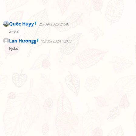
Quốc Huyy
25/09/2025 21:48
x=9,8
Lan Hươngg
15/05/2024 12:05
Fjsks