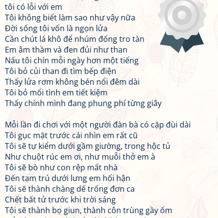
tôi có lỗi với em
Tôi không biết làm sao như vậy nữa
Đời sống tôi vốn là ngọn lửa
Cần chút lá khô để nhúm đống tro tàn
Em âm thầm và đen đủi như than
Nấu tôi chín mỗi ngày hơn một tiếng
Tôi bỏ củi than đi tìm bếp điện
Thấy lửa rơm không bén nổi đêm dài
Tôi bỏ mối tình em tiết kiệm
Thấy chính mình đang phung phí từng giây
Mỗi lần đi chơi với một người đàn bà có cặp đùi dài
Tôi gục mặt trước cái nhìn em rất cũ
Tôi sẽ tự kiểm dưới gầm giường, trong hộc tủ
Như chuột rúc em ơi, như muỗi thở em à
Tôi sẽ bò như con rệp mất nhà
Đến tạm trú dưới lưng em hối hận
Tôi sẽ thành chàng dế trống đơn ca
Chết bất tử trước khi trời sáng
Tôi sẽ thành bọ giun, thành côn trùng gầy ốm