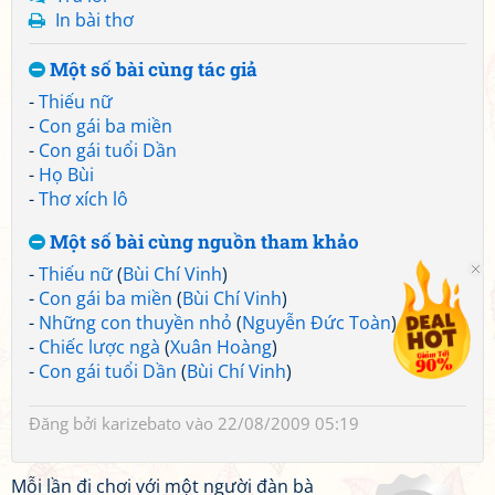
In bài thơ
Một số bài cùng tác giả
-
Thiếu nữ
-
Con gái ba miền
-
Con gái tuổi Dần
-
Họ Bùi
-
Thơ xích lô
Một số bài cùng nguồn tham khảo
-
Thiếu nữ
(
Bùi Chí Vinh
)
-
Con gái ba miền
(
Bùi Chí Vinh
)
-
Những con thuyền nhỏ
(
Nguyễn Đức Toàn
)
-
Chiếc lược ngà
(
Xuân Hoàng
)
-
Con gái tuổi Dần
(
Bùi Chí Vinh
)
Đăng bởi
karizebato
vào 22/08/2009 05:19
Mỗi lần đi chơi với một người đàn bà