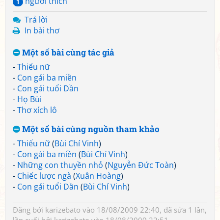
người thích
1
Trả lời
In bài thơ
Một số bài cùng tác giả
-
Thiếu nữ
-
Con gái ba miền
-
Con gái tuổi Dần
-
Họ Bùi
-
Thơ xích lô
Một số bài cùng nguồn tham khảo
-
Thiếu nữ
(
Bùi Chí Vinh
)
-
Con gái ba miền
(
Bùi Chí Vinh
)
-
Những con thuyền nhỏ
(
Nguyễn Đức Toàn
)
-
Chiếc lược ngà
(
Xuân Hoàng
)
-
Con gái tuổi Dần
(
Bùi Chí Vinh
)
Đăng bởi
karizebato
vào 18/08/2009 22:40, đã sửa 1 lần,