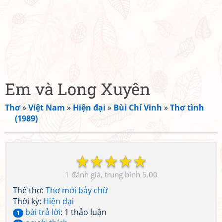
Em và Long Xuyên
Thơ
»
Việt Nam
»
Hiện đại
»
Bùi Chí Vinh
»
Thơ tình
(1989)
☆
☆
☆
☆
☆
1
5.00
Thể thơ:
Thơ mới bảy chữ
Thời kỳ:
Hiện đại
bài trả lời
: 1 thảo luận
1