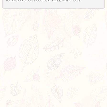
lần cuối bởi
karizebato
vào 18/08/2009 22:51