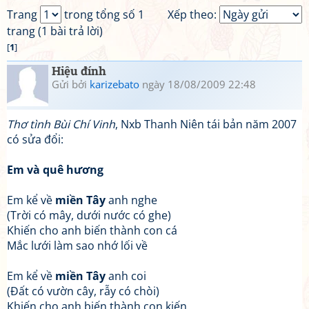
Trang
trong tổng số 1
Xếp theo:
trang (1 bài trả lời)
[
1
]
Hiệu đính
Gửi bởi
karizebato
ngày 18/08/2009 22:48
Thơ tình Bùi Chí Vinh
, Nxb Thanh Niên tái bản năm 2007
có sửa đổi:
Em và quê hương
Em kể về
miền Tây
anh nghe
(Trời có mây, dưới nước có ghe)
Khiến cho anh biến thành con cá
Mắc lưới làm sao nhớ lối về
Em kể về
miền Tây
anh coi
(Đất có vườn cây, rẫy có chòi)
Khiến cho anh biến thành con kiến