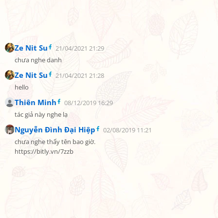
Ze Nit Su
21/04/2021 21:29
chưa nghe danh
Ze Nit Su
21/04/2021 21:28
hello
Thiên Minh
08/12/2019 16:29
tác giả này nghe lạ
Nguyễn Đình Đại Hiệp
02/08/2019 11:21
chưa nghe thấy tên bao giờ.

https://bitly.vn/7zzb