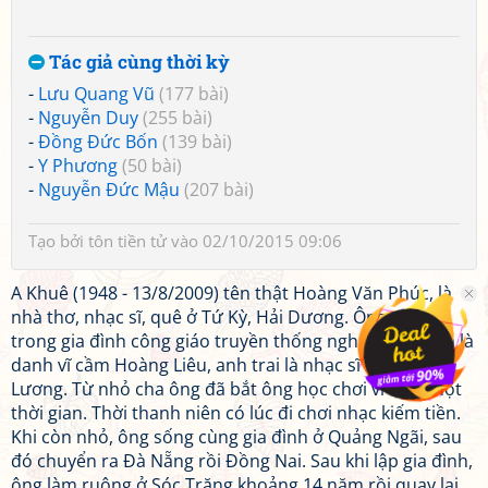
Tác giả cùng thời kỳ
-
Lưu Quang Vũ
(177 bài)
-
Nguyễn Duy
(255 bài)
-
Đồng Đức Bốn
(139 bài)
-
Y Phương
(50 bài)
-
Nguyễn Đức Mậu
(207 bài)
Tạo bởi
tôn tiền tử
vào 02/10/2015 09:06
A Khuê (1948 - 13/8/2009) tên thật Hoàng Văn Phúc, là
nhà thơ, nhạc sĩ, quê ở Tứ Kỳ, Hải Dương. Ông sinh ra
trong gia đình công giáo truyền thống nghệ thuật, cha là
danh vĩ cầm Hoàng Liêu, anh trai là nhạc sĩ Hoàng
Lương. Từ nhỏ cha ông đã bắt ông học chơi vĩ cầm một
thời gian. Thời thanh niên có lúc đi chơi nhạc kiếm tiền.
Khi còn nhỏ, ông sống cùng gia đình ở Quảng Ngãi, sau
đó chuyển ra Đà Nẵng rồi Đồng Nai. Sau khi lập gia đình,
ông làm ruộng ở Sóc Trăng khoảng 14 năm rồi quay lại