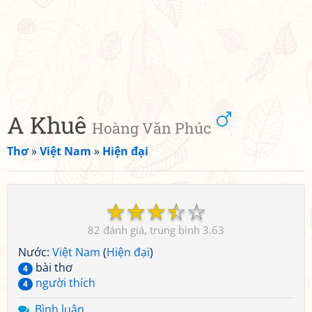
A Khuê
Hoàng Văn Phúc
Thơ
»
Việt Nam
»
Hiện đại
☆
☆
☆
☆
☆
82
3.63
Nước:
Việt Nam
(
Hiện đại
)
bài thơ
4
người thích
4
Bình luận