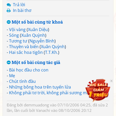
Trả lời
In bài thơ
Một số bài cùng từ khoá
-
Vội vàng
(
Xuân Diệu
)
-
Sóng
(
Xuân Quỳnh
)
-
Tương tư
(
Nguyễn Bính
)
-
Thuyền và biển
(
Xuân Quỳnh
)
-
Hai sắc hoa tigôn
(
T.T.Kh.
)
Một số bài cùng tác giả
-
Bài học đầu cho con
-
Mẹ
-
Chút tình đầu
-
Những bông hoa trên tuyến lửa
-
Không phải tơ trời, không phải sương mai
Đăng bởi
demmuadong
vào 07/10/2006 04:25, đã sửa 2
lần, lần cuối bởi
Vanachi
vào 08/10/2006 20:12