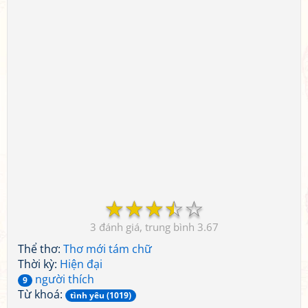
☆
☆
☆
☆
☆
3
3.67
Thể thơ:
Thơ mới tám chữ
Thời kỳ:
Hiện đại
người thích
9
Từ khoá:
tình yêu (1019)