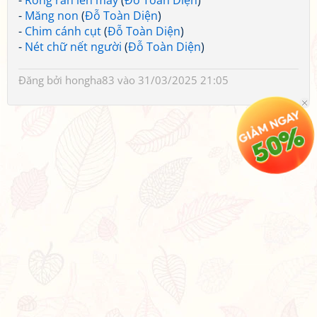
-
Rồng rắn lên mây
(
Đỗ Toàn Diện
)
-
Măng non
(
Đỗ Toàn Diện
)
-
Chim cánh cụt
(
Đỗ Toàn Diện
)
-
Nét chữ nết người
(
Đỗ Toàn Diện
)
Đăng bởi
hongha83
vào 31/03/2025 21:05