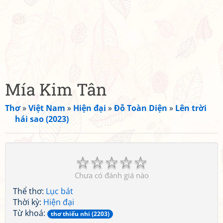
Mía Kim Tân
Thơ
»
Việt Nam
»
Hiện đại
»
Đỗ Toàn Diện
»
Lên trời
hái sao (2023)
☆
☆
☆
☆
☆
Chưa có đánh giá nào
Thể thơ:
Lục bát
Thời kỳ:
Hiện đại
Từ khoá:
thơ thiếu nhi (2203)