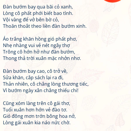
Đàn bướm bay qua bãi cỏ xanh,
Lòng cô phất phới biết bao tình.
Vội vàng để vở bên bờ cỏ,
Thoăn thoắt theo liền đàn bướm xinh.
Áo trắng khăn hồng gió phất phơ,
Nhẹ nhàng vui vẻ nét ngây thợ
Trông cô hớn hở như đàn bướm,
Thong thả trời xuân mặc nhởn nhơ.
Đàn bướm bay cao, cô trở về,
Sửa khăn, cắp sách lại ra đi,
Thản nhiên, cô chẳng lòng thương tiếc,
Vì bướm ngày xân chẳng thiếu chi!
Cũng xóm làng trên cô gái thơ,
Tuổi xuân hơn hớn vẻ đào tơ.
Gió đông mơn trớn bông hoa nở,
Lòng gái xuân kia náo nức chờ.