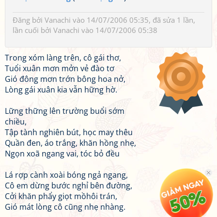
Đăng bởi
Vanachi
vào 14/07/2006 05:35, đã sửa 1 lần,
lần cuối bởi
Vanachi
vào 14/07/2006 05:38
Trong xóm làng trên, cô gái thơ,
Tuổi xuân mơn mởn vẻ đào tơ
Gió đông mơn trớn bông hoa nở,
Lòng gái xuân kia vẫn hững hờ.
Lững thững lên trường buổi sớm
chiều,
Tập tành nghiên bút, học may thêu
Quần đen, áo trắng, khăn hồng nhẹ,
Ngọn xoã ngang vai, tóc bỏ đều
Lá rợp cành xoài bóng ngả ngang,
Cô em dừng bước nghỉ bên đường,
Cởi khăn phẩy giọt mồhôi trán,
Gió mát lòng cô cũng nhẹ nhàng.