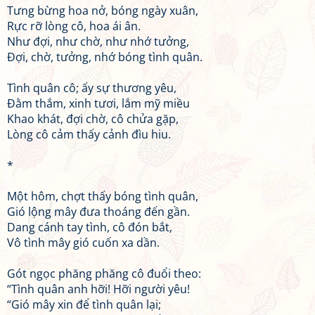
Tưng bừng hoa nở, bóng ngày xuân,
Rực rỡ lòng cô, hoa ái ân.
Như đợi, như chờ, như nhớ tưởng,
Đợi, chờ, tưởng, nhớ bóng tình quân.
Tình quân cô; ấy sự thương yêu,
Đằm thắm, xinh tươi, lắm mỹ miều
Khao khát, đợi chờ, cô chửa gặp,
Lòng cô cảm thấy cảnh đìu hiu.
*
Một hôm, chợt thấy bóng tình quân,
Gió lộng mây đưa thoáng đến gần.
Dang cánh tay tình, cô đón bắt,
Vô tình mây gió cuốn xa dần.
Gót ngọc phăng phăng cô đuổi theo:
“Tình quân anh hỡi! Hỡi người yêu!
“Gió mây xin để tình quân lại;