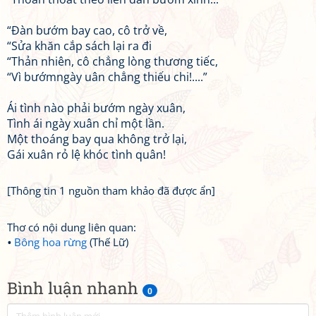
“Đàn bướm bay cao, cô trở về,
“Sửa khăn cắp sách lại ra đi
“Thản nhiên, cô chẳng lòng thương tiếc,
“Vì bướmngày uân chẳng thiếu chi!....”
Ái tình nào phải bướm ngày xuân,
Tình ái ngày xuân chỉ một lần.
Một thoáng bay qua không trở lại,
Gái xuân rỏ lệ khóc tình quân!
[Thông tin 1 nguồn tham khảo đã được ẩn]
Thơ có nội dung liên quan:
Bông hoa rừng
(Thế Lữ)
Bình luận nhanh
0