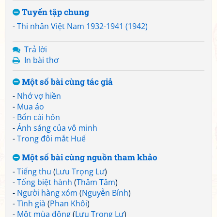
Tuyển tập chung
-
Thi nhân Việt Nam 1932-1941 (1942)
Trả lời
In bài thơ
Một số bài cùng tác giả
-
Nhớ vợ hiền
-
Mua áo
-
Bốn cái hôn
-
Ánh sáng của vô minh
-
Trong đôi mắt Huế
Một số bài cùng nguồn tham khảo
-
Tiếng thu
(
Lưu Trọng Lư
)
-
Tống biệt hành
(
Thâm Tâm
)
-
Người hàng xóm
(
Nguyễn Bính
)
-
Tình già
(
Phan Khôi
)
-
Một mùa đông
(
Lưu Trọng Lư
)