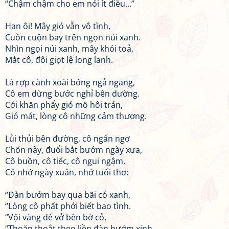
“Chậm chậm cho em nói ít điều...”
Han ôi! Mây gió vẫn vô tình,
Cuồn cuộn bay trên ngọn núi xanh.
Nhìn ngọi núi xanh, mây khói toả,
Mắt cô, đôi giọt lệ long lanh.
Lá rợp cành xoài bóng ngả ngang,
Cô em dừng bước nghỉ bên dường.
Cởi khăn phẩy gió mồ hôi trán,
Gió mát, lòng cô những cảm thương.
Lủi thủi bên đường, cô ngẩn ngơ
Chốn này, đuổi bắt bướm ngày xưa,
Cô buồn, cô tiếc, cô ngui ngậm,
Cô nhớ ngày xuân, nhớ tuổi thơ:
“Đàn bướm bay qua bãi cỏ xanh,
“Lòng cô phất phới biết bao tình.
“Vội vàng để vở bên bờ cỏ,
“Thoăn thoắt theo liền đàn bướm xinh...