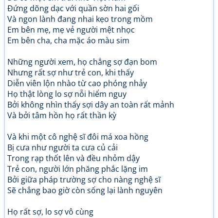
Đứng dõng dạc với quần sờn hai gối
Và ngon lành đang nhai kẹo trong mồm
Em bên mẹ, mẹ vẻ người mệt nhọc
Em bên cha, cha mặc áo màu sim
Những người xem, họ chẳng sợ đạn bom
Nhưng rất sợ như trẻ con, khi thấy
Diễn viên lộn nhào từ cao phóng nhảy
Họ thật lòng lo sợ nỗi hiểm nguy
Bởi không nhìn thấy sợi dây an toàn rất mảnh
Và bởi tâm hồn họ rất thần kỳ
Và khi một cô nghệ sĩ đôi má xoa hồng
Bị cưa như người ta cưa củ cải
Trong rạp thốt lên và đều nhỏm dậy
Trẻ con, người lớn phăng phắc lặng im
Bởi giữa pháp trường sợ cho nàng nghệ sĩ
Sẽ chẳng bao giờ còn sống lại lành nguyên
Họ rất sợ, lo sợ vô cùng