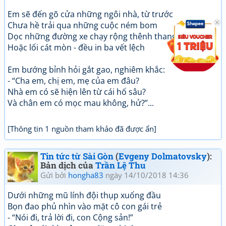
Em sẽ đến gõ cửa những ngôi nhà, từ trước
Chưa hề trải qua những cuộc ném bom
Dọc những đường xe chạy rộng thênh thang
Hoặc lối cát mòn - đều in ba vết lệch
Em bướng bỉnh hỏi gắt gao, nghiêm khắc:
- “Cha em, chị em, mẹ của em đâu?
Nhà em có sẽ hiện lên từ cái hố sâu?
Và chân em có mọc mau không, hử?”...
[Thông tin 1 nguồn tham khảo đã được ẩn]
Tin tức từ Sài Gòn
(
Evgeny Dolmatovsky
):
Bản dịch của
Trần Lệ Thu
Gửi bởi
hongha83
ngày 14/10/2018 14:36
Dưới những mũ lính đội thụp xuống đầu
Bọn đao phủ nhìn vào mặt cô con gái trẻ
- “Nói đi, trả lời đi, con Cộng sản!”