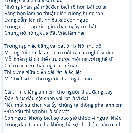
Trong cái diễn đài sôi siục
Những khán giả mắt đen biết rõ hơn bất cứ ai
Rằng bọn làm ảo thuật điên cuồng hung tợn
Đang dẫm lên rất nhiều xác con người
Trong một rạp xiếc giữa ban ngày có thật
Chúng nó hòng cưa đất Việt làm hai
Trong rạp xiếc bằng vải bạt ở Hà Nội thủ đô
Mỗi người xem là anh em ruột rà của nghệ sĩ xiếc
Mỗi khán giả có thể cứu được một người nghệ sĩ
Chỉ có ai hiểu thấu ngã là thế nào
Thì đứng giữa diễn đài rất là ác liệt
Mới biết sợ lo cho người khác ngã nhào
Cái tình lo lắng anh em cho người khác đang bay
Đấy là sự đấu cật chen vai rất là vĩ đại
Nếu mất sự chen vai ấy, chúng ta không phải anh em
Đứa xấu thì sợ như là súc vật
Còn người không biết sợ bao giờ thì sợ vì người khác
Trong đấu tranh, họ không hề sợ cho bản thân mình