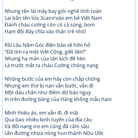
Nhưng tên lái máy bay giỏi nghề tính toán
Lại bắn tên lửa
Scairơ
vào em bé Việt Nam
Đánh cháu cường còn có cả súng, bom
Hạm đội Bảy chĩa vào thân trẻ nhỏ!
Rồi Lầu Năm Góc điện báo về hớn hở
“Đã tìm ra một Việt Cộng, giết liền!”
Nhưng hạ màn của tấn kịch đê hèn
Là trước mắt ta cháu Cường chống nạng
Những bước của em hãy còn chập chững
Nhưng em thơ bị nạn vẫn bước, vẫn đi
Một dấu chân như điềm dữ báo nguy
In trên đường băng của Hàng không mẫu hạm
Mình thiếu áo, em vẫn đi, đi mãi
Qua bao nhiêu kinh tuyến của địa cầu
Và đôi nạng tre em cũng đã cắm sâu
Lên đường nhựa nóng hun thành Nữu Ước