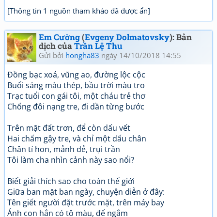
[Thông tin 1 nguồn tham khảo đã được ẩn]
Em Cường
(
Evgeny Dolmatovsky
): Bản
dịch của
Trần Lệ Thu
Gửi bởi
hongha83
ngày 14/10/2018 14:55
Đồng bạc xoá, vũng ao, đường lộc cộc
Buổi sáng màu thép, bầu trời màu tro
Trạc tuổi con gái tôi, một cháu trẻ thơ
Chống đôi nạng tre, đi dần từng bước
Trên mặt đất trơn, để còn dấu vết
Hai chấm gậy tre, và chỉ một dấu chân
Chân tí hon, mảnh dẻ, trụi trần
Tôi làm cha nhìn cảnh này sao nổi?
Biết giải thích sao cho toàn thế giới
Giữa ban mặt ban ngày, chuyện diễn ở đây:
Tên giết người đặt trước mặt, trên máy bay
Ảnh con hắn có tô màu, để ngắm