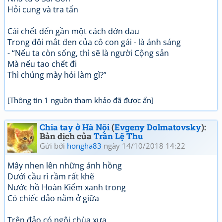
Hỏi cung và tra tấn
Cái chết đến gần một cách đớn đau
Trong đôi mắt đen của cô con gái - là ánh sáng
- “Nếu ta còn sống, thì sẽ là người Cộng sản
Mà nếu tao chết đi
Thì chúng mày hỏi làm gì?”
[Thông tin 1 nguồn tham khảo đã được ẩn]
Chia tay ở Hà Nội
(
Evgeny Dolmatovsky
):
Bản dịch của
Trần Lệ Thu
Gửi bởi
hongha83
ngày 14/10/2018 14:22
Mây nhen lên những ánh hồng
Dưới cầu rì rầm rất khẽ
Nước hồ Hoàn Kiếm xanh trong
Có chiếc đảo nằm ở giữa
Trên đảo có ngôi chùa xưa