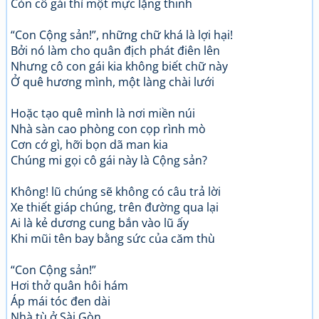
Còn cô gái thì một mực lặng thinh
“Con Cộng sản!”, những chữ khá là lợi hại!
Bởi nó làm cho quân địch phát điên lên
Nhưng cô con gái kia không biết chữ này
Ở quê hương mình, một làng chài lưới
Hoặc tạo quê mình là nơi miền núi
Nhà sàn cao phòng con cọp rình mò
Cơn cớ gì, hỡi bọn dã man kia
Chúng mi gọi cô gái này là Cộng sản?
Không! lũ chúng sẽ không có câu trả lời
Xe thiết giáp chúng, trên đường qua lại
Ai là kẻ dương cung bắn vào lũ ấy
Khi mũi tên bay bằng sức của căm thù
“Con Cộng sản!”
Hơi thở quân hôi hám
Áp mái tóc đen dài
Nhà tù ở Sài Gòn