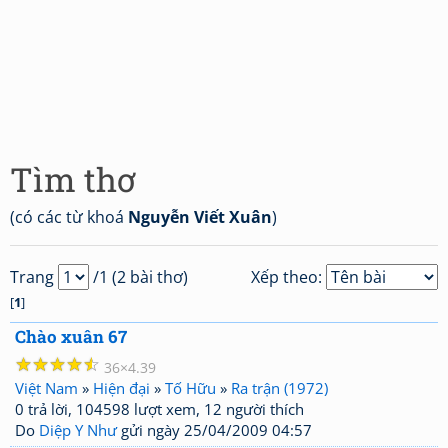
Tìm thơ
(có các từ khoá
Nguyễn Viết Xuân
)
Trang
/1 (2 bài thơ)
Xếp theo:
[
1
]
Chào xuân 67
☆
☆
☆
☆
☆
36
4.39
Việt Nam
»
Hiện đại
»
Tố Hữu
»
Ra trận (1972)
0 trả lời, 104598 lượt xem, 12 người thích
Do
Diệp Y Như
gửi ngày 25/04/2009 04:57