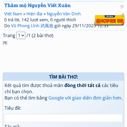
Thăm mộ Nguyễn Viết Xuân
Việt Nam
»
Hiện đại
»
Nguyễn Văn Dinh
0 trả lời, 142 lượt xem, 0 người thích
Do
Vũ Phong Lĩnh 武風嶺
gửi ngày 29/11/2025 12:53
Trang
/1 (2 bài thơ)
[
1
]
TÌM BÀI THƠ:
Kết quả tìm được thoả mãn
đồng thời tất cả
các tiêu
chí bạn chọn.
Bạn có thể tìm bằng
Google với giao diện đơn giản hơn
.
Tiêu đề:
Tác giả: