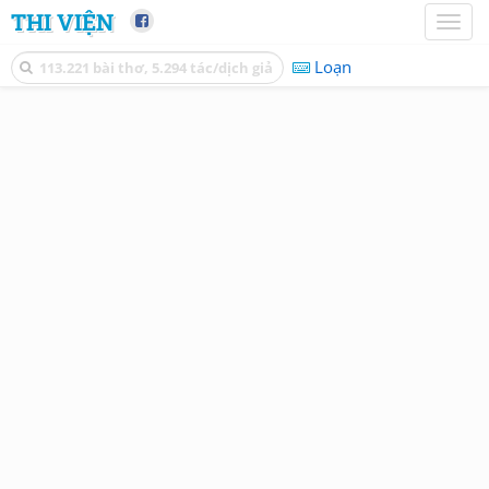
THI VIỆN
Toggl
naviga
Loạn