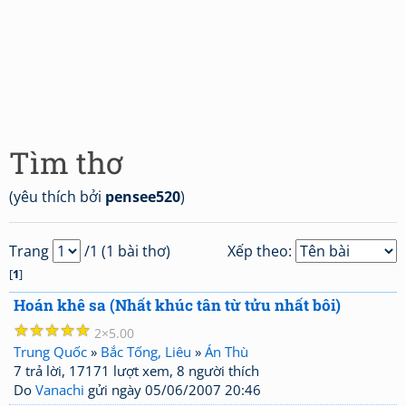
Tìm thơ
(yêu thích bởi
pensee520
)
Trang
/1 (1 bài thơ)
Xếp theo:
[
1
]
Hoán khê sa (Nhất khúc tân từ tửu nhất bôi)
☆
☆
☆
☆
☆
2
5.00
Trung Quốc
»
Bắc Tống, Liêu
»
Án Thù
7 trả lời, 17171 lượt xem, 8 người thích
Do
Vanachi
gửi ngày 05/06/2007 20:46