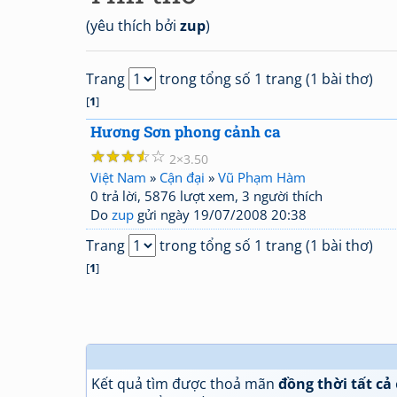
(yêu thích bởi
zup
)
Trang
trong tổng số 1 trang (1 bài thơ)
[
1
]
Hương Sơn phong cảnh ca
☆
☆
☆
☆
☆
2
3.50
Việt Nam
»
Cận đại
»
Vũ Phạm Hàm
0 trả lời, 5876 lượt xem, 3 người thích
Do
zup
gửi ngày 19/07/2008 20:38
Trang
trong tổng số 1 trang (1 bài thơ)
[
1
]
Kết quả tìm được thoả mãn
đồng thời tất cả