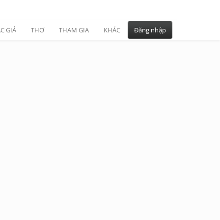
C GIẢ
THƠ
THAM GIA
KHÁC
Đăng nhập