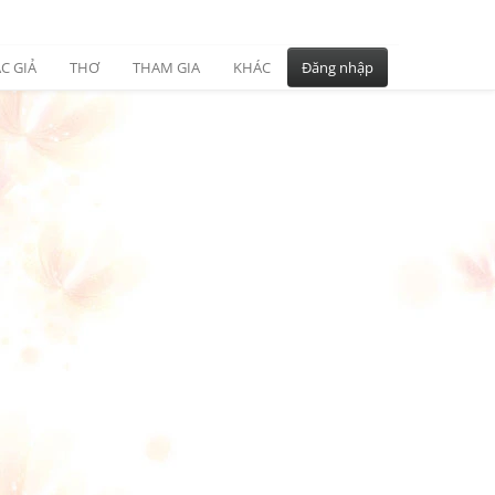
C GIẢ
THƠ
THAM GIA
KHÁC
Đăng nhập