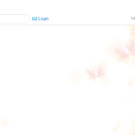
Loạn
TÁ