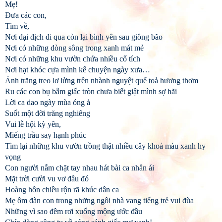
Mẹ!
Đưa các con,
Tìm về,
Nơi đại dịch đi qua còn lại bình yên sau giông bão
Nơi có những dòng sông trong xanh mát mẻ
Nơi có những khu vườn chứa nhiều cổ tích
Nơi hạt khóc cựa mình kể chuyện ngày xưa…
Ánh trăng treo lơ lửng trên nhành nguyệt quế toả hương thơm
Ru các con bụ bẫm giấc tròn chưa biết giật mình sợ hãi
Lời ca dao ngày mùa óng ả
Suốt một đời trăng nghiêng
Vui lễ hội kỳ yên,
Miếng trầu say hạnh phúc
Tìm lại những khu vườn trồng thật nhiều cây khoả màu xanh hy
vọng
Con người nắm chặt tay nhau hát bài ca nhân ái
Mặt trời cười vu vơ đâu đó
Hoàng hôn chiều rộn rã khúc dân ca
Mẹ ôm đàn con trong những ngôi nhà vang tiếng trẻ vui đùa
Những vì sao đêm rơi xuống mộng ước đầu