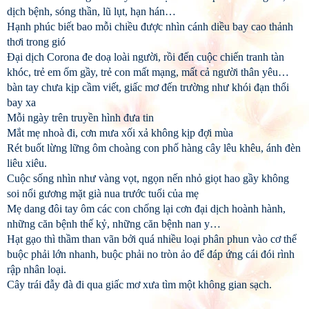
dịch bệnh, sóng thần, lũ lụt, hạn hán…
Hạnh phúc biết bao mỗi chiều được nhìn cánh diều bay cao thảnh
thơi trong gió
Đại dịch Corona đe doạ loài người, rồi đến cuộc chiến tranh tàn
khóc, trẻ em ốm gầy, trẻ con mất mạng, mất cả người thân yêu…
bàn tay chưa kịp cầm viết, giấc mơ đến trường như khói đạn thổi
bay xa
Mỗi ngày trên truyền hình đưa tin
Mắt mẹ nhoà đi, cơn mưa xối xả không kịp đợi mùa
Rét buốt lừng lững ôm choàng con phố hàng cây lêu khêu, ánh đèn
liêu xiêu.
Cuộc sống nhìn như vàng vọt, ngọn nến nhỏ giọt hao gầy không
soi nổi gương mặt già nua trước tuổi của mẹ
Mẹ dang đôi tay ôm các con chống lại cơn đại dịch hoành hành,
những căn bệnh thế kỷ, những căn bệnh nan y…
Hạt gạo thì thầm than vãn bởi quá nhiều loại phân phun vào cơ thể
buộc phải lớn nhanh, buộc phải no tròn ảo để đáp ứng cái đói rình
rập nhân loại.
Cây trái đẫy đà đi qua giấc mơ xưa tìm một không gian sạch.