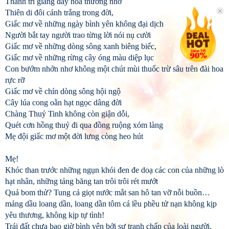
Thành trì giăng đầy hoa thương nhớ
Thiên di đôi cánh trắng trong đời,
Giấc mơ về những ngày bình yên không đại dịch
Người bắt tay người trao từng lời nói nụ cười
Giấc mơ về những dòng sông xanh biêng biếc,
Giấc mơ về những rừng cây óng màu diệp lục
Con bướm nhởn nhơ không một chút mùi thuốc trừ sâu trên đài hoa
rực rỡ
Giấc mơ về chín dòng sông hội ngộ
Cây lúa cong oằn hạt ngọc dâng đời
Chàng Thuỷ Tinh không còn giận dỗi,
Quét cơn hồng thuỷ đi qua đồng ruộng xóm làng
Mẹ đội giấc mơ một đời lưng còng heo hút
Mẹ!
Khóc than trước những ngụn khói đen đe doạ các con của những lò
hạt nhân, những tảng băng tan trôi trôi rét mướt
Quả bom thử? Tung cả giọt nước mắt san hô tan vỡ nỗi buồn…
mảng dầu loang dần, loang dần tôm cá lều phều tử nạn không kịp
yêu thương, không kịp tự tình!
Trái đất chưa bao giờ bình yên bởi sự tranh chấp của loài người,