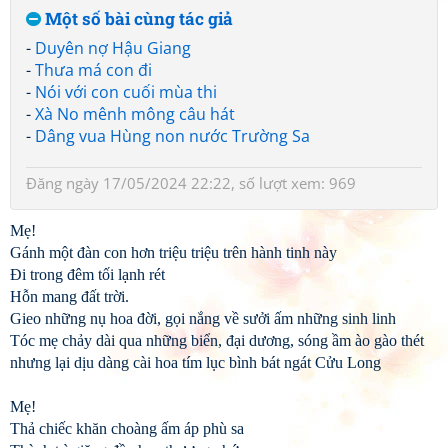
Một số bài cùng tác giả
-
Duyên nợ Hậu Giang
-
Thưa má con đi
-
Nói với con cuối mùa thi
-
Xà No mênh mông câu hát
-
Dâng vua Hùng non nước Trường Sa
Đăng ngày 17/05/2024 22:22, số lượt xem: 969
Mẹ!
Gánh một đàn con hơn triệu triệu trên hành tinh này
Đi trong đêm tối lạnh rét
Hỗn mang đất trời.
Gieo những nụ hoa đời, gọi nắng về sưởi ấm những sinh linh
Tóc mẹ chảy dài qua những biển, đại dương, sóng ầm ào gào thét
nhưng lại dịu dàng cài hoa tím lục bình bát ngát Cửu Long
Mẹ!
Thả chiếc khăn choàng ấm áp phù sa