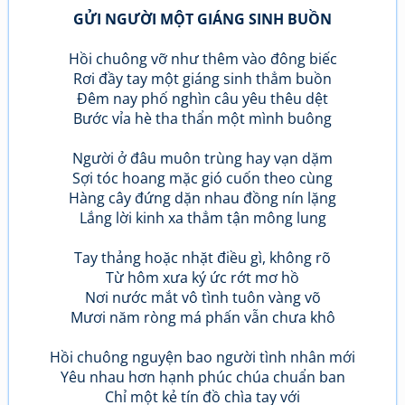
GỬI NGƯỜI MỘT GIÁNG SINH BUỒN
Hồi chuông vỡ như thêm vào đông biếc
Rơi đầy tay một giáng sinh thẳm buồn
Đêm nay phố nghìn câu yêu thêu dệt
Bước vỉa hè tha thẩn một mình buông
Người ở đâu muôn trùng hay vạn dặm
Sợi tóc hoang mặc gió cuốn theo cùng
Hàng cây đứng dặn nhau đồng nín lặng
Lắng lời kinh xa thẳm tận mông lung
Tay thảng hoặc nhặt điều gì, không rõ
Từ hôm xưa ký ức rớt mơ hồ
Nơi nước mắt vô tình tuôn vàng võ
Mươi năm ròng má phấn vẫn chưa khô
Hồi chuông nguyện bao người tình nhân mới
Yêu nhau hơn hạnh phúc chúa chuẩn ban
Chỉ một kẻ tín đồ chìa tay với