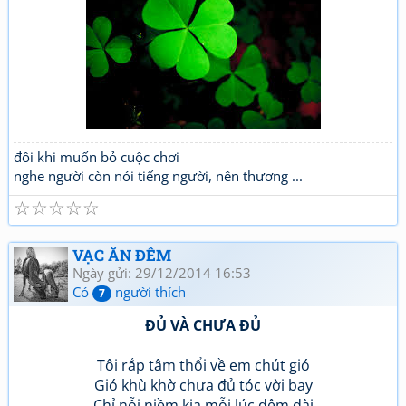
đôi khi muốn bỏ cuộc chơi
nghe người còn nói tiếng người, nên thương ...
☆
☆
☆
☆
☆
VẠC ĂN ĐÊM
Ngày gửi: 29/12/2014 16:53
Có
người thích
7
ĐỦ VÀ CHƯA ĐỦ
Tôi rắp tâm thổi về em chút gió
Gió khù khờ chưa đủ tóc vời bay
Chỉ nỗi niềm kia mỗi lúc đêm dài