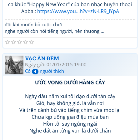
ca khúc "Happy New Year" của ban nhạc huyền thoại
Abba :
https://www.you...h?v=zN-LR9_IYpA
đôi khi muốn bỏ cuộc chơi
nghe người còn nói tiếng người, nên thương ...
☆
☆
☆
☆
☆
VẠC ĂN ĐÊM
Ngày gửi: 01/01/2015 19:00
Có
người thích
4
ƯỚC VỌNG DƯỚI HÀNG CÂY
Ngày đầu năm xui tôi dạo dưới tán cây
Gió, hay không gió, lá vẫn rơi
Và trên cành bù vào tiếng chim vừa mọc lại
Chưa kịp uống giai điệu mùa ban
Hồn tôi say ngúng ngái
Nghe đất ăn từng vụn lá dưới chân