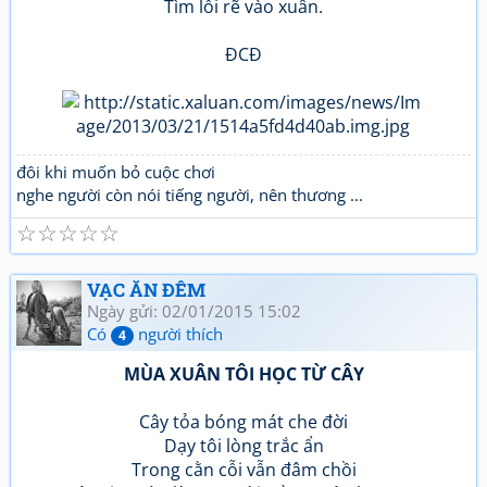
Tìm lối rẽ vào xuân.
ĐCĐ
đôi khi muốn bỏ cuộc chơi
nghe người còn nói tiếng người, nên thương ...
☆
☆
☆
☆
☆
VẠC ĂN ĐÊM
Ngày gửi: 02/01/2015 15:02
Có
người thích
4
MÙA XUÂN TÔI HỌC TỪ CÂY
Cây tỏa bóng mát che đời
Dạy tôi lòng trắc ẩn
Trong cằn cỗi vẫn đâm chồi