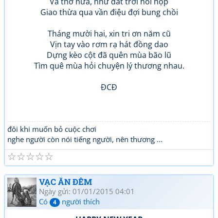
Và thơ nữa, như đất trời hồi hộp
Giao thừa qua vần điệu đợi bung chồi
Tháng mười hai, xin tri ơn năm cũ
Vịn tay vào rơm rạ hát đồng dao
Dựng kèo cột đã quên mùa bão lũ
Tìm quê mùa hỏi chuyện lý thương nhau.
ĐCĐ
đôi khi muốn bỏ cuộc chơi
nghe người còn nói tiếng người, nên thương ...
☆
☆
☆
☆
☆
VẠC ĂN ĐÊM
Ngày gửi: 01/01/2015 04:01
Có
người thích
4