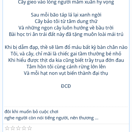
Cây gieo vào lòng người mầm xuân hy vọng
Sau mỗi bão táp lá lại xanh ngời
Cây bảo tôi từ tâm dung thứ
Và những ngọn cây luôn hướng về bầu trời
Bài học tri ân trái đất này đã tặng muôn loài mái trú
Khi bị dẫm đạp, thề sẽ làm đổ máu bất kỳ bàn chân nào
Tôi, và cây, chỉ mãi là chiếc gai tầm thường bé nhỏ
Khi hiểu được thịt da kia cũng biết trầy trụa đớn đau
Tâm hồn tôi cùng cánh rừng lớn lên
Và mỗi hạt non vụt biến thành đại thụ
ĐCĐ
đôi khi muốn bỏ cuộc chơi
nghe người còn nói tiếng người, nên thương ...
☆
☆
☆
☆
☆