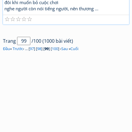
đôi khi muốn bỏ cuộc chơi
nghe người còn nói tiếng người, nên thương ...
☆
☆
☆
☆
☆
Trang
/100 (1000 bài viết)
Đầu
«
Trước
‹ ... [
97
] [
98
] [
99
] [
100
] ›
Sau
»
Cuối