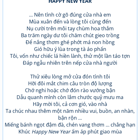
HAPPY NEW YEAR
... Nên tình cờ gõ đúng cửa nhà em
Mùa xuân đến và lòng tôi cùng đến
Nụ cười trên môi tay chùm hoa thắm
Ba trăm ngày dư tôi chăm chút gieo trồng
Để nắng thơm ghé phớt má non hồng
Gió hữu ý lùa trong tà áo phấn
Tôi, vốn như chiếc lá hiền lành, thử một lần táo tợn
Đáp ngẫu nhiên trên nếp cửa nhà người
Thử xiêu lòng mở cửa đón tình tôi
Hỡi đôi mắt chim câu tròn độ lượng
Chớ nghi hoặc chớ đón rào vướng bận
Dẫu quanh mình còn lắm chước quỷ mưu ma
Hãy mời tôi, cả cơn gió, vào nhà
Ta chúc nhau thêm một năm nhiều vui, buồn, an nhàn,
bận rộn ...
Miếng bánh ngọt đậm đà, chén vang thơm … chẳng hạn
Khúc
Happy New Year
ấm áp phút giao mùa