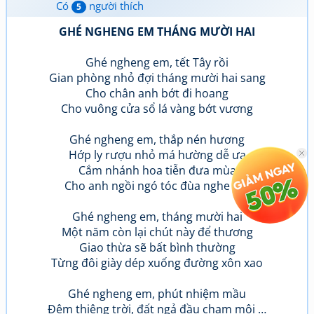
Có
người thích
5
GHÉ NGHENG EM THÁNG MƯỜI HAI
Ghé ngheng em, tết Tây rồi
Gian phòng nhỏ đợi tháng mười hai sang
Cho chân anh bớt đi hoang
Cho vuông cửa sổ lá vàng bớt vương
Ghé ngheng em, thắp nén hương
Hớp ly rượu nhỏ má hường dễ ưa
Cắm nhánh hoa tiễn đưa mùa
Cho anh ngồi ngó tóc đùa nghe say
Ghé ngheng em, tháng mười hai
Một năm còn lại chút này để thương
Giao thừa sẽ bất bình thường
Từng đôi giày dép xuống đường xôn xao
Ghé ngheng em, phút nhiệm mầu
Đêm thiêng trời, đất ngả đầu chạm môi …