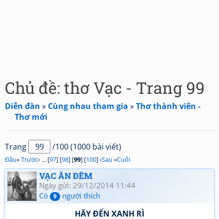
Chủ đề: thơ Vạc - Trang 99
Diễn đàn
»
Cùng nhau tham gia
»
Thơ thành viên -
Thơ mới
Trang
/100 (1000 bài viết)
Đầu
«
Trước
‹ ... [
97
] [
98
] [
99
] [
100
] ›
Sau
»
Cuối
VẠC ĂN ĐÊM
Ngày gửi: 29/12/2014 11:44
Có
người thích
9
HÃY ĐẾN XANH RÌ