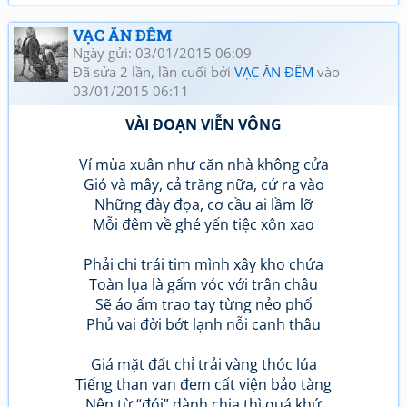
VẠC ĂN ĐÊM
Ngày gửi: 03/01/2015 06:09
Đã sửa 2 lần, lần cuối bởi
VẠC ĂN ĐÊM
vào
03/01/2015 06:11
VÀI ĐOẠN VIỄN VÔNG
Ví mùa xuân như căn nhà không cửa
Gió và mây, cả trăng nữa, cứ ra vào
Những đày đọa, cơ cầu ai lầm lỡ
Mỗi đêm về ghé yến tiệc xôn xao
Phải chi trái tim mình xây kho chứa
Toàn lụa là gấm vóc với trân châu
Sẽ áo ấm trao tay từng nẻo phố
Phủ vai đời bớt lạnh nỗi canh thâu
Giá mặt đất chỉ trải vàng thóc lúa
Tiếng than van đem cất viện bảo tàng
Nên từ “đói” dành chia thì quá khứ