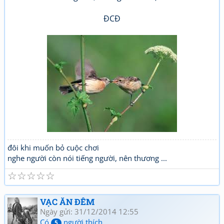
ĐCĐ
đôi khi muốn bỏ cuộc chơi
nghe người còn nói tiếng người, nên thương ...
☆
☆
☆
☆
☆
VẠC ĂN ĐÊM
Ngày gửi: 31/12/2014 12:55
Có
người thích
5