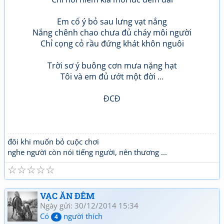
Em cố ý bỏ sau lưng vạt nắng
Nắng chênh chao chưa đủ cháy môi người
Chỉ cọng cỏ rầu đứng khát khôn nguôi
Trời sơ ý buông cơn mưa nặng hạt
Tôi và em đủ ướt một đời …
ĐCĐ
đôi khi muốn bỏ cuộc chơi
nghe người còn nói tiếng người, nên thương ...
☆
☆
☆
☆
☆
VẠC ĂN ĐÊM
Ngày gửi: 30/12/2014 15:34
Có
người thích
4