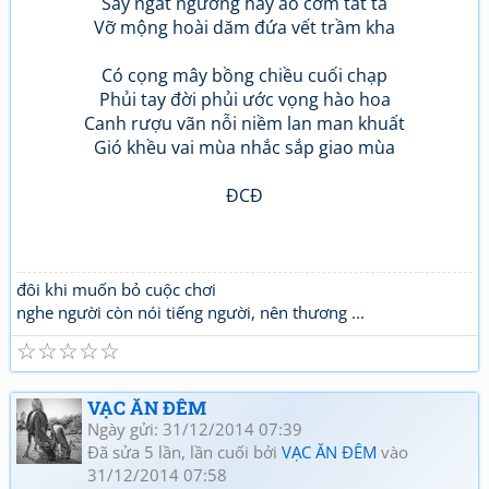
Say ngất ngưởng hay áo cơm tất tả
Vỡ mộng hoài dăm đứa vết trầm kha
Có cọng mây bồng chiều cuối chạp
Phủi tay đời phủi ước vọng hào hoa
Canh rượu vãn nỗi niềm lan man khuất
Gió khều vai mùa nhắc sắp giao mùa
ĐCĐ
đôi khi muốn bỏ cuộc chơi
nghe người còn nói tiếng người, nên thương ...
☆
☆
☆
☆
☆
VẠC ĂN ĐÊM
Ngày gửi: 31/12/2014 07:39
Đã sửa 5 lần, lần cuối bởi
VẠC ĂN ĐÊM
vào
31/12/2014 07:58