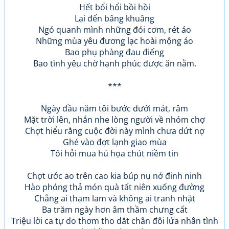
Hết bổi hổi bồi hồi
Lại đến bâng khuâng
Ngó quanh mình những đói cơm, rét áo
Những mùa yêu đương lạc hoài mộng ảo
Bao phụ phàng đau điếng
Bao tình yêu chờ hạnh phúc được ăn nằm.
***
Ngày đầu năm tôi bước dưới mát, râm
Mặt trời lên, nhắn nhe lòng người về nhóm chợ
Chợt hiểu rằng cuộc đời này mình chưa dứt nợ
Ghé vào đợt lạnh giao mùa
Tôi hỏi mua hú họa chút niềm tin
Chợt ước ao trên cao kia búp nụ nở đinh ninh
Hào phóng thả món quà tất niên xuống đường
Chẳng ai tham lam và không ai tranh nhặt
Ba trăm ngày hơn âm thầm chưng cất
Triệu lời ca tự do thơm tho dắt chân đôi lứa nhân tình