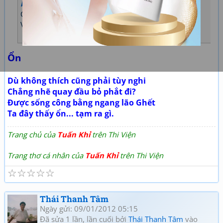
buithison
đã viết:
Cuộc sống vốn công bằng
Vì vậy bạn hãy biết thích nghi với nó.
(Bill Gates)
Ổn
Dù không thích cũng phải tùy nghi
Chẳng nhẽ quay đầu bỏ phắt đi?
Được sống công bằng ngang lão Ghết
Ta đây thấy ổn... tạm ra gì.
Trang chủ của
Tuấn Khỉ
trên Thi Viện
Trang thơ cá nhân của
Tuấn Khỉ
trên Thi Viện
☆
☆
☆
☆
☆
Thái Thanh Tâm
Ngày gửi: 09/01/2012 05:15
Đã sửa 1 lần, lần cuối bởi
Thái Thanh Tâm
vào