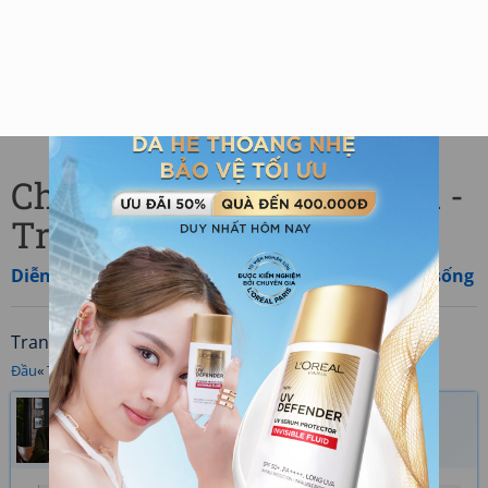
Chủ đề: danh ngôn bất hủ -
Trang 68
Diễn đàn
»
Các nội dung khác
»
Tình yêu và cuộc sống
Trang
/100 (1000 bài viết)
Đầu
«
Trước
‹ ... [
66
] [
67
] [
68
] [
69
] [
70
] ... ›
Sau
»
Cuối
Tuấn Khỉ
Ngày gửi: 08/01/2012 23:17
Có
người thích
3