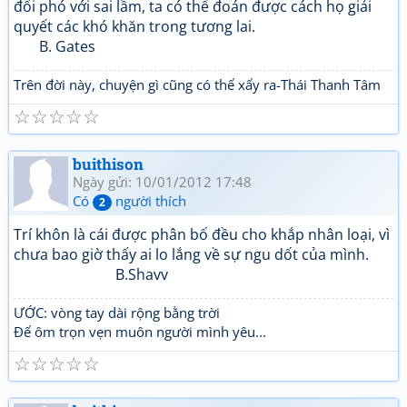
đối phó với sai lầm, ta có thể đoán được cách họ giải
quyết các khó khăn trong tương lai.
B. Gates
Trên đời này, chuyện gì cũng có thể xẩy ra-Thái Thanh Tâm
☆
☆
☆
☆
☆
buithison
Ngày gửi: 10/01/2012 17:48
Có
người thích
2
Trí khôn là cái được phân bố đều cho khắp nhân loại, vì
chưa bao giờ thấy ai lo lắng về sự ngu dốt của mình.
B.Shavv
ƯỚC: vòng tay dài rộng bằng trời
Để ôm trọn vẹn muôn người mình yêu...
☆
☆
☆
☆
☆