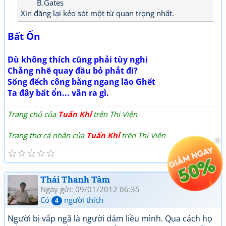
B.Gates
Xin đăng lại kẻo sót một từ quan trọng nhất.
Bất Ổn
Dù không thích cũng phải tùy nghi
Chẳng nhẽ quay đầu bỏ phắt đi?
Sống đếch công bằng ngang lão Ghết
Ta đây bất ổn... vẫn ra gì.
Trang chủ của
Tuấn Khỉ
trên Thi Viện
Trang thơ cá nhân của
Tuấn Khỉ
trên Thi Viện
☆
☆
☆
☆
☆
Thái Thanh Tâm
Ngày gửi: 09/01/2012 06:35
Có
người thích
4
Người bị vấp ngã là người dám liều mình. Qua cách họ