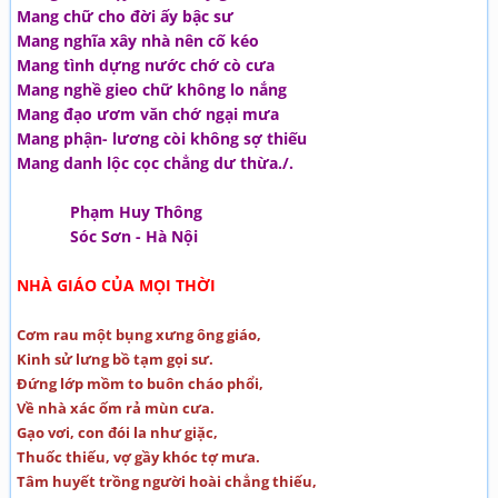
Mang chữ cho đời ấy bậc sư
Mang nghĩa xây nhà nên cố kéo
Mang tình dựng nước chớ cò cưa
Mang nghề gieo chữ không lo nắng
Mang đạo ươm văn chớ ngại mưa
Mang phận- lương còi không sợ thiếu
Mang danh lộc cọc chẳng dư thừa./.
Phạm Huy Thông
Sóc Sơn - Hà Nội
NHÀ GIÁO CỦA MỌI THỜI
Cơm rau một bụng xưng ông giáo,
Kinh sử lưng bồ tạm gọi sư.
Đứng lớp mồm to buôn cháo phổi,
Về nhà xác ốm rả mùn cưa.
Gạo vơi, con đói la như giặc,
Thuốc thiếu, vợ gầy khóc tợ mưa.
Tâm huyết trồng người hoài chẳng thiếu,