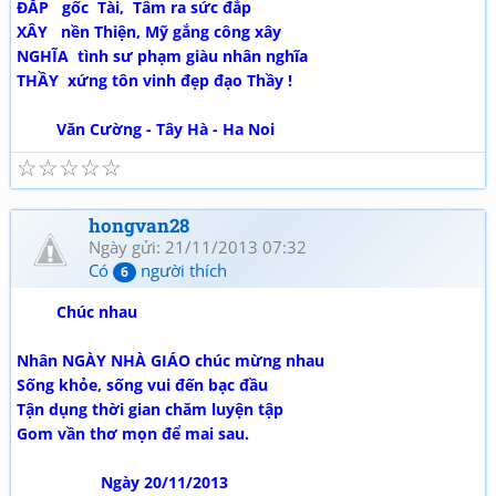
ĐẮP gốc Tài, Tâm ra sức đắp
XÂY nền Thiện, Mỹ gắng công xây
NGHĨA tình sư phạm giàu nhân nghĩa
THẦY xứng tôn vinh đẹp đạo Thầy !
Văn Cường - Tây Hà - Ha Noi
☆
☆
☆
☆
☆
hongvan28
Ngày gửi: 21/11/2013 07:32
Có
người thích
6
Chúc nhau
Nhân NGÀY NHÀ GIÁO chúc mừng nhau
Sống khỏe, sống vui đến bạc đầu
Tận dụng thời gian chăm luyện tập
Gom vần thơ mọn để mai sau.
Ngày 20/11/2013