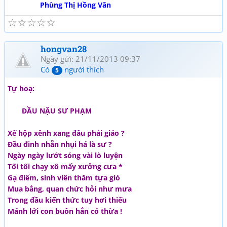
Phùng Thị Hồng Vân
☆
☆
☆
☆
☆
hongvan28
Ngày gửi: 21/11/2013 09:37
Có
người thích
5
Tự hoạ:
ĐẦU NẬU SƯ PHẠM
Xế hộp xênh xang đâu phải giáo ?
Đầu đinh nhẵn nhụi há là sư ?
Ngày ngày lướt sóng vài lò luyện
Tối tối chạy xô mấy xưởng cưa *
Gạ điểm, sinh viên thăm tựa gió
Mua bằng, quan chức hỏi như mưa
Trong đầu kiến thức tuy hơi thiếu
Mánh lới con buôn hắn có thừa !