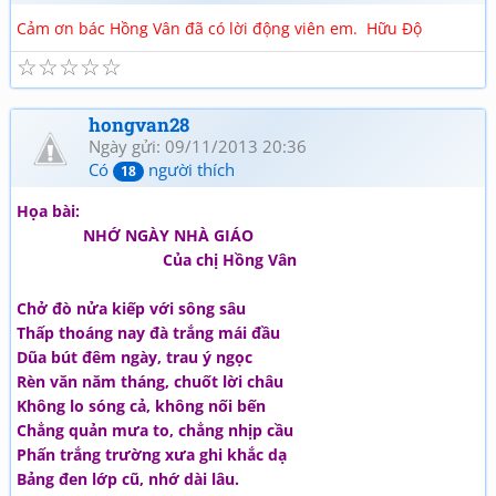
Cảm ơn bác Hồng Vân đã có lời động viên em. Hữu Độ
☆
☆
☆
☆
☆
hongvan28
Ngày gửi: 09/11/2013 20:36
Có
người thích
18
Họa bài:
NHỚ NGÀY NHÀ GIÁO
Của chị Hồng Vân
Chở đò nửa kiếp với sông sâu
Thấp thoáng nay đà trắng mái đầu
Dũa bút đêm ngày, trau ý ngọc
Rèn văn năm tháng, chuốt lời châu
Không lo sóng cả, không nối bến
Chẳng quản mưa to, chẳng nhịp cầu
Phấn trắng trường xưa ghi khắc dạ
Bảng đen lớp cũ, nhớ dài lâu.