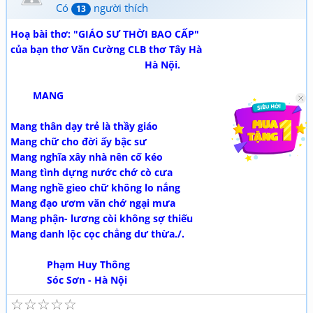
Có
người thích
13
Hoạ bài thơ: "GIÁO SƯ THỜI BAO CẤP"
của bạn thơ Văn Cường CLB thơ Tây Hà
Hà Nội.
MANG
Mang thân dạy trẻ là thầy giáo
Mang chữ cho đời ấy bậc sư
Mang nghĩa xây nhà nên cố kéo
Mang tình dựng nước chớ cò cưa
Mang nghề gieo chữ không lo nắng
Mang đạo ươm văn chớ ngại mưa
Mang phận- lương còi không sợ thiếu
Mang danh lộc cọc chẳng dư thừa./.
Phạm Huy Thông
Sóc Sơn - Hà Nội
☆
☆
☆
☆
☆