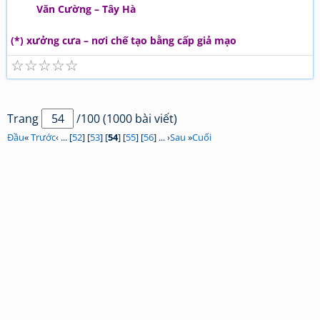
Văn Cường – Tây Hà
(*) xưởng cưa – nơi chế tạo bằng cấp giả mạo
☆
☆
☆
☆
☆
Trang
/100 (1000 bài viết)
Đầu
«
Trước
‹ ... [
52
] [
53
] [
54
] [
55
] [
56
] ... ›
Sau
»
Cuối