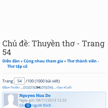
Chủ đề: Thuyền thơ - Trang
54
Diễn đàn
»
Cùng nhau tham gia
»
Thơ thành viên -
Thơ tập cổ
Trang
/100 (1000 bài viết)
Đầu
«
Trước
‹ ... [
52
] [
53
] [
54
] [
55
] [
56
] ... ›
Sau
»
Cuối
Nguyen Huu Do
Ngày gửi: 08/11/2013 12:32
Có
người thích
12