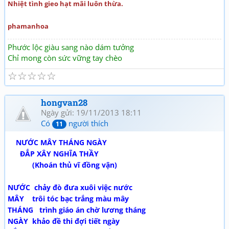
Nhiệt tình gieo hạt mãi luôn thừa.
phamanhoa
Phước lộc giàu sang nào dám tưởng
Chỉ mong còn sức vững tay chèo
☆
☆
☆
☆
☆
hongvan28
Ngày gửi: 19/11/2013 18:11
Có
người thích
11
NƯỚC MÂY THÁNG NGÀY
ĐẮP XÂY NGHĨA THẦY
(Khoán thủ vĩ đồng vận)
NƯỚC chảy đò đưa xuôi việc nước
MÂY trôi tóc bạc trắng màu mây
THÁNG trình giáo án chờ lương tháng
NGÀY khảo đề thi đợi tiết ngày