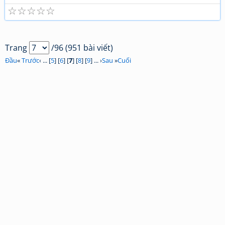
☆
☆
☆
☆
☆
Trang
/96 (951 bài viết)
Đầu
«
Trước
‹ ... [
5
] [
6
] [
7
] [
8
] [
9
] ... ›
Sau
»
Cuối