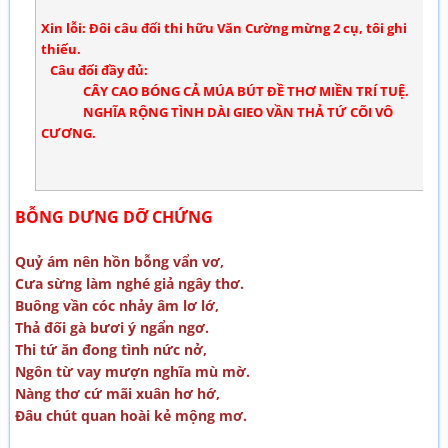
Xin lỗi: Đôi câu đối thi hữu Văn Cường mừng 2 cụ, tôi ghi
thiếu.
Câu đối đầy đủ:
CÂY CAO BÓNG CẢ MÚA BÚT ĐỀ THƠ MIỀN TRÍ TUỆ.
NGHĨA RỘNG TÌNH DÀI GIEO VẦN THẢ TỨ CÕI VÔ
CƯƠNG.
BỖNG DƯNG DỠ CHỨNG
Quỷ ám nên hồn bỗng vẩn vơ,
Cưa sừng làm nghé giả ngây thơ.
Buông vần cóc nhảy âm lơ lớ,
Thả đối gà bươi ý ngẩn ngơ.
Thi tứ ăn đong tình nức nở,
Ngôn từ vay mượn nghĩa mù mờ.
Nàng thơ cứ mãi xuân hơ hớ,
Đâu chút quan hoài kẻ mộng mơ.