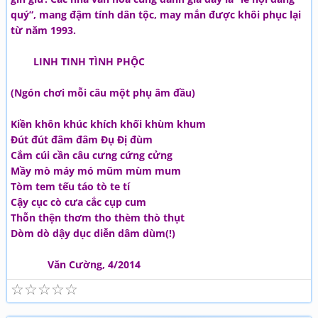
quý”, mang đậm tính dân tộc, may mắn được khôi phục lại
từ năm 1993.
LINH TINH TÌNH PHỘC
(Ngón chơi mỗi câu một phụ âm đầu)
Kiền khôn khúc khích khối khùm khum
Đút đút đâm đâm Đụ Đị đùm
Cắm cúi cần câu cưng cứng cửng
Mầy mò máy mó mũm mùm mum
Tòm tem tếu táo tò te tí
Cậy cục cò cưa cắc cụp cum
Thỗn thện thơm tho thèm thò thụt
Dòm dò dậy dục diễn dâm dùm(!)
Văn Cường, 4/2014
☆
☆
☆
☆
☆