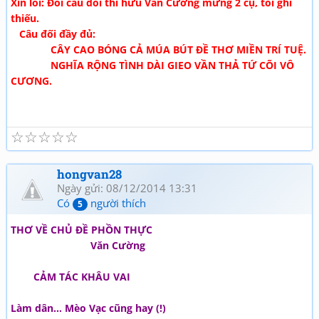
Xin lỗi: Đôi câu đối thi hữu Văn Cường mừng 2 cụ, tôi ghi
thiếu.
Câu đối đầy đủ:
CÂY CAO BÓNG CẢ MÚA BÚT ĐỀ THƠ MIỀN TRÍ TUỆ.
NGHĨA RỘNG TÌNH DÀI GIEO VẦN THẢ TỨ CÕI VÔ
CƯƠNG.
☆
☆
☆
☆
☆
hongvan28
Ngày gửi: 08/12/2014 13:31
Có
người thích
5
THƠ VỀ CHỦ ĐỀ PHỒN THỰC
Văn Cường
CẢM TÁC KHÂU VAI
Làm dân... Mèo Vạc cũng hay (!)