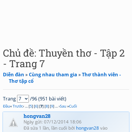
Chủ đề: Thuyền thơ - Tập 2
- Trang 7
Diễn đàn
»
Cùng nhau tham gia
»
Thơ thành viên -
Thơ tập cổ
Trang
/96 (951 bài viết)
Đầu
«
Trước
‹ ... [
5
] [
6
] [
7
] [
8
] [
9
] ... ›
Sau
»
Cuối
hongvan28
Ngày gửi: 07/12/2014 18:06
Đã sửa 1 lần, lần cuối bởi
hongvan28
vào