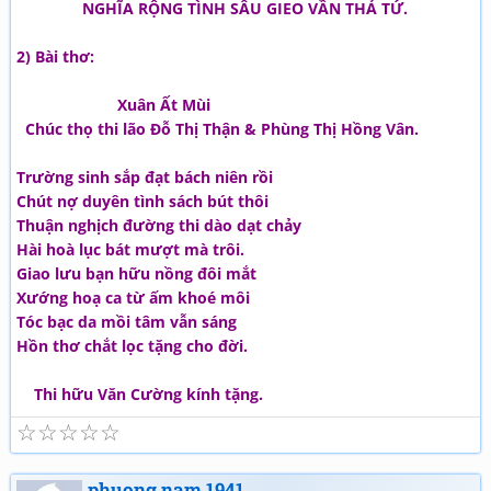
NGHĨA RỘNG TÌNH SÂU GIEO VẦN THẢ TỨ.
2) Bài thơ:
Xuân Ất Mùi
Chúc thọ thi lão Đỗ Thị Thận & Phùng Thị Hồng Vân.
Trường sinh sắp đạt bách niên rồi
Chút nợ duyên tình sách bút thôi
Thuận nghịch đường thi dào dạt chảy
Hài hoà lục bát mượt mà trôi.
Giao lưu bạn hữu nồng đôi mắt
Xướng hoạ ca từ ấm khoé môi
Tóc bạc da mồi tâm vẫn sáng
Hồn thơ chắt lọc tặng cho đời.
Thi hữu Văn Cường kính tặng.
☆
☆
☆
☆
☆
phuong nam 1941