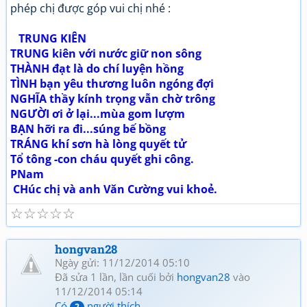
phép chị được góp vui chị nhé :
TRUNG KIÊN
TRUNG kiên với nước giữ non sông
THÀNH đạt là do chí luyện hồng
TÌNH bạn yêu thương luôn ngóng đợi
NGHĨA thầy kính trọng vẫn chờ trông
NGƯỜI ơi ở lại...mùa gom lượm
BẠN hỡi ra đi...súng bế bồng
TRÁNG khí sơn hà lòng quyết tử
Tổ tông -con cháu quyết ghi công.
PNam
CHúc chị và anh Văn Cường vui khoẻ.
☆
☆
☆
☆
☆
hongvan28
Ngày gửi: 11/12/2014 05:10
Đã sửa 1 lần, lần cuối bởi
hongvan28
vào
11/12/2014 05:14
Có
người thích
2