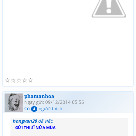
☆
☆
☆
☆
☆
phamanhoa
Ngày gửi: 09/12/2014 05:56
Có
người thích
4
hongvan28
đã viết:
GỬI THI SĨ NỬA MÙA