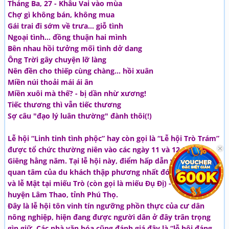
Tháng Ba, 27 - Khâu Vai vào mùa
Chợ gì không bán, không mua
Gái trai đi sớm về trưa... giỗ tình
Ngoại tình... đồng thuận hai mình
Bên nhau hồi tưởng mối tình dở dang
Ông Trời gây chuyện lỡ làng
Nên đền cho thiếp cùng chàng... hồi xuân
Miền núi thoải mái ái ân
Miền xuôi mà thế? - bị dần nhừ xương!
Tiếc thương thì vẫn tiếc thương
Sợ câu "đạo lý luân thường" đành thôi(!)
Lễ hội “Linh tinh tình phộc” hay còn gọi là “Lễ hội Trò Trám”
được tổ chức thường niên vào các ngày 11 và 12 tháng
Giêng hằng năm. Tại lễ hội này, điểm hấp dẫn và thu hút sự
quan tâm của du khách thập phương nhất đó là Trò Trám
và lễ Mật tại miếu Trò (còn gọi là miếu Đụ Đị) - xã Tứ Xã,
huyện Lâm Thao, tỉnh Phú Thọ.
Đây là lễ hội tôn vinh tín ngưỡng phồn thực của cư dân
nông nghiệp, hiện đang được người dân ở đây trân trọng
gìn giữ. Các nhà văn hóa cũng đánh giá đây là “lễ hội đáng