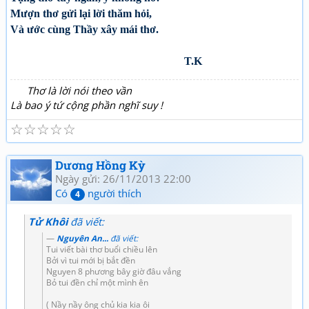
Mượn thơ gửi lại lời thăm hỏi,
Và ước cùng Thầy xây mái thơ.
T.K
Thơ là lời nói theo vần
Là bao ý tứ cộng phần nghĩ suy !
☆
☆
☆
☆
☆
Dương Hồng Kỳ
Ngày gửi: 26/11/2013 22:00
Có
người thích
4
Tử Khôi
đã viết:
Nguyên An...
đã viết:
Tui viết bài thơ buổi chiều lên
Bởi vì tui mới bị bắt đền
Nguyen 8 phương bây giờ đâu vắng
Bỏ tui đền chỉ một mình ên
( Nầy nầy ông chủ kia kia ôi