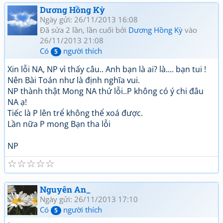
Dương Hồng Kỳ
Ngày gửi: 26/11/2013 16:08
Đã sửa 2 lần, lần cuối bởi
Dương Hồng Kỳ
vào
26/11/2013 21:08
Có
người thích
5
Xin lỗi NA, NP vì thấy câu.. Anh bạn là ai? là.... bạn tui !
Nên Bài Toán như là định nghĩa vui.
NP thành thật Mong NA thứ lỗi..P không có ý chi đâu
NA ạ!
Tiếc là P lên trể không thể xoá được.
Lần nữa P mong Bạn tha lỗi
NP
☆
☆
☆
☆
☆
Nguyên An_
Ngày gửi: 26/11/2013 17:10
Có
người thích
5