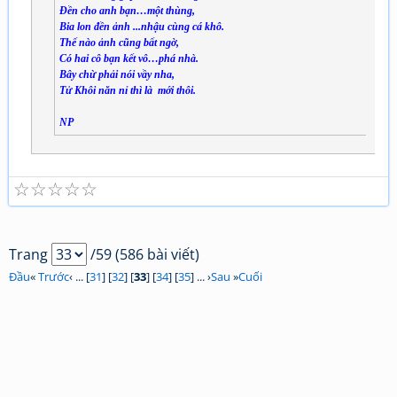
Đền cho anh bạn…một thùng,
Bia lon đền ảnh ...nhậu cùng cá khô.
Thế nào ảnh cũng bất ngờ,
Có hai cô bạn kết vô…phá nhà.
Bây chừ phải nói vầy nha,
Tử Khôi năn nỉ thì là mới thôi.
NP
☆
☆
☆
☆
☆
Trang
/59 (586 bài viết)
Đầu
«
Trước
‹ ... [
31
] [
32
] [
33
] [
34
] [
35
] ... ›
Sau
»
Cuối