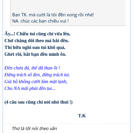
Bạn TK. mà cười là tôi đền xong rồi nhé!
NA. chúc các bạn chiều vui !
Ấy...! Chiều tui cũng chỉ vừa lên,
Chớ chẳng dõi theo mà bắt đền.
Thi hữu nghi oan tui khổ quá,
Ghét rồi, bắt bạn đền mình ên.
Đền chưa đủ, thế đã than ôi !
Đừng trách số đen, đừng trách tui.
Giả bộ không cười làm mặt lạnh,
Cho NA mãi phải đền tui...
(4 câu sau cũng chỉ nói nhỏ thui !)
T.K
Thơ là lời nói theo vần