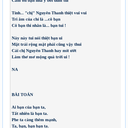
Cảm ơn bạn nhả ý bói dùm tui
Tính... "chị" Nguyên Thanh thiệt vui vui
Tri âm của chỉ là ...cô bạn
Cô bạn thi nhân là... bạn tui !
Này này tui nói thiệt bạn ui
Mặt trái rộng mặt phải cũng vậy thui
Cái chị Nguyên Thanh hay mít ướt
Làm thơ mơ mộng quá trời ui !
NA
BÀI TOÁN
Ai bạn của bạn ta,
Tất nhiên là bạn ta.
Phe ta càng thêm mạnh,
Ta, bạn, bạn bạn ta.