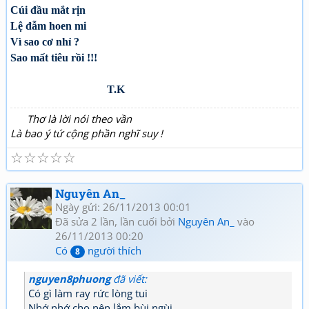
Cúi đầu mắt rịn
Lệ đẫm hoen mi
Vì sao cơ nhỉ ?
Sao mất tiêu rồi !!!
T.K
Thơ là lời nói theo vần
Là bao ý tứ cộng phần nghĩ suy !
☆
☆
☆
☆
☆
Nguyên An_
Ngày gửi: 26/11/2013 00:01
Đã sửa 2 lần, lần cuối bởi
Nguyên An_
vào
26/11/2013 00:20
Có
người thích
8
nguyen8phuong
đã viết:
Có gì làm ray rức lòng tui
Nhớ nhớ cho nên lắm bùi ngùi