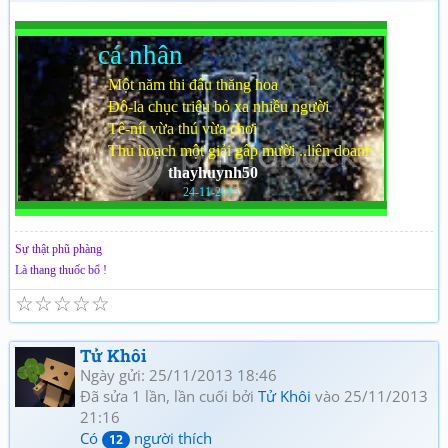
cá nhân
Một năm thi đấu thăng hoa
Đô-la chục triệu bỏ xa nhiều người
Tê-nít vừa thú vừa chơi
Thu hoạch một giải gấp mười ..liên doanh !
thayhuynh50
24-11-2013
Sự thật phũ phàng
Là thang thuốc bổ !
☆
☆
☆
☆
☆
Tử Khôi
Ngày gửi: 25/11/2013 18:46
Đã sửa 1 lần, lần cuối bởi
Tử Khôi
vào 25/11/2013
21:16
Có
người thích
12