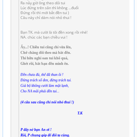
Ra nảy giờ ông theo dỏi tui
Lúc đứng trên sân thì không ...đuổi
Đứng rồi thì mới bắt đền tui )
Câu này chỉ dám nói nhỏ thui !
Bạn TK. mà cười là tôi đền xong rồi nhé!
NA. chúc các bạn chiều vui !
Ấy...! Chiều tui cũng chỉ vừa lên,
Chớ chẳng dõi theo mà bắt đền.
Thi hữu nghi oan tui khổ quá,
Ghét rồi, bắt bạn đền mình ên.
Đền chưa đủ, thế đã than ôi !
Đừng trách số đen, đừng trách tui.
Giả bộ không cười làm mặt lạnh,
Cho NA mãi phải đền tui...
(4 câu sau cũng chỉ nói nhỏ thui !)
T.K
P đây nè bạn An ơi !
Rồi, P chung góp để đôi ta cùng.