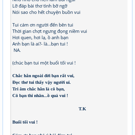
Lỡ đáp bài thơ tình bỡ ngỡ
Nói sao cho hết chuyện buồn vui
Tui cám ơn người đến bên tui
Thời gian chợt ngưng đọng niềm vui
Hơi quen, hơi lạ, ồ anh bạn
Anh bạn là ai?- là...bạn tui !
NA.
(chúc bạn tui một buổi tối vui !
Chắc hẳn ngoài đời bạn rất vui,
Đọc thơ tui thấy vậy người ui.
Tri âm chắc hẳn là cô bạn,
Cô bạn thi nhân...ồ quá vui !
T.K
Buổi tối vui !