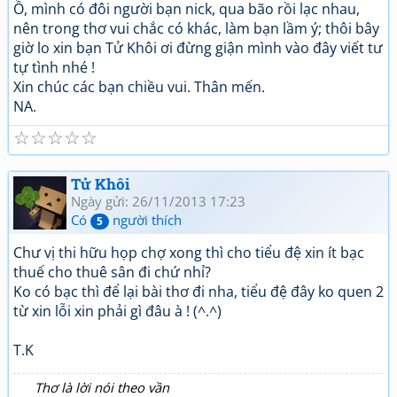
Ồ, mình có đôi người bạn nick, qua bão rồi lạc nhau,
nên trong thơ vui chắc có khác, làm bạn lầm ý; thôi bây
giờ lo xin bạn Tử Khôi ơi đừng giận mình vào đây viết tư
tự tình nhé !
Xin chúc các bạn chiều vui. Thân mến.
NA.
☆
☆
☆
☆
☆
Tử Khôi
Ngày gửi: 26/11/2013 17:23
Có
người thích
5
Chư vị thi hữu họp chợ xong thì cho tiểu đệ xin ít bạc
thuế cho thuê sân đi chứ nhỉ?
Ko có bạc thì để lại bài thơ đi nha, tiểu đệ đây ko quen 2
từ xin lỗi xin phải gì đâu à ! (^.^)
T.K
Thơ là lời nói theo vần