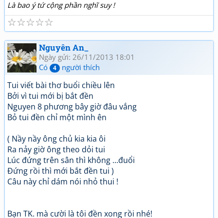
Là bao ý tứ cộng phần nghĩ suy !
☆
☆
☆
☆
☆
Nguyên An_
Ngày gửi: 26/11/2013 18:01
Có
người thích
4
Tui viết bài thơ buổi chiều lên
Bởi vì tui mới bị bắt đền
Nguyen 8 phương bây giờ đâu vắng
Bỏ tui đền chỉ một mình ên
( Nầy nầy ông chủ kia kia ôi
Ra nảy giờ ông theo dỏi tui
Lúc đứng trên sân thì không ...đuổi
Đứng rồi thì mới bắt đền tui )
Câu này chỉ dám nói nhỏ thui !
Bạn TK. mà cười là tôi đền xong rồi nhé!