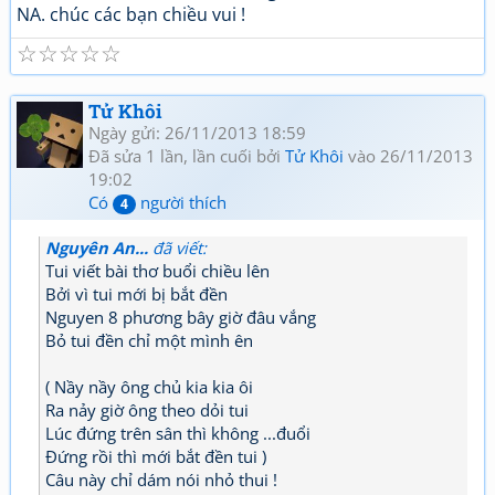
NA. chúc các bạn chiều vui !
☆
☆
☆
☆
☆
Tử Khôi
Ngày gửi: 26/11/2013 18:59
Đã sửa 1 lần, lần cuối bởi
Tử Khôi
vào 26/11/2013
19:02
Có
người thích
4
Nguyên An...
đã viết:
Tui viết bài thơ buổi chiều lên
Bởi vì tui mới bị bắt đền
Nguyen 8 phương bây giờ đâu vắng
Bỏ tui đền chỉ một mình ên
( Nầy nầy ông chủ kia kia ôi
Ra nảy giờ ông theo dỏi tui
Lúc đứng trên sân thì không ...đuổi
Đứng rồi thì mới bắt đền tui )
Câu này chỉ dám nói nhỏ thui !