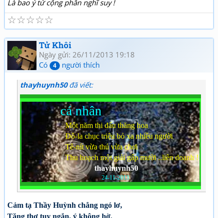
Là bao ý tứ cộng phần nghĩ suy !
☆
☆
☆
☆
☆
Tử Khôi
Ngày gửi: 26/11/2013 19:18
Có
người thích
4
thayhuynh50
đã viết:
cá nhân
Một năm thi đấu thăng hoa
Đô-la chục triệu bỏ xa nhiều người
Tê-nít vừa thú vừa chơi
Thu hoạch một giải gấp mười ..liên doanh !
thayhuynh50
24-11-2013
Cảm tạ Thầy Huỳnh chẳng ngó lơ,
Tặng thơ tuy ngắn, ý không hờ.