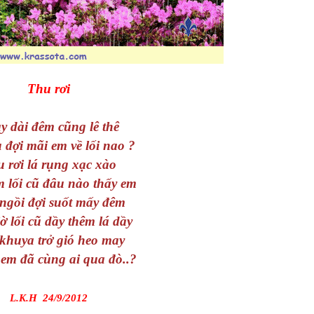
Thu rơi
y dài đêm cũng lê thê
 đợi mãi em về lối nao ?
 rơi lá rụng xạc xào
 lối cũ đâu nào thấy em
ngồi đợi suốt mấy đêm
ờ lối cũ dầy thêm lá dầy
 khuya trở gió heo may
 em đã cùng ai qua đò..?
L.K.H 24/9/2012