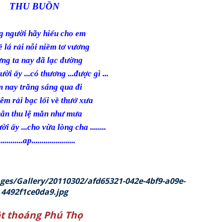
THU BUỒN
 người hãy hiểu cho em
ề lá rải nỗi niềm tơ vương
ng ta nay đã lạc đường
ời ấy ...có thương ...được gì ...
 nay trăng sáng qua đi
êm rải bạc lối về thưở xưa
ân thu lệ măn như mưa
i ấy ...cho vừa lòng cha ........
............ap......................
t thoáng Phú Thọ