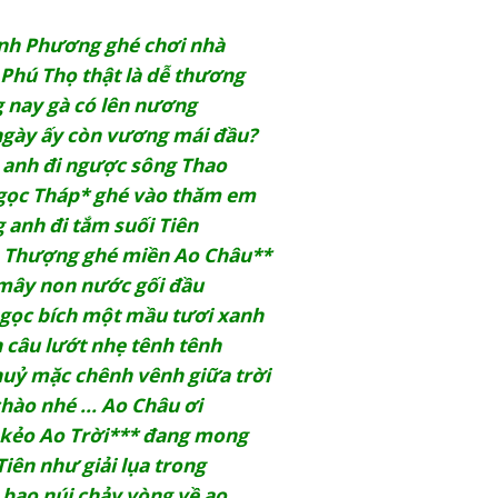
nh Ph­ương ghé chơi nhà
 Phú Thọ thật là dễ th­ương
 nay gà có lên n­ương
gày ấy còn v­ương mái đầu?
anh đi ng­ược sông Thao
gọc Tháp* ghé vào thăm em
 anh đi tắm suối Tiên
 Th­ượng ghé miền Ao Châu**
mây non n­ước gối đầu
gọc bích một mầu t­ươi xanh
câu l­ướt nhẹ tênh tênh
huỷ mặc chênh vênh giữa trời
hào nhé ... Ao Châu ơi
, kẻo Ao Trời*** đang mong
Tiên như­ giải lụa trong
 bao núi chảy vòng về ao