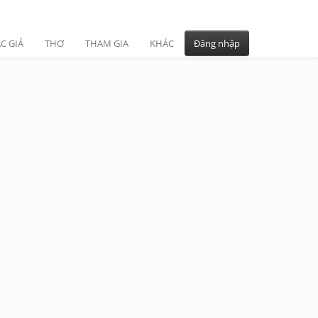
C GIẢ
THƠ
THAM GIA
KHÁC
Đăng nhập