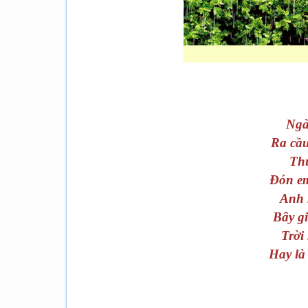
Ngà
Ra cầu
Thu
Đón em
Anh 
Bây gi
Trời
Hay là