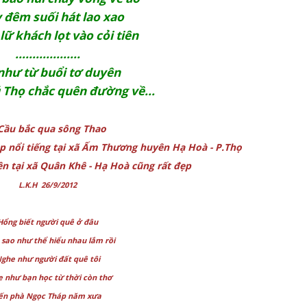
 đêm suối hát lao xao
 lữ khách lọt vào cỏi tiên
...................
nh­ư từ buổi tơ duyên
 Thọ chắc quên đường về...
Cầu bắc qua sông Thao
 nổi tiếng tại xã Ấm Thương huyên Hạ Hoà - P.Thọ
iên tại xã Quân Khê - Hạ Hoà cũng rất đẹp
L.K.H 26/9/2012
Hổng biết người quê ở đâu
sao như thể hiểu nhau lắm rồi
ghe như người đất quê tôi
 như bạn học từ thời còn thơ
ến phà Ngọc Tháp năm xưa