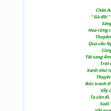
Chào A
“ Gà đồi ”
Sáng
Hoa rừng n
Thuyền 
Qua cầu N
Cùng
Tắt sang Ấm
Trời 
Xanh nh­ư n
Thuyền 
Bức tranh t
Vẫy c
Ta còn đi
Suối 
Vắt qua