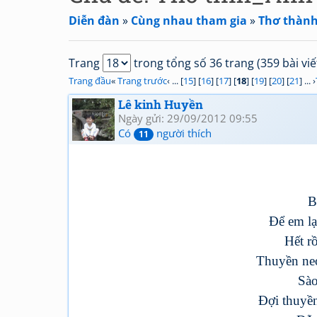
Diễn đàn
»
Cùng nhau tham gia
»
Thơ thành
Trang
trong tổng số 36 trang (359 bài viế
Trang đầu
«
Trang trước
‹ ... [
15
] [
16
] [
17
] [
18
] [
19
] [
20
] [
21
] ... ›
Lê kinh Huyền
Ngày gửi: 29/09/2012 09:55
Có
người thích
11
B
Để em lạ
Hết r
Thuyền ne
Sào
Đợi thuyề