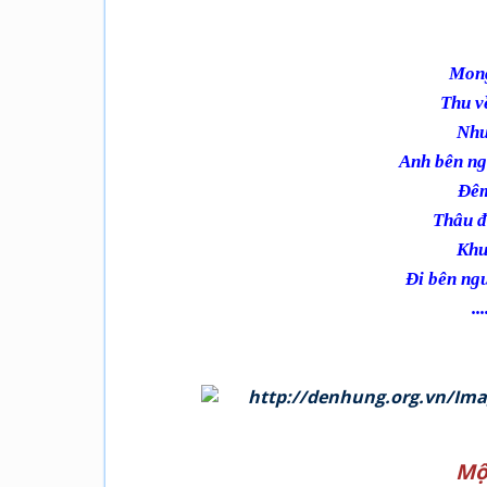
Mong
Thu v
Như
Anh bên ngư
Đêm
Thâu đ
Khu
Đi bên ngườ
...
Mộ