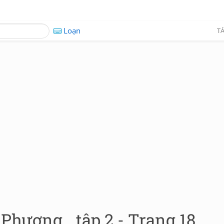
Loạn
TÁ
Phương_ tập 2 - Trang 18