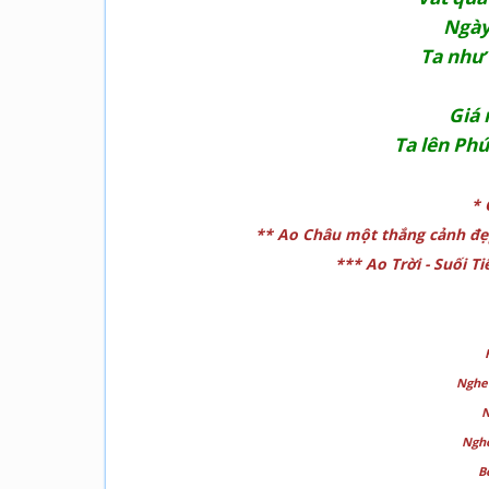
Ngày
Ta nh­ư
Giá 
Ta lên Phú
* 
** Ao Châu một thắng cảnh đẹp
*** Ao Trời - Suối T
Nghe 
N
Nghe
B