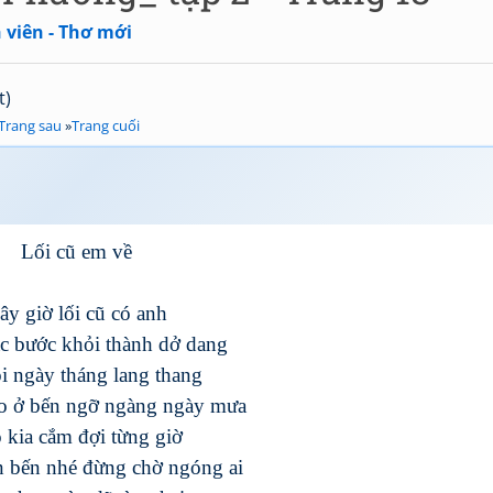
 viên - Thơ mới
t)
Trang sau
»
Trang cuối
Lối cũ em về
ây giờ lối cũ có anh
c bước khỏi thành dở dang
ồi ngày tháng lang thang
o ở bến ngỡ ngàng ngày mưa
 kia cắm đợi từng giờ
n bến nhé đừng chờ ngóng ai