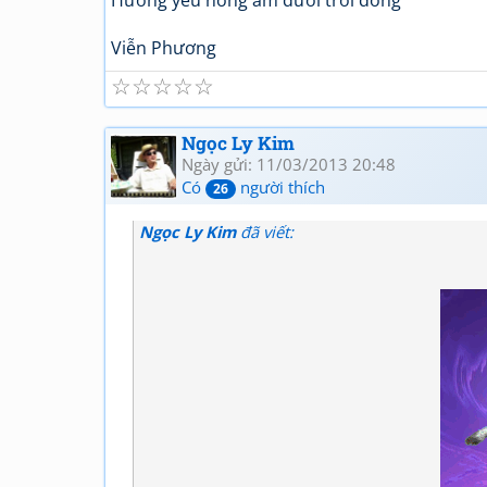
Hương yêu nồng ấm dưới trời đông
Viễn Phương
☆
☆
☆
☆
☆
Ngọc Ly Kim
Ngày gửi: 11/03/2013 20:48
Có
người thích
26
Ngọc Ly Kim
đã viết: