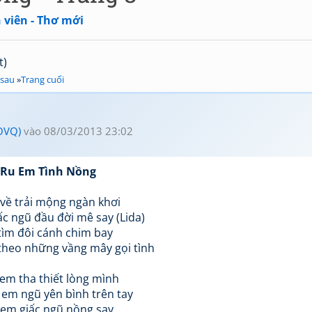
 viên - Thơ mới
t)
 sau
»
Trang cuối
OVQ)
vào 08/03/2013 23:02
Ru Em Tình Nồng
về trải mộng ngàn khơi
c ngũ đầu đời mê say (Lida)
tìm đôi cánh chim bay
theo những vầng mây gọi tình
em tha thiết lòng mình
 em ngũ yên bình trên tay
em giấc ngũ nồng say