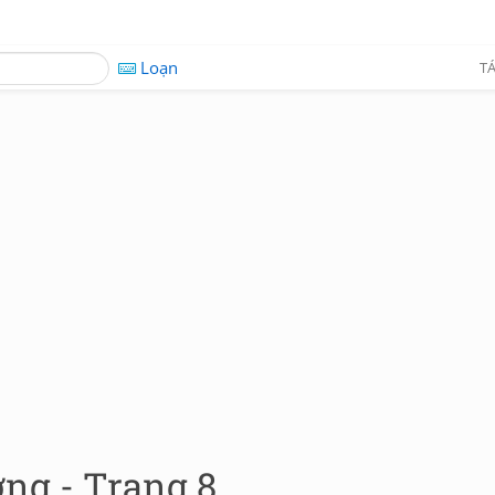
Loạn
TÁ
ng - Trang 8