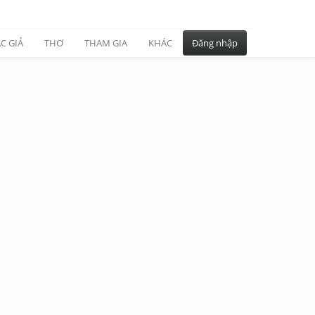
C GIẢ
THƠ
THAM GIA
KHÁC
Đăng nhập