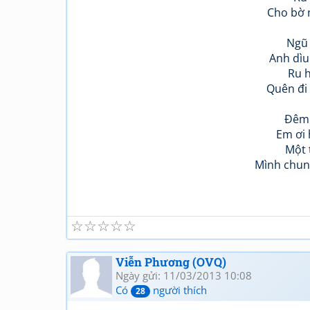
Cho bờ 
Ngũ đ
Anh dìu
Ru 
Quên đi 
Đêm 
Em ơi 
Một 
Mình chun
☆
☆
☆
☆
☆
Viễn Phương (OVQ)
Ngày gửi: 11/03/2013 10:08
Có
người thích
28