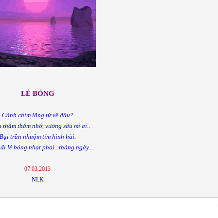
LẺ BÓNG
Cánh chim lãng tử về đâu?
 thăm thẳm nhớ, vương sầu mi ai..
Bụi trần nhuộm tím hình hài.
đi lẻ bóng nhạt phai...tháng ngày...
07.03.2013
NLK