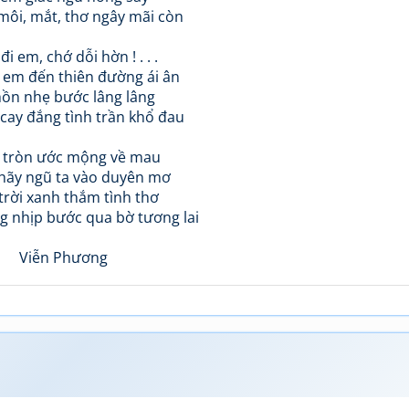
môi, mắt, thơ ngây mãi còn
i em, chớ dỗi hờn ! . . .
 em đến thiên đường ái ân
hồn nhẹ bước lâng lâng
cay đắng tình trần khổ đau
tròn ước mộng về mau
hãy ngũ ta vào duyên mơ
trời xanh thắm tình thơ
g nhịp bước qua bờ tương lai
Viễn Phương