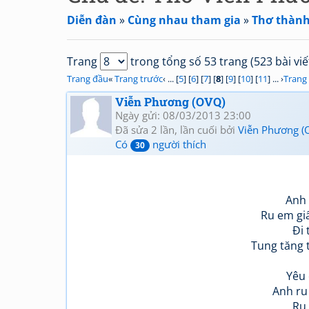
Diễn đàn
»
Cùng nhau tham gia
»
Thơ thành
Trang
trong tổng số 53 trang (523 bài viế
Trang đầu
«
Trang trước
‹ ... [
5
] [
6
] [
7
] [
8
] [
9
] [
10
] [
11
] ... ›
Trang
Viễn Phương (OVQ)
Ngày gửi: 08/03/2013 23:00
Đã sửa 2 lần, lần cuối bởi
Viễn Phương (
Có
người thích
30
Anh 
Ru em giấ
Đi 
Tung tăng 
Yêu 
Anh ru
Ru 