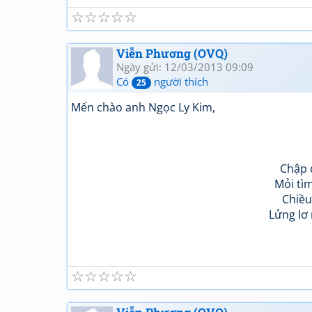
☆
☆
☆
☆
☆
Viễn Phương (OVQ)
Ngày gửi: 12/03/2013 09:09
Có
người thích
25
Mến chào anh Ngọc Ly Kim,
Chập 
Mỏi tìm
Chiều
Lửng lơ
☆
☆
☆
☆
☆