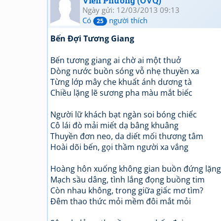
Viễn Phương (OVQ)
Ngày gửi: 12/03/2013 09:13
Có
người thích
25
Bến Đợi Tương Giang
Bến tương giang ai chờ ai một thuở
Dòng nước buồn sóng vỗ nhẹ thuyền xa
Từng lớp mây che khuất ánh dương tà
Chiều lặng lẽ sương pha màu mắt biếc
Người lữ khách bạt ngàn soi bóng chiếc
Cô lái đò mải miết dạ bâng khuâng
Thuyền đơn neo, da diết mối thương tâm
Hoài dõi bến, gọi thầm người xa vắng
Hoàng hôn xuống không gian buồn đứng lặng
Mạch sầu dâng, tình lắng đọng buồng tim
Còn nhau không, trong giữa giấc mơ tìm?
Đêm thao thức mỏi mềm đôi mắt mỏi