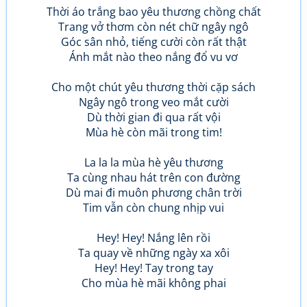
Thời áo trắng bao yêu thương chồng chất
Trang vở thơm còn nét chữ ngây ngô
Góc sân nhỏ, tiếng cười còn rất thật
Ánh mắt nào theo nắng đổ vu vơ
Cho một chút yêu thương thời cặp sách
Ngây ngô trong veo mắt cười
Dù thời gian đi qua rất vội
Mùa hè còn mãi trong tim!
La la la mùa hè yêu thương
Ta cùng nhau hát trên con đường
Dù mai đi muôn phương chân trời
Tim vẫn còn chung nhịp vui
Hey! Hey! Nắng lên rồi
Ta quay về những ngày xa xôi
Hey! Hey! Tay trong tay
Cho mùa hè mãi không phai