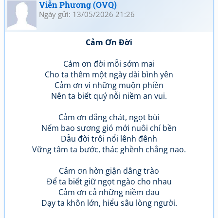
Viễn Phương (OVQ)
Ngày gửi: 13/05/2026 21:26
Cảm Ơn Đời
Cảm ơn đời mỗi sớm mai
Cho ta thêm một ngày dài bình yên
Cảm ơn vì những muộn phiền
Nên ta biết quý nỗi niềm an vui.
Cảm ơn đắng chát, ngọt bùi
Nếm bao sương gió mới nuôi chí bền
Dẫu đời trôi nổi lênh đênh
Vững tâm ta bước, thác ghềnh chẳng nao.
Cảm ơn hờn giận dâng trào
Để ta biết giữ ngọt ngào cho nhau
Cảm ơn cả những niềm đau
Dạy ta khôn lớn, hiểu sâu lòng người.