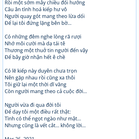
Rồi một sớm mây chiều đổi hướng
Câu ân tình hoá kiếp hư vô
Người quay gót mang theo lừa dối
Để lại tôi đứng lặng bên bờ…
Có những đêm nghe lòng rã rượi
Nhớ môi cười mà dạ tái tê
Thương một thuở tin người đến vậy
Để bây giờ nhận hết ê chề
Có lẽ kiếp này duyên chưa trọn
Nên gặp nhau rồi cũng xa thôi
Tôi giữ lại một thời dĩ vãng
Còn người mang theo cả cuộc đời…
Người vừa đi qua đời tôi
Để dạy tôi một điều rất thật:
Tình có thể ngọt ngào như mật…
Nhưng cũng là vết cắt… không lời…