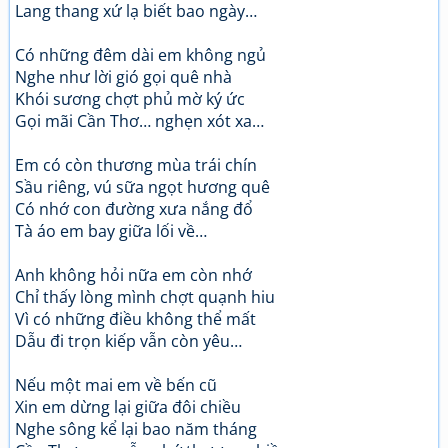
Lang thang xứ lạ biết bao ngày…
Có những đêm dài em không ngủ
Nghe như lời gió gọi quê nhà
Khói sương chợt phủ mờ ký ức
Gọi mãi Cần Thơ… nghẹn xót xa…
Em có còn thương mùa trái chín
Sầu riêng, vú sữa ngọt hương quê
Có nhớ con đường xưa nắng đổ
Tà áo em bay giữa lối về…
Anh không hỏi nữa em còn nhớ
Chỉ thấy lòng mình chợt quạnh hiu
Vì có những điều không thể mất
Dẫu đi trọn kiếp vẫn còn yêu…
Nếu một mai em về bến cũ
Xin em dừng lại giữa đôi chiều
Nghe sông kể lại bao năm tháng