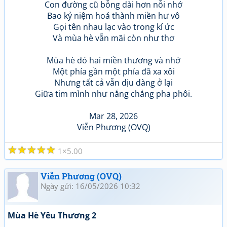
Con đường cũ bỗng dài hơn nỗi nhớ
Bao kỷ niệm hoá thành miền hư vô
Gọi tên nhau lạc vào trong kí ức
Và mùa hè vẫn mãi còn như thơ
Mùa hè đó hai miền thương và nhớ
Một phía gần một phía đã xa xôi
Nhưng tất cả vẫn dịu dàng ở lại
Giữa tim mình như nắng chẳng pha phôi.
Mar 28, 2026
Viễn Phương (OVQ)
☆
☆
☆
☆
☆
1
5.00
Viễn Phương (OVQ)
Ngày gửi: 16/05/2026 10:32
Mùa Hè Yêu Thương 2