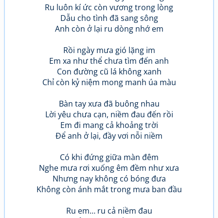
Ru luôn kí ức còn vương trong lòng
Dẫu cho tình đã sang sông
Anh còn ở lại ru dòng nhớ em
Rồi ngày mưa gió lặng im
Em xa như thể chưa tìm đến anh
Con đường cũ lá không xanh
Chỉ còn kỷ niệm mong manh úa màu
Bàn tay xưa đã buông nhau
Lời yêu chưa cạn, niềm đau đến rồi
Em đi mang cả khoảng trời
Để anh ở lại, đầy vơi nỗi niềm
Có khi đứng giữa màn đêm
Nghe mưa rơi xuống êm đềm như xưa
Nhưng nay không có bóng đưa
Không còn ánh mắt trong mưa ban đầu
Ru em… ru cả niềm đau