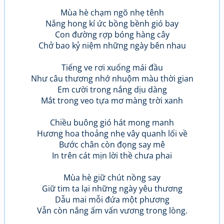
Mùa hè chạm ngõ nhẹ tênh
Nắng hong kí ức bồng bềnh gió bay
Con đường rợp bóng hàng cây
Chở bao kỷ niệm những ngày bên nhau
Tiếng ve rơi xuống mái đầu
Như câu thương nhớ nhuộm màu thời gian
Em cười trong nắng dịu dàng
Mắt trong veo tựa mơ màng trời xanh
Chiều buông gió hát mong manh
Hương hoa thoảng nhẹ vây quanh lối về
Bước chân còn đọng say mê
In trên cát mịn lời thề chưa phai
Mùa hè giữ chút nồng say
Giữ tim ta lại những ngày yêu thương
Dẫu mai mỗi đứa một phương
Vẫn còn nắng ấm vấn vương trong lòng.