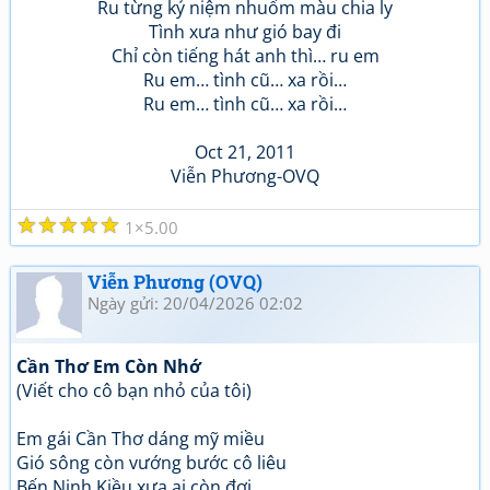
Ru từng kỷ niệm nhuốm màu chia ly
Tình xưa như gió bay đi
Chỉ còn tiếng hát anh thì… ru em
Ru em… tình cũ… xa rồi…
Ru em… tình cũ… xa rồi…
Oct 21, 2011
Viễn Phương-OVQ
☆
☆
☆
☆
☆
1
5.00
Viễn Phương (OVQ)
Ngày gửi: 20/04/2026 02:02
Cần Thơ Em Còn Nhớ
(Viết cho cô bạn nhỏ của tôi)
Em gái Cần Thơ dáng mỹ miều
Gió sông còn vướng bước cô liêu
Bến Ninh Kiều xưa ai còn đợi