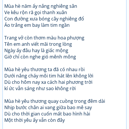
Mùa hè năm ấy nắng nghiêng sân
Ve kêu rộn rã gọi thanh xuân
Con đường xưa bóng cây nghiêng đổ
Áo trắng em bay làm tim ngần
Trang vở còn thơm màu hoa phượng
Tên em anh viết mãi trong lòng
Ngày ấy đâu hay là giấc mộng
Giờ chỉ còn nghe gió mênh mông
Mùa hè yêu thương ta đã có nhau rồi
Dưới nắng cháy môi tim hát lên không lời
Dù cho hôm nay xa cách hai phương trời
kí ức vẫn sáng như sao không rời
Mùa hè yêu thương quay cuồng trong đêm dài
Nhịp bước chân ai vang giữa bao mê say
Dù cho thời gian cuốn mất bao hình hài
Một thời yêu ấy vẫn còn đây