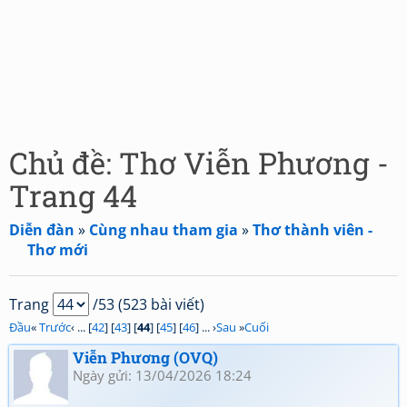
Chủ đề: Thơ Viễn Phương -
Trang 44
Diễn đàn
»
Cùng nhau tham gia
»
Thơ thành viên -
Thơ mới
Trang
/53 (523 bài viết)
Đầu
«
Trước
‹ ... [
42
] [
43
] [
44
] [
45
] [
46
] ... ›
Sau
»
Cuối
Viễn Phương (OVQ)
Ngày gửi: 13/04/2026 18:24