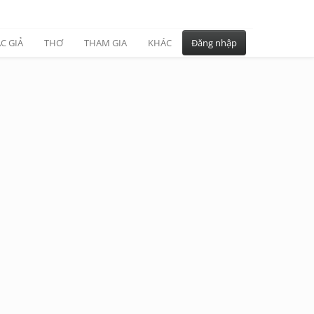
C GIẢ
THƠ
THAM GIA
KHÁC
Đăng nhập