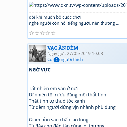
đôi khi muốn bỏ cuộc chơi
nghe người còn nói tiếng người, nên thương ...
☆
☆
☆
☆
☆
VẠC ĂN ĐÊM
Ngày gửi: 27/05/2019 10:03
Có
người thích
2
NGỜ VỰC
_________________________________________________
Tất nhiên em vẫn ở nơi
Dĩ nhiên tôi rượu đắng môi thất tình
Thất tình tự thuở tóc xanh
Từ đêm người đứng vịn nhành phù dung
Giam hồn sau chấn lao lung
Tù đày cho đến tận cùng lời thương