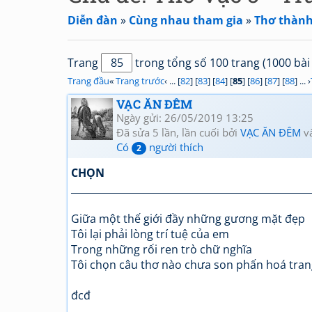
Diễn đàn
»
Cùng nhau tham gia
»
Thơ thành
Trang
trong tổng số 100 trang (1000 bài 
Trang đầu
«
Trang trước
‹ ... [
82
] [
83
] [
84
] [
85
] [
86
] [
87
] [
88
] ... ›
VẠC ĂN ĐÊM
Ngày gửi: 26/05/2019 13:25
Đã sửa 5 lần, lần cuối bởi
VẠC ĂN ĐÊM
v
Có
người thích
2
CHỌN
_________________________________________________
Giữa một thế giới đầy những gương mặt đẹp
Tôi lại phải lòng trí tuệ của em
Trong những rối ren trò chữ nghĩa
Tôi chọn câu thơ nào chưa son phấn hoá tran
đcđ