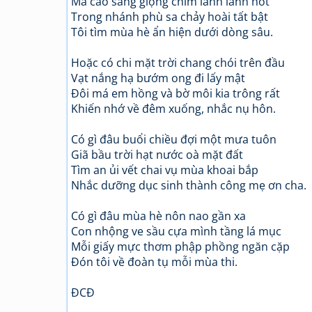
Mà cao sang giọng chim lanh lảnh hót
Trong nhánh phù sa chảy hoài tất bật
Tôi tìm mùa hè ẩn hiện dưới dòng sâu.
Hoặc có chi mặt trời chang chói trên đầu
Vạt nắng hạ bướm ong đi lấy mật
Đôi má em hồng và bờ môi kia trông rất
Khiến nhớ về đêm xuống, nhắc nụ hôn.
Có gì đâu buổi chiều đợi một mưa tuôn
Giã bầu trời hạt nước oà mặt đất
Tìm an ủi vết chai vụ mùa khoai bắp
Nhắc dưỡng dục sinh thành công mẹ ơn cha.
Có gì đâu mùa hè nôn nao gần xa
Con nhộng ve sầu cựa mình tầng lá mục
Mỗi giấy mực thơm phập phồng ngăn cặp
Đón tôi về đoàn tụ mỗi mùa thi.
ĐCĐ