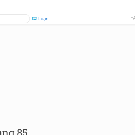
Loạn
TÁ
ang 85