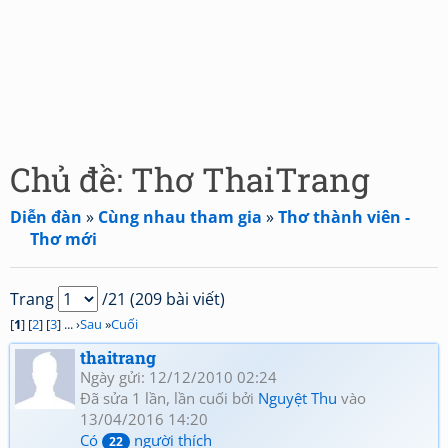
Chủ đề: Thơ ThaiTrang
Diễn đàn
»
Cùng nhau tham gia
»
Thơ thành viên -
Thơ mới
Trang
/21 (209 bài viết)
[
1
] [
2
] [
3
] ... ›
Sau
»
Cuối
thaitrang
Ngày gửi: 12/12/2010 02:24
Đã sửa 1 lần, lần cuối bởi
Nguyệt Thu
vào
13/04/2016 14:20
Có
người thích
22