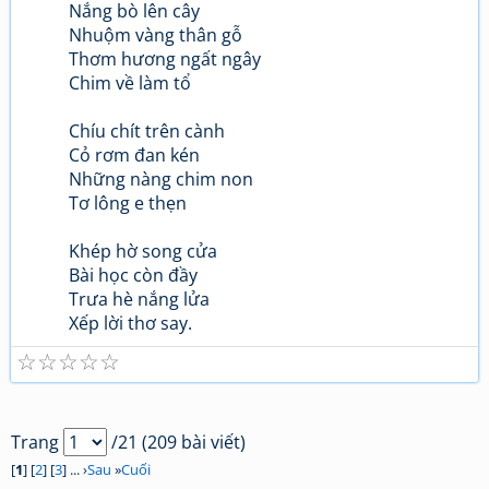
Nắng bò lên cây
Nhuộm vàng thân gỗ
Thơm hương ngất ngây
Chim về làm tổ
Chíu chít trên cành
Cỏ rơm đan kén
Những nàng chim non
Tơ lông e thẹn
Khép hờ song cửa
Bài học còn đầy
Trưa hè nắng lửa
Xếp lời thơ say.
☆
☆
☆
☆
☆
Trang
/21 (209 bài viết)
[
1
] [
2
] [
3
] ... ›
Sau
»
Cuối