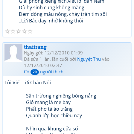
Giải phóng xiềng xích,viết lời dân Nam
Dù hy sinh cũng không màng
Đem dòng máu nóng, chảy tràn tim sôi
..Lời Bác dạy, nhớ không thôi
☆
☆
☆
☆
☆
thaitrang
Ngày gửi: 12/12/2010 01:09
Đã sửa 1 lần, lần cuối bởi
Nguyệt Thu
vào
12/12/2010 02:47
Có
người thích
20
Tôi Viết Lời Cháu Nội:
Sân trừong nghiêng bóng nắng
Gió mang lá me bay
Phất phơ tà áo trắng
Quanh lớp học chiều nay.
Nhìn qua khung cửa sổ