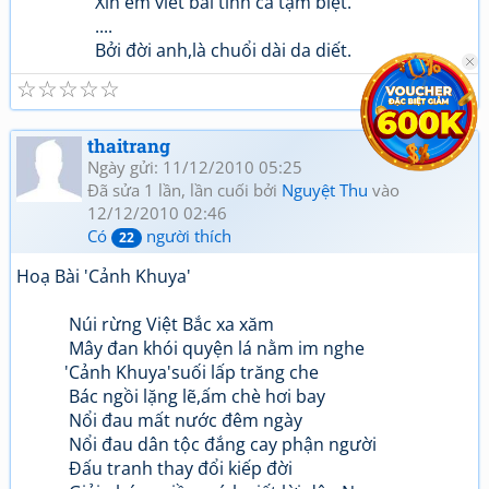
Xin em viết bài tình ca tạm biệt.
....
Bởi đời anh,là chuổi dài da diết.
☆
☆
☆
☆
☆
thaitrang
Ngày gửi: 11/12/2010 05:25
Đã sửa 1 lần, lần cuối bởi
Nguyệt Thu
vào
12/12/2010 02:46
Có
người thích
22
Hoạ Bài 'Cảnh Khuya'
Núi rừng Việt Bắc xa xăm
Mây đan khói quyện lá nằm im nghe
'Cảnh Khuya'suối lấp trăng che
Bác ngồi lặng lẽ,ấm chè hơi bay
Nổi đau mất nước đêm ngày
Nổi đau dân tộc đắng cay phận người
Đấu tranh thay đổi kiếp đời