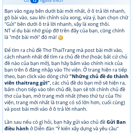
Có
người thích
12
Bạn vào ngay bên dưới bài mới nhất, ở ô trả lời nhanh,
gõ bài vào, sau khi chỉnh sửa xong, vừa ý, bạn chọn chữ
"Gửi" bên dưới ô trả lời nhanh, vậy là xong thôi.
NT ví dụ bài nhờ giúp đỡ trên đây của bạn, cũng chính
là "một bài mới" đó mà!
Để tìm ra chủ đề Thơ ThaiTrang mà post bài mới vào,
cách nhanh nhất để tìm ra chủ đề thơ (hoặc bất cứ chủ
đề nào của bạn mở), bạn hãy bấm vào chính nick của
bạn trên ô đăng nhập vào Thi viện. Ở trang hiện ra tiếp
theo, bạn click vào dòng chữ
"Những chủ đề do thành
viên thaitrang gửi"
, các chủ đề do bạn mở sẽ hiện ra,
bấm chọn tiếp vào tên chủ đề, bạn sẽ tới chính chủ đề
thơ của bạn, mở trang mới nhất (theo thứ tự của Thi
viện, trang mới nhất là trang có số lớn hơn, cuối cùng)
và post bài mới vào ở ô trả lời nhanh.
Lần sau nếu có gì hỏi, bạn hãy gửi vào chủ đề
Gửi Ban
điều hành
ở Diễn đàn "Ý kiến xây dựng và yêu cầu"