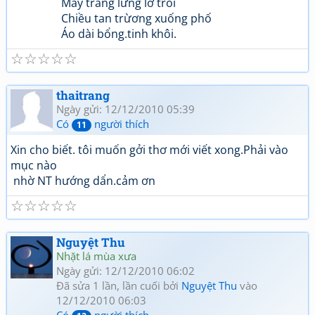
Mây trắng lửng lờ trôi
Chiều tan trừơng xuống phố
Áo dài bổng.tinh khôi.
☆
☆
☆
☆
☆
thaitrang
Ngày gửi: 12/12/2010 05:39
Có
người thích
11
Xin cho biết. tôi muốn gởi thơ mới viết xong.Phải vào
mục nào
nhờ NT hướng dẩn.cảm ơn
☆
☆
☆
☆
☆
Nguyệt Thu
Nhặt lá mùa xưa
Ngày gửi: 12/12/2010 06:02
Đã sửa 1 lần, lần cuối bởi
Nguyệt Thu
vào
12/12/2010 06:03