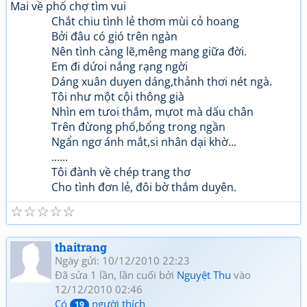
Mai về phố chợ tìm vui
Chắt chiu tình lẻ thơm mùi cỏ hoang
Bởi đâu có gió trên ngàn
Nên tình càng lẽ,mêng mang giữa đời.
Em đi dứoi nắng rạng ngời
Dáng xuân duyen dáng,thảnh thơi nét ngà.
Tôi như một cội thông già
Nhìn em tưoi thắm, mựot mà dấu chân
Trên đừong phố,bổng trong ngần
Ngẩn ngơ ánh mắt,si nhân dại khờ...
......
Tôi đành về chép trang thơ
Cho tình đơn lẻ, đôi bờ thắm duyên.
☆
☆
☆
☆
☆
thaitrang
Ngày gửi: 10/12/2010 22:23
Đã sửa 1 lần, lần cuối bởi
Nguyệt Thu
vào
12/12/2010 02:46
Có
người thích
19