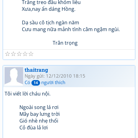
Trăng treo đầu khóm liễu
Xưa,nay ẩn dáng Hồng.
Dạ sầu cô tịch ngàn năm
Cưu mang nữa mảnh tình câm ngậm ngùi.
Trân trọng
☆
☆
☆
☆
☆
thaitrang
Ngày gửi: 12/12/2010 18:15
Có
người thích
14
Tôi viết lời cháu nội.
Ngoài song lá rơi
Mây bay lưng trời
Gió nhè nhẹ thổi
Cỏ đùa lả lơi