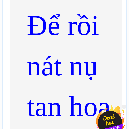
Để rồi
nát nụ
tan hoa