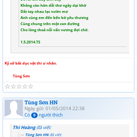
Không còn hờn dỗi thơ ngây dại khờ
Dắt tay nhau lạc vườn mơ
Anh cùng em đến bến bờ yêu thương
Cùng chung trên một con đường
Cho lòng thoả nỗi vấn vương đợi chờ.
1.5.2014.TS
Kỷ sở bất dục vật thi ư nhân.
Tùng Sơn
☆
☆
☆
☆
☆
Tùng Sơn HN
Ngày gửi: 01/05/2014 22:38
Có
người thích
9
Thi Hoàng
đã viết:
Tùng Sơn HN
đã viết: