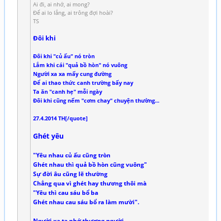
Ai đi, ai nhớ, ai mong?
Để ai lo lắng, ai trông đợi hoài?
TS
Đôi khi
Đôi khi "củ ấu" nó tròn
Lắm khi cái "quả bồ hòn" nó vuông
Người xa xa mấy cung đường
Để ai thao thức canh trường bấy nay
Ta ăn "canh hẹ" mỗi ngày
Đôi khi cũng nếm "cơm chay" chuyện thường...
27.4.2014 TH[/quote]
Ghét yêu
"Yêu nhau củ ấu cũng tròn
Ghét nhau thì quả bồ hòn cũng vuông"
Sự đời âu cũng lẽ thường
Chẳng qua vì ghét hay thương thôi mà
"Yêu thì cau sáu bổ ba
Ghét nhau cau sáu bổ ra làm mười".
Người xa ta nhớ thương người