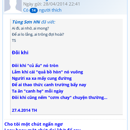
Ngày gửi: 28/04/2014 22:41
Có
người thích
14
Tùng Sơn HN
đã viết:
Ai đi, ai nhớ, ai mong?
Để ai lo lắng, ai trông đợi hoài?
TS
Đôi khi
Đôi khi "củ ấu" nó tròn
Lắm khi cái "quả bồ hòn" nó vuông
Người xa xa mấy cung đường
Để ai thao thức canh trường bấy nay
Ta ăn "canh hẹ" mỗi ngày
Đôi khi cũng nếm "cơm chay" chuyện thường...
27.4.2014 TH
Cho tôi một chút ngẩn ngơ