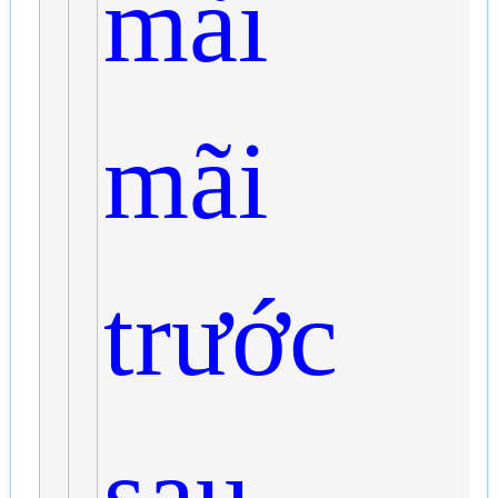
mãi
mãi
trước
sau