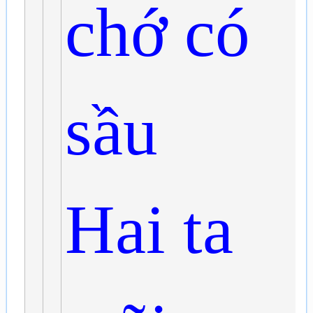
chớ có
sầu
Hai ta