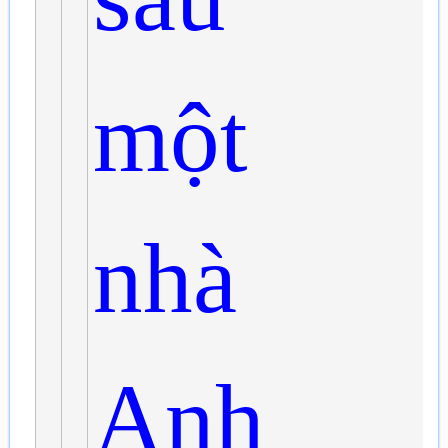
một
nhà
Anh