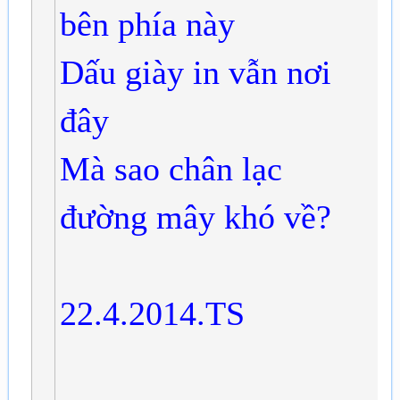
bên phía này
Dấu giày in vẫn nơi
đây
Mà sao chân lạc
đường mây khó về?
22.4.2014.TS