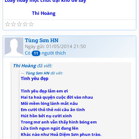
Loay hoay một chút dại khờ để say
Thi Hoàng
☆
☆
☆
☆
☆
Tùng Sơn HN
Ngày gửi: 01/05/2014 21:50
Có
người thích
11
Thi Hoàng
đã viết:
Tùng Sơn HN
đã viết:
Tình yêu đẹp
Tình yêu đẹp lắm em ơi
Hai ta hoà quyện cuộc đời vào nhau
Môi mềm lóng lánh mắt nâu
Em cười thỏ thẻ nói câu ân tình
Hút hồn bởi nụ cười xinh
Trong mơ anh vẫn thấy hình bóng em
Lửa tình ngun ngút đang lên
Khác nào như Hoả Diệm Sơn phun trào.