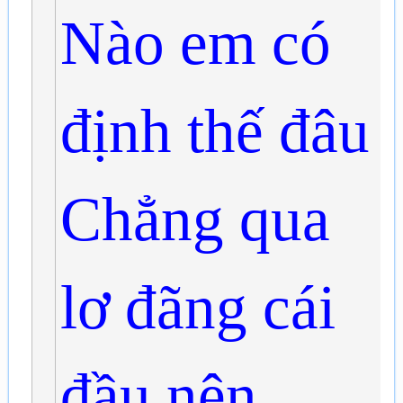
Nào em có
định thế đâu
Chẳng qua
lơ đãng cái
đầu nên