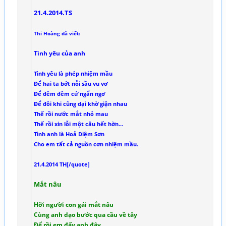
21.4.2014.TS
Thi Hoàng đã viết:
Tình yêu của anh
Tình yêu là phép nhiệm mầu
Để hai ta bớt nỗi sầu vu vơ
Để đêm đêm cứ ngẩn ngơ
Để đôi khi cũng dại khờ giận nhau
Thế rồi nước mắt nhỏ mau
Thế rồi xin lỗi một câu hết hờn...
Tình anh là Hoả Diệm Sơn
Cho em tất cả nguồn cơn nhiệm mầu.
21.4.2014 TH[/quote]
Mắt nâu
Hỡi người con gái mắt nâu
Cùng anh dạo bước qua cầu về tây
Để rồi em đấy anh đây