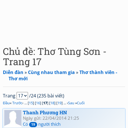
Chủ đề: Thơ Tùng Sơn -
Trang 17
Diễn đàn
»
Cùng nhau tham gia
»
Thơ thành viên -
Thơ mới
Trang
/24 (235 bài viết)
Đầu
«
Trước
‹ ... [
15
] [
16
] [
17
] [
18
] [
19
] ... ›
Sau
»
Cuối
Thanh Phương HN
Ngày gửi: 22/04/2014 21:25
Có
người thích
19