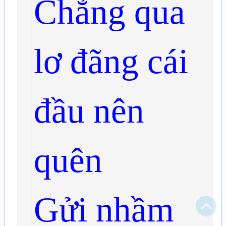
Chẳng qua
lơ đãng cái
đầu nên
quên
Bạn bị lạc trong Thi Viện vì có nội dung quá đồ sộ?
Chỉ dẫn làm quen
Gửi nhầm
Xem sau
Không hiện lại