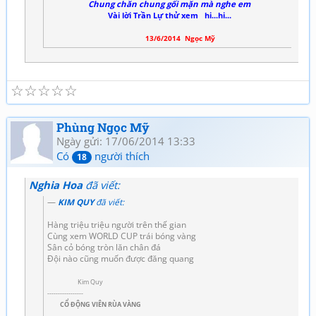
Chung chăn chung gối mặn mà nghe em
Vài lời Trần Lự thử xem hi...hi...
13/6/2014 Ngọc Mỹ
☆
☆
☆
☆
☆
Phùng Ngọc Mỹ
Ngày gửi: 17/06/2014 13:33
Có
người thích
18
Nghia Hoa
đã viết:
KIM QUY
đã viết:
Hàng triệu triệu người trên thế gian
Cùng xem WORLD CUP trái bóng vàng
Sân cỏ bóng tròn lăn chân đá
Đội nào cũng muốn được đăng quang
Kim Quy
-----------------
CỔ ĐỘNG VIÊN RÙA VÀNG