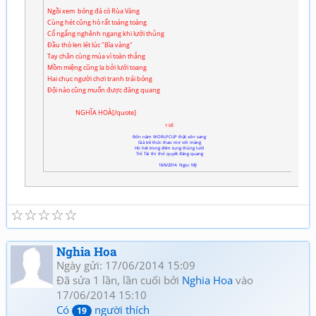
Ngồi xem bóng đá có Rùa Vàng
Cùng hét cũng hò rất toáng toàng
Cổ ngẩng nghênh ngang khi lưới thủng
Đầu thò len lét lúc "Bìa vàng"
Tay chân cùng múa vì toàn thắng
Mồm miệng cũng la bởi lưới toang
Hai chục người chơi tranh trái bóng
Đội nào cũng muốn được đăng quang
NGHĨA HOÀ[/quote]
Y ĐỀ
Bốn năm WORLPCUP thật xôn sang
Già trẻ thức thao mơ với màng
Hò hét trong đêm tung thủng lưới
Trổ Tài thi thố quyết đăng quang
16/6/2014. Ngọc Mỹ
☆
☆
☆
☆
☆
Nghia Hoa
Ngày gửi: 17/06/2014 15:09
Đã sửa 1 lần, lần cuối bởi
Nghia Hoa
vào
17/06/2014 15:10
Có
người thích
19