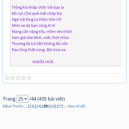
Trông kìa khắp chốn Vải bao la
Đỏ rực Chợ quê mắt chớp lòa
Ngó Vải lòng ta thầm hớn hở
Nhìn xe dạ bạn cũng A! A!
Mang cân nặng trĩu, mồm reo thích
Xem giá nhẹ tênh, mắt chợt nhòa
Thương lái trả tiền không đủ vốn
Đau lòng thất vọng, đợi mùa xa.
NGHĨA HOÀ
☆
☆
☆
☆
☆
Trang
/44 (435 bài viết)
Đầu
«
Trước
‹ ... [
23
] [
24
] [
25
] [
26
] [
27
] ... ›
Sau
»
Cuối