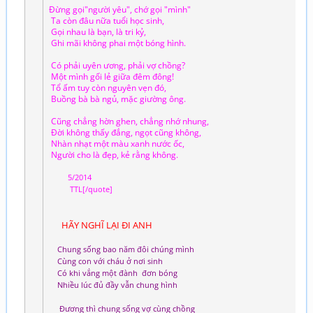
Đừng gọi"người yêu", chớ gọi "mình"
Ta còn đâu nữa tuổi học sinh,
Gọi nhau là bạn, là tri kỷ,
Ghi mãi không phai một bóng hình.
Có phải uyên ương, phải vợ chồng?
Một mình gối lẻ giữa đêm đông!
Tổ ấm tuy còn nguyên vẹn đó,
Buồng bà bà ngủ, mặc giường ông.
Cũng chẳng hờn ghen, chẳng nhớ nhung,
Đời không thấy đắng, ngọt cũng không,
Nhàn nhạt một màu xanh nước ốc,
Người cho là đẹp, kẻ rằng không.
5/2014
TTL[/quote]
HÃY NGHĨ LẠI ĐI ANH
Chung sống bao năm đôi chúng mình
Cùng con với cháu ở nơi sinh
Có khi vắng một đành đơn bóng
Nhiều lúc đủ đầy vẫn chung hình
Đương thì chung sống vợ cùng chồng