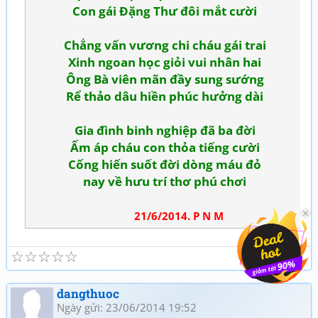
Con gái Đặng Thư đôi mắt cười
Chẳng vấn vương chi cháu gái trai
Xinh ngoan học giỏi vui nhân hai
Ông Bà viên mãn đầy sung sướng
Rể thảo dâu hiền phúc hưởng dài
Gia đình binh nghiệp đã ba đời
Ấm áp cháu con thỏa tiếng cười
Cống hiến suốt đời dòng máu đỏ
nay về hưu trí thơ phú chơi
21/6/2014. P N M
☆
☆
☆
☆
☆
dangthuoc
Ngày gửi: 23/06/2014 19:52