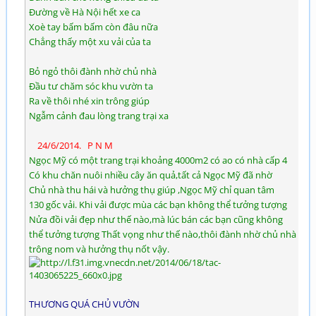
Đường về Hà Nội hết xe ca
Xoè tay bấm bấm còn đâu nữa
Chẳng thấy một xu vải của ta
Bỏ ngỏ thôi đành nhờ chủ nhà
Đầu tư chăm sóc khu vườn ta
Ra về thôi nhé xin trông giúp
Ngẫm cảnh đau lòng trang trại xa
24/6/2014. P N M
Ngọc Mỹ có một trang trại khoảng 4000m2 có ao có nhà cấp 4
Có khu chăn nuôi nhiều cây ăn quả,tất cả Ngọc Mỹ đã nhờ
Chủ nhà thu hái và hưởng thụ giúp ,Ngọc Mỹ chỉ quan tâm
130 gốc vải. Khi vải được mùa các bạn không thể tưởng tượng
Nửa đồi vải đẹp như thế nào,mà lúc bán các bạn cũng không
thể tưởng tượng Thất vọng như thế nào,thôi đành nhờ chủ nhà
trông nom và hưởng thụ nốt vậy.
THƯƠNG QUÁ CHỦ VƯỜN