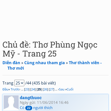
Chủ đề: Thơ Phùng Ngọc
Mỹ - Trang 25
Diễn đàn
»
Cùng nhau tham gia
»
Thơ thành viên -
Thơ mới
Trang
/44 (435 bài viết)
Đầu
«
Trước
‹ ... [
23
] [
24
] [
25
] [
26
] [
27
] ... ›
Sau
»
Cuối
dangthuoc
Ngày gửi: 11/06/2014 16:46
Có
người thích
22