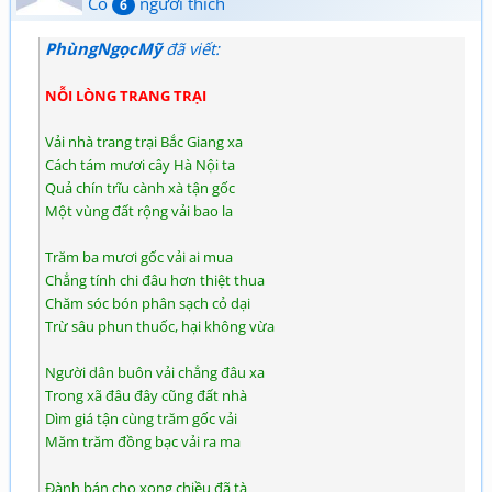
Có
người thích
6
PhùngNgọcMỹ
đã viết:
NỖI LÒNG TRANG TRẠI
Vải nhà trang trại Bắc Giang xa
Cách tám mươi cây Hà Nội ta
Quả chín trĩu cành xà tận gốc
Một vùng đất rộng vải bao la
Trăm ba mươi gốc vải ai mua
Chẳng tính chi đâu hơn thiệt thua
Chăm sóc bón phân sạch cỏ dại
Trừ sâu phun thuốc, hại không vừa
Người dân buôn vải chẳng đâu xa
Trong xã đâu đây cũng đất nhà
Dìm giá tận cùng trăm gốc vải
Măm trăm đồng bạc vải ra ma
Đành bán cho xong chiều đã tà