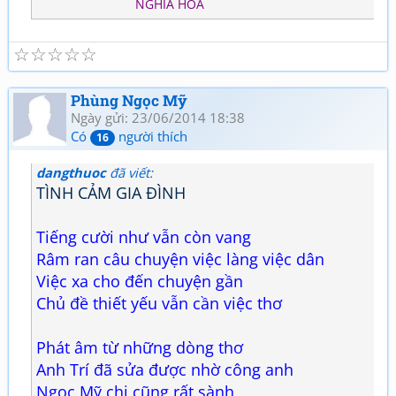
NGHĨA HOÀ
☆
☆
☆
☆
☆
Phùng Ngọc Mỹ
Ngày gửi: 23/06/2014 18:38
Có
người thích
16
dangthuoc
đã viết:
TÌNH CẢM GIA ĐÌNH
Tiếng cười như vẫn còn vang
Râm ran câu chuyện việc làng việc dân
Việc xa cho đến chuyện gần
Chủ đề thiết yếu vẫn cần việc thơ
Phát âm từ những dòng thơ
Anh Trí đã sửa được nhờ công anh
Ngọc Mỹ chị cũng rất sành