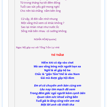
Từ trong tháng hạ tới đêm đông
Tuổi cao sức yếu giờ mong nghỉ
Cho nên bà chẳng nằm bên ông
Cứ vậy, lẽ đời vẫn nhớ nhung
Một vắng thử xem có khác không ?
Sao lại nhàn nhạt như nước ốc
Sống mãi bên nhau có sướng không.
NGHĨA HÒA[/quote]
Ngọc Mỹ góp vui với Tống Trần Lự nhé
THÌ THẦM
Hiếm khi có dịp vào chơi
Mà sao vắng bóng một người bạn xa
Nghĩ là sẽ gặp bộ ba
Chắc là "giận Tấm"thế là vào Nam
Giá mà được gặp hội đàm
Em ơi có chuyên anh bàn cùng em
Lâu nay tim mạch đã xem
Trong đêm giấc ngủ người kèm cạnh bên
Quan tâm sức khoẻ vững bền
Tuổi già lo lắng cũng nên em mà
Một lời anh rất thiết tha