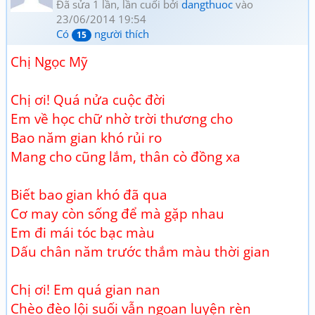
Đã sửa 1 lần, lần cuối bởi
dangthuoc
vào
23/06/2014 19:54
Có
người thích
15
Chị Ngọc Mỹ
Chị ơi! Quá nửa cuộc đời
Em về học chữ nhờ trời thương cho
Bao năm gian khó rủi ro
Mang cho cũng lắm, thân cò đồng xa
Biết bao gian khó đã qua
Cơ may còn sống để mà gặp nhau
Em đi mái tóc bạc màu
Dấu chân năm trước thắm màu thời gian
Chị ơi! Em quá gian nan
Chèo đèo lội suối vẫn ngoan luyện rèn