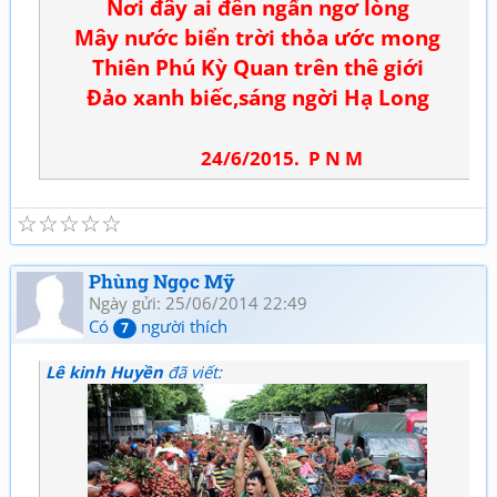
Nơi đây ai đến ngẩn ngơ lòng
Mây nước biển trời thỏa ước mong
Thiên Phú Kỳ Quan trên thê giới
Đảo xanh biếc,sáng ngời Hạ Long
24/6/2015. P N M
☆
☆
☆
☆
☆
Phùng Ngọc Mỹ
Ngày gửi: 25/06/2014 22:49
Có
người thích
7
Lê kinh Huyền
đã viết: