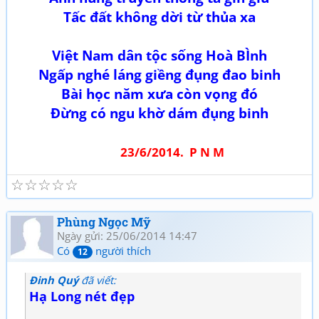
Tấc đất không dời từ thủa xa
Việt Nam dân tộc sống Hoà BÌnh
Ngấp nghé láng giềng đụng đao binh
Bài học năm xưa còn vọng đó
Đừng có ngu khờ dám đụng binh
23/6/2014. P N M
☆
☆
☆
☆
☆
Phùng Ngọc Mỹ
Ngày gửi: 25/06/2014 14:47
Có
người thích
12
Đinh Quý
đã viết:
Hạ Long nét đẹp