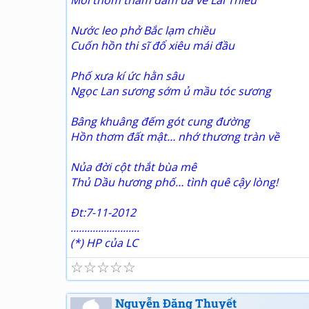
Môi thơm thấm đẫm ùa về Lái Thiêu
Nước leo phở Bắc lạm chiều
Cuốn hồn thi sĩ đổ xiêu mái đầu
Phố xưa kí ức hằn sâu
Ngọc Lan sương sớm ủ mầu tóc sương
Bâng khuâng đếm gót cung đường
Hồn thơm đất mật… nhớ thương tràn về
Nủa đời cột thắt bùa mê
Thủ Dầu hương phố… tình quê cậy lòng!
Đt:7-11-2012
.........................
(*) HP của LC
☆
☆
☆
☆
☆
Nguyễn Đăng Thuyết