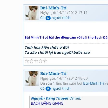
Bùi-Minh-Trí
Ngày gửi: 14/11/2012 17:11
Có
người thích
6
Bùi Minh Trí có bài thơ đồng cảm với bài thơ Bạch
Tinh hoa kiến thức ở đời
Ta xâu chuỗi lại trao người bước sau
☆
☆
☆
☆
☆
Bùi-Minh-Trí
Ngày gửi: 14/11/2012 18:00
Đã sửa 1 lần, lần cuối bởi
Bùi-Minh-Trí
và
Có
người thích
9
Nguyễn Đăng Thuyết
đã viết:
BẠCH ĐẰNG GIANG