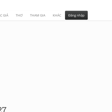
C GIẢ
THƠ
THAM GIA
KHÁC
Đăng nhập
27