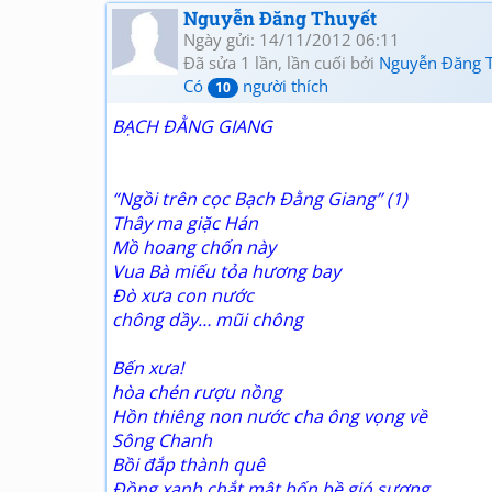
Nguyễn Đăng Thuyết
Ngày gửi: 14/11/2012 06:11
Đã sửa 1 lần, lần cuối bởi
Nguyễn Đăng 
Có
người thích
10
BẠCH ĐẰNG GIANG
“Ngồi trên cọc Bạch Đằng Giang” (1)
Thây ma giặc Hán
Mồ hoang chốn này
Vua Bà miếu tỏa hương bay
Đò xưa con nước
chông dầy… mũi chông
Bến xưa!
hòa chén rượu nồng
Hồn thiêng non nước cha ông vọng về
Sông Chanh
Bồi đắp thành quê
Đồng xanh chắt mật bốn bề gió sương