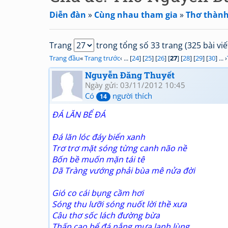
Diễn đàn
»
Cùng nhau tham gia
»
Thơ thành
Trang
trong tổng số 33 trang (325 bài viế
Trang đầu
«
Trang trước
‹ ... [
24
] [
25
] [
26
] [
27
] [
28
] [
29
] [
30
] ... ›
Nguyễn Đăng Thuyết
Ngày gửi: 03/11/2012 10:45
Có
người thích
14
ĐÁ LĂN BỂ ĐÁ
Đá lăn lóc đáy biển xanh
Trơ trơ mặt sóng từng canh não nề
Bốn bề muốn mặn tái tê
Dã Tràng vướng phải bùa mê nửa đời
Gió co cái bụng cầm hơi
Sóng thu lưỡi sóng nuốt lời thề xưa
Câu thơ sốc lách đường bừa
Thấp cao bể đá nắng mưa lạnh lùng