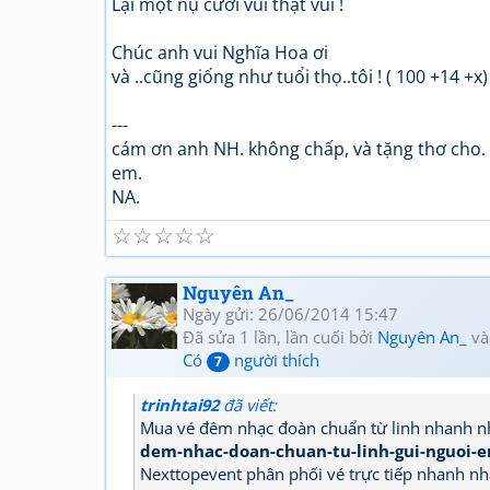
Lại một nụ cười vui thật vui !
Chúc anh vui Nghĩa Hoa ơi
và ..cũng giống như tuổi thọ..tôi ! ( 100 +14 +x)
---
cám ơn anh NH. không chấp, và tặng thơ cho.
em.
NA.
☆
☆
☆
☆
☆
Nguyên An_
Ngày gửi: 26/06/2014 15:47
Đã sửa 1 lần, lần cuối bởi
Nguyên An_
và
Có
người thích
7
trinhtai92
đã viết:
Mua vé đêm nhạc đoàn chuẩn từ linh nhanh 
dem-nhac-doan-chuan-tu-linh-gui-nguoi-e
Nexttopevent phân phối vé trực tiếp nhanh nh