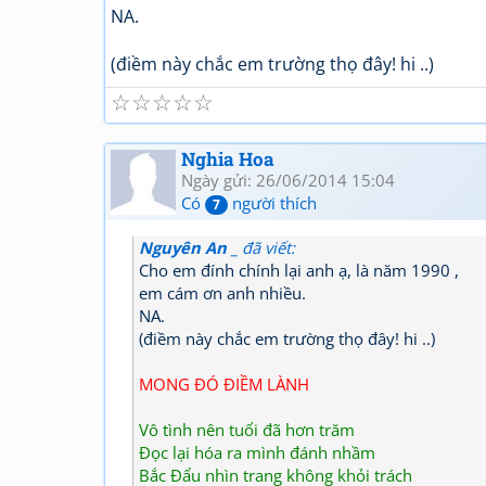
NA.
(điềm này chắc em trường thọ đây! hi ..)
☆
☆
☆
☆
☆
Nghia Hoa
Ngày gửi: 26/06/2014 15:04
Có
người thích
7
Nguyên An _
đã viết:
Cho em đính chính lại anh ạ, là năm 1990 ,
em cám ơn anh nhiều.
NA.
(điềm này chắc em trường thọ đây! hi ..)
MONG ĐÓ ĐIỀM LÀNH
Vô tình nên tuổi đã hơn trăm
Đọc lại hóa ra mình đánh nhầm
Bắc Đẩu nhìn trang không khỏi trách