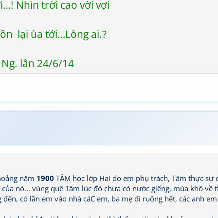
…! Nhìn trời cao vời vợi
ồn lại ùa tới…Lòng ai.?
Ng. lân 24/6/14
khoảng năm
1900
TÂM học lớp Hai do em phụ trách, Tâm thực sự 
n của nó... vùng quê Tâm lúc đó chưa có nước giếng, mùa khô về t
 đến, có lần em vào nhà cáC em, ba mẹ đi ruộng hết, các anh em