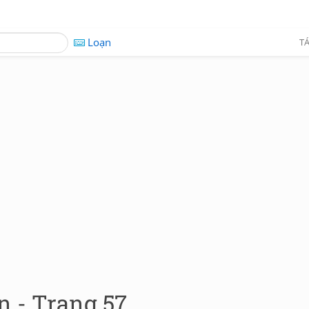
Loạn
TÁ
n - Trang 57