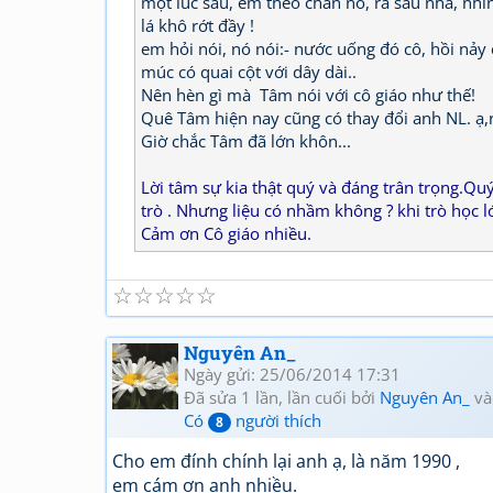
một lúc sau, em theo chân nó, ra sau nhà, nhìn 
lá khô rớt đầy !
em hỏi nói, nó nói:- nước uống đó cô, hồi nả
múc có quai cột với dây dài..
Nên hèn gì mà Tâm nói với cô giáo như thế!
Quê Tâm hiện nay cũng có thay đổi anh NL. ạ
Giờ chắc Tâm đã lớn khôn...
Lời tâm sự kia thật quý và đáng trân trọng.Quý
trò . Nhưng liệu có nhầm không ? khi trò học 
Cảm ơn Cô giáo nhiều.
☆
☆
☆
☆
☆
Nguyên An_
Ngày gửi: 25/06/2014 17:31
Đã sửa 1 lần, lần cuối bởi
Nguyên An_
và
Có
người thích
8
Cho em đính chính lại anh ạ, là năm 1990 ,
em cám ơn anh nhiều.