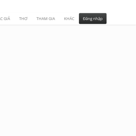
C GIẢ
THƠ
THAM GIA
KHÁC
Đăng nhập