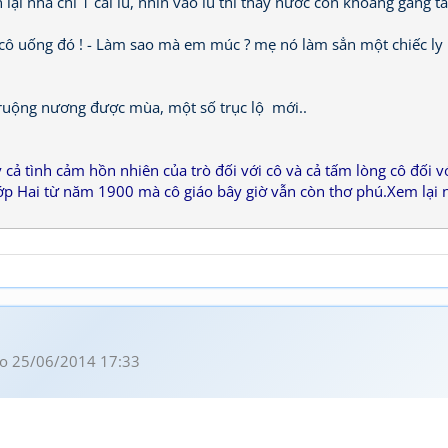
lại nhà chỉ 1 cái lu, nhìn vào lu thì thấy nước còn khoảng gang ta
y cô uống đó ! - Làm sao mà em múc ? mẹ nó làm sẳn một chiếc ly
,ruộng nương được mùa, một số trục lộ mới..
 cả tình cảm hồn nhiên của trò đối với cô và cả tấm lòng cô đối v
lớp Hai từ năm 1900 mà cô giáo bây giờ vẫn còn thơ phú.Xem lại 
o 25/06/2014 17:33