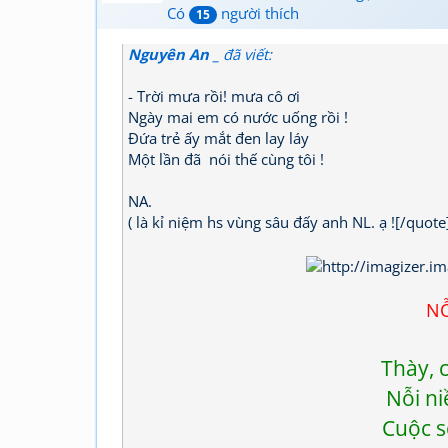
Có
người thích
15
Nguyên An _
đã viết:
- Trời mưa rồi! mưa cô ơi
Ngày mai em có nước uống rồi !
Đứa trẻ ấy mắt đen lay láy
Một lần đã nói thế cùng tôi !
NA.
( là kỉ niệm hs vùng sâu đấy anh NL. ạ ![/quote
NỖ
Thày, 
Nỗi ni
Cuộc s