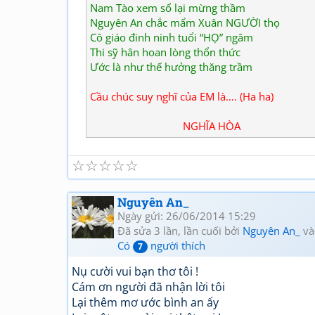
Nam Tào xem sổ lại mừng thầm
Nguyên An chắc mẩm Xuân NGƯỜI thọ
Cô giáo đinh ninh tuổi “HỌ” ngâm
Thi sỹ hân hoan lòng thổn thức
Ước là như thế hưởng thăng trầm
Cầu chúc suy nghĩ của EM là…. (Ha ha)
NGHĨA HÒA
☆
☆
☆
☆
☆
Nguyên An_
Ngày gửi: 26/06/2014 15:29
Đã sửa 3 lần, lần cuối bởi
Nguyên An_
và
Có
người thích
7
Nụ cười vui bạn thơ tôi !
Cám ơn người đã nhận lời tôi
Lại thêm mơ ước bình an ấy