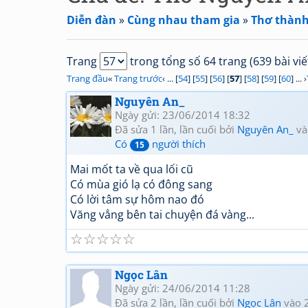
Diễn đàn
»
Cùng nhau tham gia
»
Thơ thành
Trang
trong tổng số 64 trang (639 bài viế
Trang đầu
«
Trang trước
‹ ... [
54
] [
55
] [
56
] [
57
] [
58
] [
59
] [
60
] ... ›
Nguyên An_
Ngày gửi: 23/06/2014 18:32
Đã sửa 1 lần, lần cuối bởi
Nguyên An_
và
Có
người thích
15
Mai mốt ta về qua lối cũ
Có mùa gió lạ có đông sang
Có lời tâm sự hôm nao đó
Văng vẳng bên tai chuyện đá vàng...
☆
☆
☆
☆
☆
Ngọc Lân
Ngày gửi: 24/06/2014 11:28
Đã sửa 2 lần, lần cuối bởi
Ngọc Lân
vào 