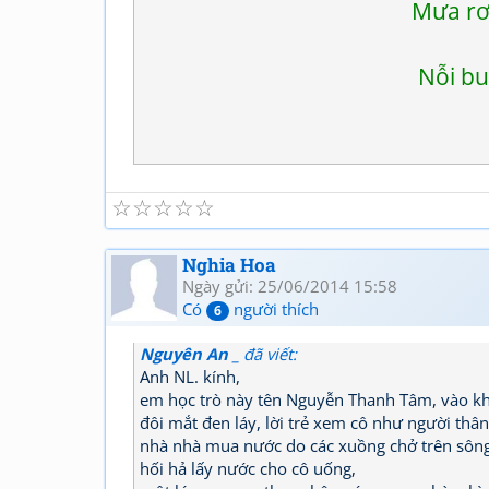
Mưa rơi
Nỗi bu
☆
☆
☆
☆
☆
Nghia Hoa
Ngày gửi: 25/06/2014 15:58
Có
người thích
6
Nguyên An _
đã viết:
Anh NL. kính,
em học trò này tên Nguyễn Thanh Tâm, vào 
đôi mắt đen láy, lời trẻ xem cô như người thâ
nhà nhà mua nước do các xuồng chở trên sông
hối hả lấy nước cho cô uống,