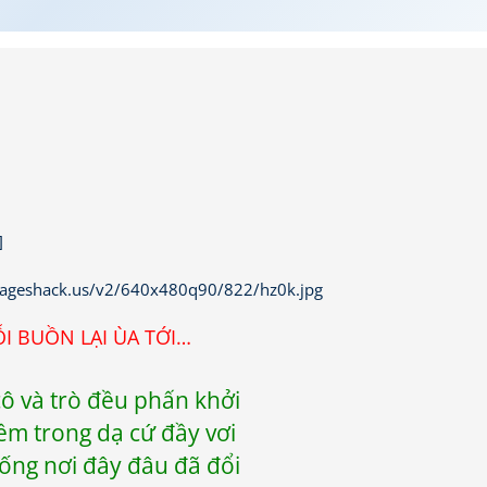
]
I BUỒN LẠI ÙA TỚI…
cô và trò đều phấn khởi
ềm trong dạ cứ đầy vơi
ống nơi đây đâu đã đổi