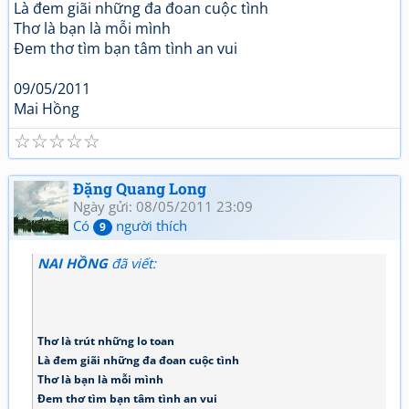
Là đem giãi những đa đoan cuộc tình
Thơ là bạn là mỗi mình
Đem thơ tìm bạn tâm tình an vui
09/05/2011
Mai Hồng
☆
☆
☆
☆
☆
Đặng Quang Long
Ngày gửi: 08/05/2011 23:09
Có
người thích
9
NAI HỒNG
đã viết:
Thơ là trút những lo toan
Là đem giãi những đa đoan cuộc tình
Thơ là bạn là mỗi mình
Đem thơ tìm bạn tâm tình an vui