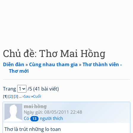
Chủ đề: Thơ Mai Hồng
Diễn đàn
»
Cùng nhau tham gia
»
Thơ thành viên -
Thơ mới
Trang
/5 (41 bài viết)
[
1
] [
2
] [
3
] ... ›
Sau
»
Cuối
mai hồng
Ngày gửi: 08/05/2011 22:48
Có
người thích
13
Thơ là trút những lo toan