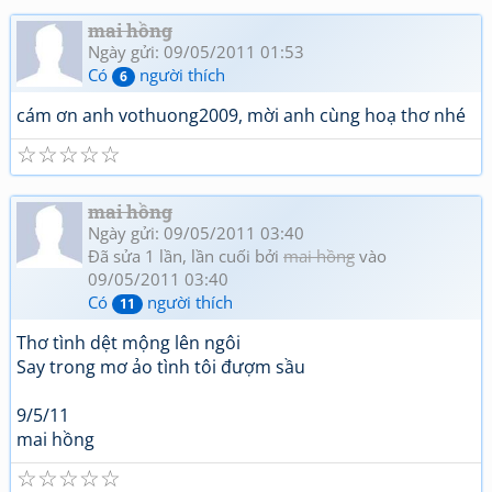
UID=1nPi_YLwNjj6jqJJ5OtTPg"><font color="red"><b>Thơ
mai hồng
Đặng Vô Thường Thơ mới - tập 1</b></font></a></td></tr>
Ngày gửi: 09/05/2011 01:53
</tbody></table>
Có
người thích
6
cám ơn anh vothuong2009, mời anh cùng hoạ thơ nhé
☆
☆
☆
☆
☆
mai hồng
Ngày gửi: 09/05/2011 03:40
Đã sửa 1 lần, lần cuối bởi
mai hồng
vào
09/05/2011 03:40
Có
người thích
11
Thơ tình dệt mộng lên ngôi
Say trong mơ ảo tình tôi đượm sầu
9/5/11
mai hồng
☆
☆
☆
☆
☆