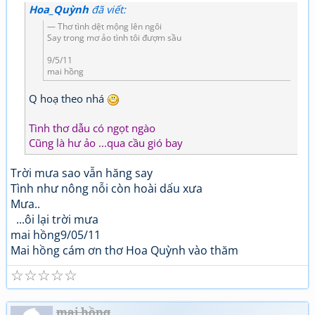
Hoa_Quỳnh
đã viết:
Thơ tình dệt mộng lên ngôi
Say trong mơ ảo tình tôi đượm sầu
9/5/11
mai hồng
Q hoạ theo nhá
Tình thơ dẫu có ngọt ngào
Cũng là hư ảo ...qua cầu gió bay
Trời mưa sao vẫn hăng say
Tình như nông nỗi còn hoài dấu xưa
Mưa..
...ôi lại trời mưa
mai hồng9/05/11
Mai hồng cám ơn thơ Hoa Quỳnh vào thăm
☆
☆
☆
☆
☆
mai hồng