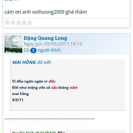
cám ơn anh vothuong2009 ghé thăm
☆
☆
☆
☆
☆
Đặng Quang Long
Ngày gửi: 09/05/2011 19:19
Có
người thích
5
MAI HỒNG
đã viết:
Vì đâu ngớn ngán vì
đâu
Đời như mộng ước cô
sầu
tháng
năm
mai hồng
9/5/11
-------------------------------------------------------------