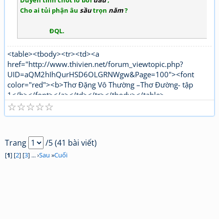
Duyên tình chót lỡ bởi
đâu
,
Cho ai tủi phận âu
sầu
trọn
năm
?
ĐQL.
<table><tbody><tr><td><a
href="http://www.thivien.net/forum_viewtopic.php?
UID=aQM2hIhQurHSD6OLGRNWgw&Page=100"><font
color="red"><b>Thơ Đặng Vô Thường –Thơ Đường- tập
1</b></font></a></td></tr></tbody></table>
☆
☆
☆
☆
☆
<table><tbody><tr><td><a
href="http://www.thivien.net/forum_viewtopic.php?
UID=1nPi_YLwNjj6jqJJ5OtTPg"><font color="red"><b>Thơ
Đặng Vô Thường Thơ mới - tập 1</b></font></a></td></tr>
Trang
/5 (41 bài viết)
</tbody></table>
[
1
] [
2
] [
3
] ... ›
Sau
»
Cuối