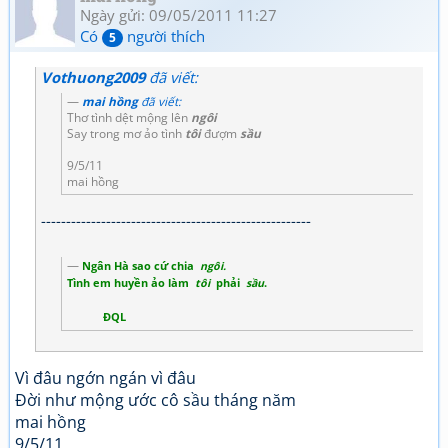
Ngày gửi: 09/05/2011 11:27
Có
người thích
5
Vothuong2009
đã viết:
mai hồng
đã viết:
Thơ tình dệt mộng lên
ngôi
Say trong mơ ảo tình
tôi
đượm
sầu
9/5/11
mai hồng
------------------------------------------------------
Ngân Hà sao cứ chia
ngôi.
Tình em huyền ảo làm
tôi
phải
sầu
.
ĐQL
Vì đâu ngớn ngán vì đâu
Đời như mộng ước cô sầu tháng năm
mai hồng
9/5/11