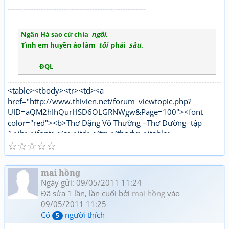
------------------------------------------------------
Ngân Hà sao cứ chia
ngôi.
Tình em huyền ảo làm
tôi
phải
sầu
.
ĐQL
<table><tbody><tr><td><a
href="http://www.thivien.net/forum_viewtopic.php?
UID=aQM2hIhQurHSD6OLGRNWgw&Page=100"><font
color="red"><b>Thơ Đặng Vô Thường –Thơ Đường- tập
1</b></font></a></td></tr></tbody></table>
☆
☆
☆
☆
☆
<table><tbody><tr><td><a
href="http://www.thivien.net/forum_viewtopic.php?
UID=1nPi_YLwNjj6jqJJ5OtTPg"><font color="red"><b>Thơ
mai hồng
Đặng Vô Thường Thơ mới - tập 1</b></font></a></td></tr>
Ngày gửi: 09/05/2011 11:24
</tbody></table>
Đã sửa 1 lần, lần cuối bởi
mai hồng
vào
09/05/2011 11:25
Có
người thích
5