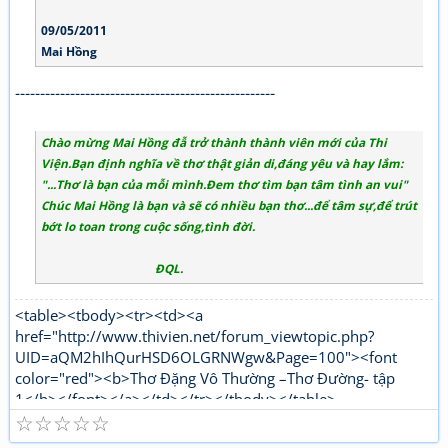
09/05/2011
Mai Hồng
----------------------------------------------------
Chào mừng Mai Hồng đẫ trở thành thành viên mới của Thi
Viện.Bạn định nghĩa về thơ thật giản di,đáng yêu và hay lắm:
"...Thơ là bạn của mỗi mình.Đem thơ tìm bạn tâm tình an vui"
Chúc Mai Hồng là bạn và sẽ có nhiều bạn thơ...để tâm sự,để trút
bớt lo toan trong cuộc sống,tình đời.
ĐQL.
<table><tbody><tr><td><a
href="http://www.thivien.net/forum_viewtopic.php?
UID=aQM2hIhQurHSD6OLGRNWgw&Page=100"><font
color="red"><b>Thơ Đặng Vô Thường –Thơ Đường- tập
1</b></font></a></td></tr></tbody></table>
☆
☆
☆
☆
☆
<table><tbody><tr><td><a
href="http://www.thivien.net/forum_viewtopic.php?