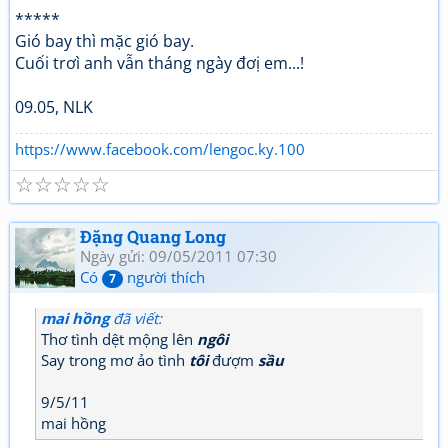
*****
Gió bay thì mặc gió bay.
Cuối trơì anh vẫn tháng ngày đơị em...!
09.05, NLK
https://www.facebook.com/lengoc.ky.100
☆
☆
☆
☆
☆
Đặng Quang Long
Ngày gửi: 09/05/2011 07:30
Có
người thích
7
mai hồng
đã viết:
Thơ tình dệt mộng lên
ngôi
Say trong mơ ảo tình
tôi
đượm
sầu
9/5/11
mai hồng