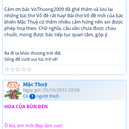
Cám ơn bác VoThuong2009 đã ghé thăm và lưu lại
những bài thơ Vô đề rất hay! Bài thơ Vô đề mới của bác
khiến Mặc Thuỷ có thêm nhiều cảm hứng nên xin được
phép hoạ theo. Chữ nghĩa, câu vần chưa được chau
chuốt, mong được bác tiếp tục quan tâm, góp ý.
Ra đi ta khóc thương trời đất
Sống để cười vui lúc trở về!
☆
☆
☆
☆
☆
Mặc Thuỷ
Ngày gửi: 05/10/2012 20:56
Có
người thích
7
HOA CỦA BÙN ĐEN
Ô kìa, em mới đẹp làm sao!