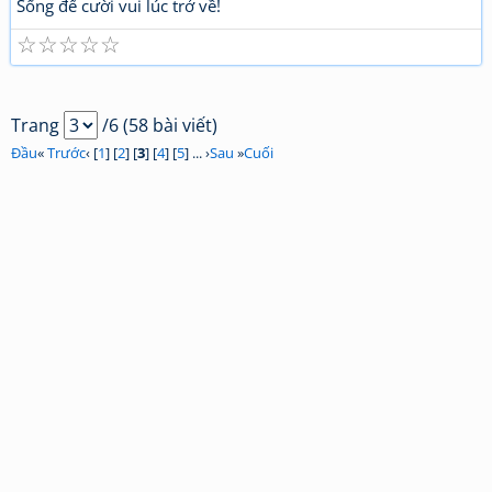
Sống để cười vui lúc trở về!
☆
☆
☆
☆
☆
Trang
/6 (58 bài viết)
Đầu
«
Trước
‹ [
1
] [
2
] [
3
] [
4
] [
5
] ... ›
Sau
»
Cuối