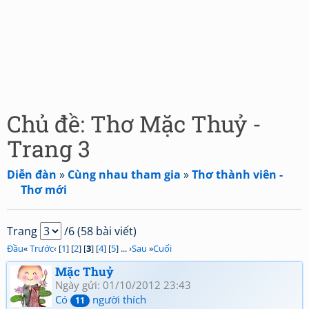
Chủ đề: Thơ Mặc Thuỷ -
Trang 3
Diễn đàn
»
Cùng nhau tham gia
»
Thơ thành viên -
Thơ mới
Trang
/6 (58 bài viết)
Đầu
«
Trước
‹ [
1
] [
2
] [
3
] [
4
] [
5
] ... ›
Sau
»
Cuối
Mặc Thuỷ
Ngày gửi: 01/10/2012 23:43
Có
người thích
11