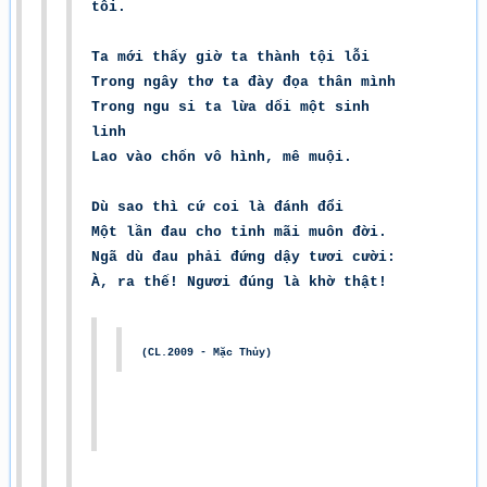
tối.
Ta mới thấy giờ ta thành tội lỗi
Trong ngây thơ ta đày đọa thân mình
Trong ngu si ta lừa dối một sinh
linh
Lao vào chốn vô hình, mê muội.
Dù sao thì cứ coi là đánh đổi
Một lần đau cho tỉnh mãi muôn đời.
Ngã dù đau phải đứng dậy tươi cười:
À, ra thế! Ngươi đúng là khờ thật!
(CL.2009 - Mặc Thủy)