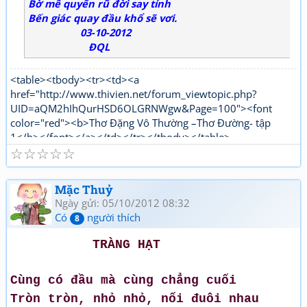
Bờ mê quyến rũ đời say tỉnh
Bến giác quay đầu khổ sẽ vơi.
03-10-2012
ĐQL
<table><tbody><tr><td><a
href="http://www.thivien.net/forum_viewtopic.php?
UID=aQM2hIhQurHSD6OLGRNWgw&Page=100"><font
color="red"><b>Thơ Đặng Vô Thường –Thơ Đường- tập
1</b></font></a></td></tr></tbody></table>
☆
☆
☆
☆
☆
<table><tbody><tr><td><a
href="http://www.thivien.net/forum_viewtopic.php?
UID=1nPi_YLwNjj6jqJJ5OtTPg"><font color="red"><b>Thơ
Mặc Thuỷ
Đặng Vô Thường Thơ mới - tập 1</b></font></a></td></tr>
Ngày gửi: 05/10/2012 08:32
</tbody></table>
Có
người thích
8
TRÀNG HẠT
Cùng có đầu mà cùng chẳng cuối
Tròn tròn, nhỏ nhỏ, nối đuôi nhau