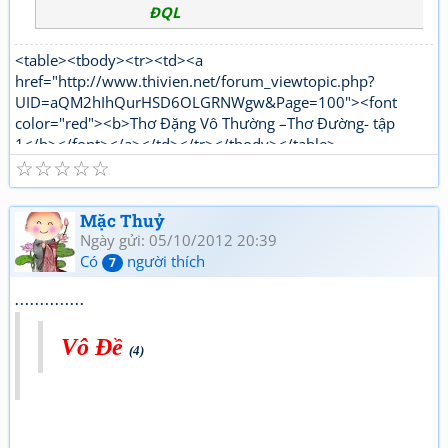
ĐQL
<table><tbody><tr><td><a
href="http://www.thivien.net/forum_viewtopic.php?
UID=aQM2hIhQurHSD6OLGRNWgw&Page=100"><font
color="red"><b>Thơ Đặng Vô Thường –Thơ Đường- tập
1</b></font></a></td></tr></tbody></table>
☆
☆
☆
☆
☆
<table><tbody><tr><td><a
href="http://www.thivien.net/forum_viewtopic.php?
UID=1nPi_YLwNjj6jqJJ5OtTPg"><font color="red"><b>Thơ
Mặc Thuỷ
Đặng Vô Thường Thơ mới - tập 1</b></font></a></td></tr>
Ngày gửi: 05/10/2012 20:39
</tbody></table>
Có
người thích
7
..............
Vô Đề
(4)