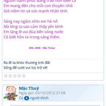
Nguồn hạnh phúc dâng trào hơn biển cả
Em mang đến cho mỗi con thuyền nhỏ
Gió niềm tin và sức mạnh nhân tình.
Sáng nay ngắm nhìn em hé nở
Mà lòng ta sao cảm thấy yên bình
Em lặng lẽ vui đùa bên sóng nước
Có biết hồn ta trong sáng thêm.
(HN. 2006 - Mặc Thủy)
Ra đi ta khóc thương trời đất
Sống để cười vui lúc trở về!
☆
☆
☆
☆
☆
Mặc Thuỷ
Ngày gửi: 05/10/2012 21:08
Có
người thích
6