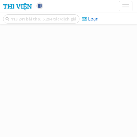
THI VIỆN
Toggl
naviga
Loạn