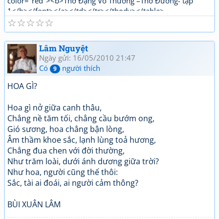
color="red"><b>Thơ Đặng Vô Thường –Thơ Đường- tập
1</b></font></a></td></tr></tbody></table>
☆
☆
☆
☆
☆
<table><tbody><tr><td><a
href="http://www.thivien.net/forum_viewtopic.php?
UID=1nPi_YLwNjj6jqJJ5OtTPg"><font color="red"><b>Thơ
Lâm Nguyệt
Đặng Vô Thường Thơ mới - tập 1</b></font></a></td></tr>
Ngày gửi: 16/05/2010 21:47
</tbody></table>
Có
người thích
9
HOA GÌ?
Hoa gì nở giữa canh thâu,
Chẳng nề tăm tối, chẳng cầu bướm ong,
Gió sương, hoa chẳng bận lòng,
Âm thầm khoe sắc, lạnh lùng toả hương,
Chẳng đua chen với đời thường,
Như trăm loài, dưới ánh dương giữa trời?
Như hoa, người cũng thế thôi:
Sắc, tài ai đoái, ai người cảm thông?
BÙI XUÂN LÂM