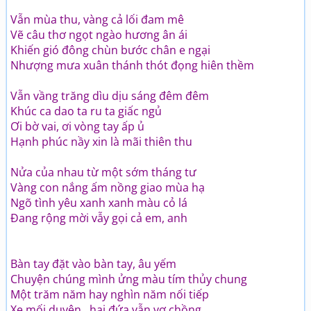
Vẫn mùa thu, vàng cả lối đam mê
Vẽ câu thơ ngọt ngào hương ân ái
Khiến gió đông chùn bước chân e ngại
Nhượng mưa xuân thánh thót đọng hiên thềm
Vẫn vầng trăng dìu dịu sáng đêm đêm
Khúc ca dao ta ru ta giấc ngủ
Ơi bờ vai, ơi vòng tay ấp ủ
Hạnh phúc nầy xin là mãi thiên thu
Nửa của nhau từ một sớm tháng tư
Vàng con nắng ấm nồng giao mùa hạ
Ngõ tình yêu xanh xanh màu cỏ lá
Đang rộng mời vẫy gọi cả em, anh
Bàn tay đặt vào bàn tay, âu yếm
Chuyện chúng mình ửng màu tím thủy chung
Một trăm năm hay nghìn năm nối tiếp
Xe mối duyên , hai đứa vẫn vợ chồng