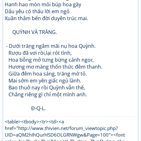
Hanh hao mòn mỏi búp hoa gầy
Dấu yêu có thấu lời em ngỏ
Xuân thắm bến đời duyên trúc mai.
QUỲNH VÀ TRĂNG.
- Dưới trăng ngắm mãi nụ hoa Quỳnh.
Rượu đã vơi rồi,lại rót tình,
Hoa bỗng mở tưng bừng cánh ngọc.
Hương mơ màng thổn thức đêm thanh.
Giữa đêm hoa sáng, trăng mờ tỏ.
Mai sớm em yên giấc ngủ lành.
Bao thuở nay rồi Quỳnh vẫn thế,
Chẳng riêng gì chỉ một mình anh.
Đ-Q-L.
<table><tbody><tr><td><a
href="http://www.thivien.net/forum_viewtopic.php?
UID=aQM2hIhQurHSD6OLGRNWgw&Page=100"><font