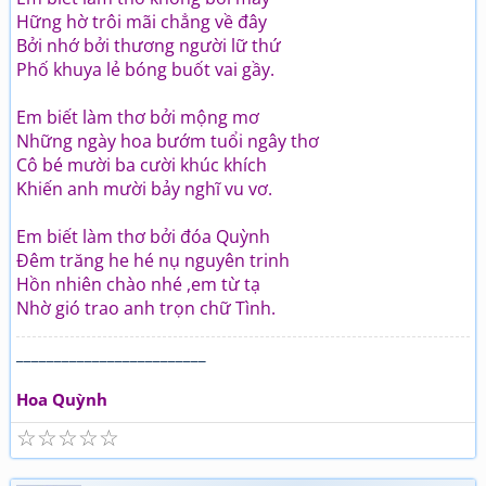
Hững hờ trôi mãi chẳng về đây
Bởi nhớ bởi thương người lữ thứ
Phố khuya lẻ bóng buốt vai gầy.
Em biết làm thơ bởi mộng mơ
Những ngày hoa bướm tuổi ngây thơ
Cô bé mười ba cười khúc khích
Khiến anh mười bảy nghĩ vu vơ.
Em biết làm thơ bởi đóa Quỳnh
Đêm trăng he hé nụ nguyên trinh
Hồn nhiên chào nhé ,em từ tạ
Nhờ gió trao anh trọn chữ Tình.
_________________________
Hoa Quỳnh
☆
☆
☆
☆
☆