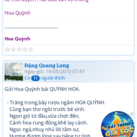
Hoa Quỳnh
_________________________
Hoa Quỳnh
☆
☆
☆
☆
☆
Đặng Quang Long
Ngày gửi: 14/05/2010 07:47
Có
người thích
11
Gửi Hoa Quỳnh bài QUỲNH HOA.
- Trăng trong,bầy rượu ngắm HOA QUỲNH.
Cùng bạn thơ ngồi trước bé xinh.
Ngọn gió từ đâu,vừa chợt đến,
Cánh hoa rung động,khẽ lay cành.
Ngọc ngà,nhuỵ nhủ lời tâm sự,
Hương đượm,lòng say tiếng tự tình,