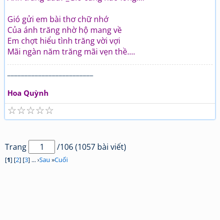
Gió gửi em bài thơ chữ nhớ
Của ánh trăng nhờ hộ mang về
Em chợt hiểu tình trăng vời vợi
Mãi ngàn năm trăng mãi vẹn thề....
_________________________
Hoa Quỳnh
☆
☆
☆
☆
☆
Trang
/106 (1057 bài viết)
[
1
] [
2
] [
3
] ... ›
Sau
»
Cuối