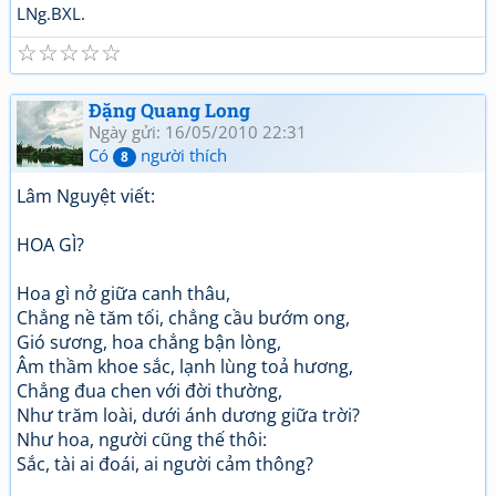
LNg.BXL.
☆
☆
☆
☆
☆
Đặng Quang Long
Ngày gửi: 16/05/2010 22:31
Có
người thích
8
Lâm Nguyệt viết:
HOA GÌ?
Hoa gì nở giữa canh thâu,
Chẳng nề tăm tối, chẳng cầu bướm ong,
Gió sương, hoa chẳng bận lòng,
Âm thầm khoe sắc, lạnh lùng toả hương,
Chẳng đua chen với đời thường,
Như trăm loài, dưới ánh dương giữa trời?
Như hoa, người cũng thế thôi:
Sắc, tài ai đoái, ai người cảm thông?