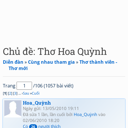
Chủ đề: Thơ Hoa Quỳnh
Diễn đàn
»
Cùng nhau tham gia
»
Thơ thành viên -
Thơ mới
Trang
/106 (1057 bài viết)
[
1
] [
2
] [
3
] ... ›
Sau
»
Cuối
Hoa_Quỳnh
Ngày gửi: 13/05/2010 19:11
Đã sửa 1 lần, lần cuối bởi
Hoa_Quỳnh
vào
02/06/2010 18:20
Có
người thích
26