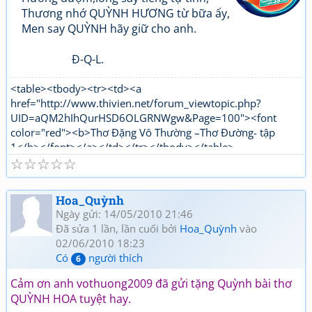
Thương nhớ QUỲNH HƯƠNG từ bữa ấy,
Men say QUỲNH hãy giữ cho anh.
Đ-Q-L.
<table><tbody><tr><td><a
href="http://www.thivien.net/forum_viewtopic.php?
UID=aQM2hIhQurHSD6OLGRNWgw&Page=100"><font
color="red"><b>Thơ Đặng Vô Thường –Thơ Đường- tập
1</b></font></a></td></tr></tbody></table>
☆
☆
☆
☆
☆
<table><tbody><tr><td><a
href="http://www.thivien.net/forum_viewtopic.php?
UID=1nPi_YLwNjj6jqJJ5OtTPg"><font color="red"><b>Thơ
Hoa_Quỳnh
Đặng Vô Thường Thơ mới - tập 1</b></font></a></td></tr>
Ngày gửi: 14/05/2010 21:46
</tbody></table>
Đã sửa 1 lần, lần cuối bởi
Hoa_Quỳnh
vào
02/06/2010 18:23
Có
người thích
6
Cảm ơn anh vothuong2009 đã gửi tặng Quỳnh bài thơ
QUỲNH HOA tuyệt hay.