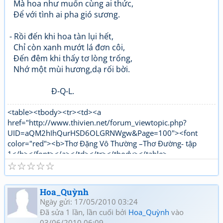
Mà hoa như muốn cùng ai thức,
Để với tình ai pha gió sương.
- Rồi đến khi hoa tàn lụi hết,
Chỉ còn xanh mướt lá đơn côi,
Đến đêm khi thấy tơ lòng trống,
Nhớ một mùi hương,dạ rối bời.
Đ-Q-L.
<table><tbody><tr><td><a
href="http://www.thivien.net/forum_viewtopic.php?
UID=aQM2hIhQurHSD6OLGRNWgw&Page=100"><font
color="red"><b>Thơ Đặng Vô Thường –Thơ Đường- tập
1</b></font></a></td></tr></tbody></table>
☆
☆
☆
☆
☆
<table><tbody><tr><td><a
href="http://www.thivien.net/forum_viewtopic.php?
UID=1nPi_YLwNjj6jqJJ5OtTPg"><font color="red"><b>Thơ
Hoa_Quỳnh
Đặng Vô Thường Thơ mới - tập 1</b></font></a></td></tr>
Ngày gửi: 17/05/2010 03:24
</tbody></table>
Đã sửa 1 lần, lần cuối bởi
Hoa_Quỳnh
vào
03/06/2010 06:09