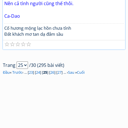
Nên cả tình người cũng thế thôi.
Ca-Dao
Cố hương mộng lạc hồn chưa tỉnh
Đất khách mơ tan dạ đắm sầu
☆
☆
☆
☆
☆
Trang
/30 (295 bài viết)
Đầu
«
Trước
‹ ... [
23
] [
24
] [
25
] [
26
] [
27
] ... ›
Sau
»
Cuối