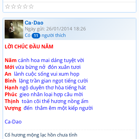
☆
☆
☆
☆
☆
Ca-Dao
Ngày gửi: 26/01/2014 18:26
Có
người thích
11
LỜI CHÚC ĐẦU NĂM
Năm
cánh hoa mai dáng tuyệt vời
Mới
vừa bừng nở đón xuân tươi
An
lành cuộc sống vui xum họp
Bình
lặng trần gian ngọt tiếng cười
Hạnh
ngộ duyên thơ hòa tiếng hát
Phúc
gieo nhân loại hợp câu mời
Thịnh
toàn cõi thế hương nồng ấm
Vượng
đến thắm êm một kiếp người
Ca-Dao
Cố hương mộng lạc hồn chưa tỉnh