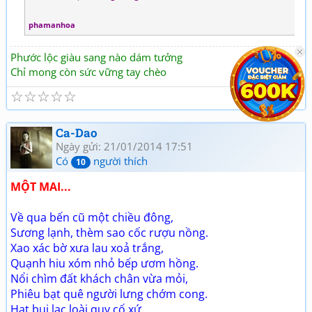
phamanhoa
Phước lộc giàu sang nào dám tưởng
Chỉ mong còn sức vững tay chèo
☆
☆
☆
☆
☆
Ca-Dao
Ngày gửi: 21/01/2014 17:51
Có
người thích
10
MỘT MAI...
Về qua bến cũ một chiều đông,
Sương lạnh, thèm sao cốc rượu nồng.
Xao xác bờ xưa lau xoả trắng,
Quạnh hiu xóm nhỏ bếp ươm hồng.
Nổi chìm đất khách chân vừa mỏi,
Phiêu bạt quê người lưng chớm cong.
Hạt bụi lạc loài quy cố xứ,