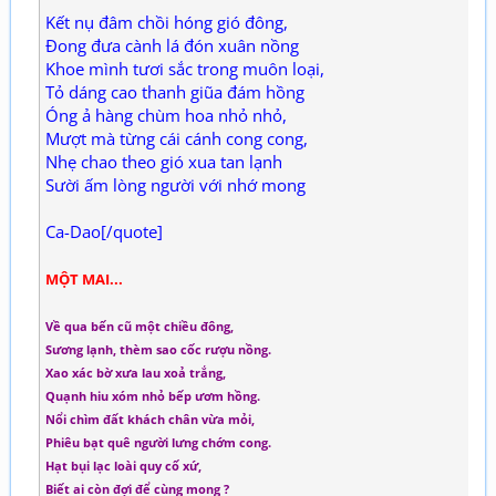
Kết nụ đâm chồi hóng gió đông,
Đong đưa cành lá đón xuân nồng
Khoe mình tươi sắc trong muôn loại,
Tỏ dáng cao thanh giũa đám hồng
Óng ả hàng chùm hoa nhỏ nhỏ,
Mượt mà từng cái cánh cong cong,
Nhẹ chao theo gió xua tan lạnh
Sười ấm lòng người với nhớ mong
Ca-Dao[/quote]
MỘT MAI...
Về qua bến cũ một chiều đông,
Sương lạnh, thèm sao cốc rượu nồng.
Xao xác bờ xưa lau xoả trắng,
Quạnh hiu xóm nhỏ bếp ươm hồng.
Nổi chìm đất khách chân vừa mỏi,
Phiêu bạt quê người lưng chớm cong.
Hạt bụi lạc loài quy cố xứ,
Biết ai còn đợi để cùng mong ?