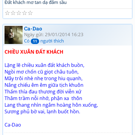
Đất khách mơ tan dạ đắm sầu
☆
☆
☆
☆
☆
Ca-Dao
Ngày gửi: 29/01/2014 16:23
Có
người thích
11
CHIỀU XUÂN ĐẤT KHÁCH
Lặng lẽ chiều xuân đất khách buồn,
Ngồi mơ chốn cũ giọt châu tuôn,
Mây trôi nhè nhẹ trong hiu quạnh,
Nắng chiếu êm êm giữa tịch khuôn
Thấm thía đau thương đời viễn xứ
Thâm trầm nỗi nhớ, phận xa thôn
Lang thang nhìn ngắm hoàng hôn xuống,
Sương phủ bờ vai, lạnh buốt hồn.
Ca-Dao