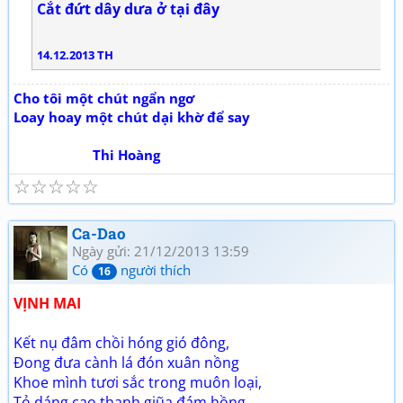
Cắt đứt dây dưa ở tại đây
14.12.2013 TH
Cho tôi một chút ngẩn ngơ
Loay hoay một chút dại khờ để say
Thi Hoàng
☆
☆
☆
☆
☆
Ca-Dao
Ngày gửi: 21/12/2013 13:59
Có
người thích
16
VỊNH MAI
Kết nụ đâm chồi hóng gió đông,
Đong đưa cành lá đón xuân nồng
Khoe mình tươi sắc trong muôn loại,
Tỏ dáng cao thanh giũa đám hồng