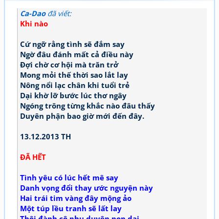
Ca-Dao
đã viết:
Khi nào
Cứ ngỡ rằng tình sẽ đắm say
Ngờ đâu đánh mất cả điều này
Đợi chờ cơ hội mà trăn trở
Mong mỏi thế thời sao lắt lay
Nông nổi lạc chân khi tuổi trẻ
Dại khờ lỡ bước lúc thơ ngây
Ngóng trông từng khắc nào đâu thấy
Duyên phận bao giờ mới đến đây.
13.12.2013 TH
ĐÃ HẾT
Tình yêu có lúc hết mê say
Danh vọng đổi thay ước nguyện này
Hai trái tim vàng đây mộng ảo
Một túp lều tranh sẽ lất lay
Thôi đành cô phụ duyên non dại