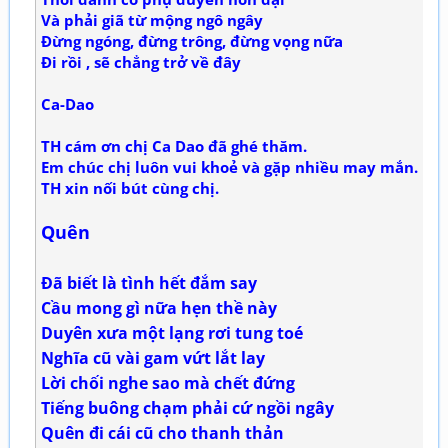
Và phải giã từ mộng ngô ngây
Đừng ngóng, đừng trông, đừng vọng nữa
Đi rồi , sẽ chẳng trở về đây
Ca-Dao
TH cám ơn chị Ca Dao đã ghé thăm.
Em chúc chị luôn vui khoẻ và gặp nhiều may mắn.
TH xin nối bút cùng chị.
Quên
Đã biết là tình hết đắm say
Cầu mong gì nữa hẹn thề này
Duyên xưa một lạng rơi tung toé
Nghĩa cũ vài gam vứt lắt lay
Lời chối nghe sao mà chết đứng
Tiếng buông chạm phải cứ ngồi ngây
Quên đi cái cũ cho thanh thản