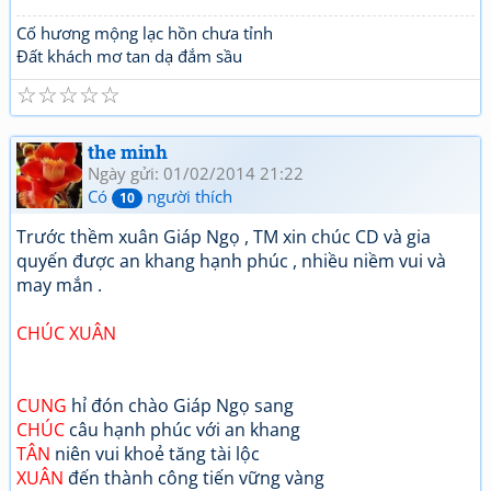
Cố hương mộng lạc hồn chưa tỉnh
Đất khách mơ tan dạ đắm sầu
☆
☆
☆
☆
☆
the minh
Ngày gửi: 01/02/2014 21:22
Có
người thích
10
Trước thềm xuân Giáp Ngọ , TM xin chúc CD và gia
quyến được an khang hạnh phúc , nhiều niềm vui và
may mắn .
CHÚC XUÂN
CUNG
hỉ đón chào Giáp Ngọ sang
CHÚC
câu hạnh phúc với an khang
TÂN
niên vui khoẻ tăng tài lộc
XUÂN
đến thành công tiến vững vàng