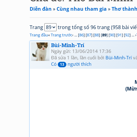
Diễn đàn
»
Cùng nhau tham gia
»
Thơ thành
Trang
trong tổng số 96 trang (958 bài viế
Trang đầu
«
Trang trước
‹ ... [
86
] [
87
] [
88
] [
89
] [
90
] [
91
] [
92
] ... ›
Bùi-Minh-Trí
Ngày gửi: 13/06/2014 17:36
Đã sửa 1 lần, lần cuối bởi
Bùi-Minh-Trí
và
Có
người thích
13
(Mừn