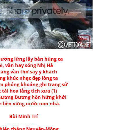
ương lừng lẫy bản hùng ca
ỏi, văn hay sóng Nhị Hà
ráng vần thơ say ý khách
g khúc nhạc đẹp lòng ta
 phóng khoáng ghi trang sử
 tài hoa lắng tích xưa (1)
hương Dương hồn hứng khởi
h bền vững nước non nhà.
ùi Minh Trí
_____________
chiến thắng Nguyên-Mông