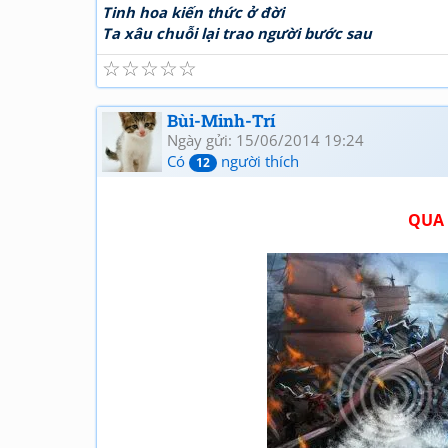
Tinh hoa kiến thức ở đời
Ta xâu chuỗi lại trao người bước sau
☆
☆
☆
☆
☆
Bùi-Minh-Trí
Ngày gửi: 15/06/2014 19:24
Có
người thích
12
QUA