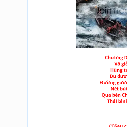
Chương D
Võ gi
Hùng t
Du dươn
Đường gươm
Nét bút
Qua bến C
Thái bìn
B
(1)Sau 