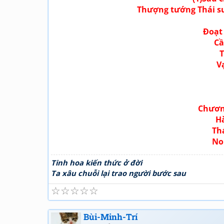
Thượng tướng Thái sư
Đoạt
Cầ
T
V
Chươn
H
Th
No
Tinh hoa kiến thức ở đời
Ta xâu chuỗi lại trao người bước sau
☆
☆
☆
☆
☆
Bùi-Minh-Trí