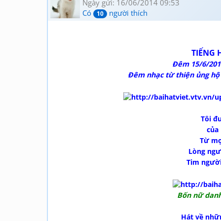
Ngày gửi: 16/06/2014 09:53
Có
người thích
10
TIẾNG 
Đêm 15/6/2014
Đêm nhạc từ thiện ủng hộ 
Tôi đ
của
Từ mọ
Lòng ngườ
Tim người
Bốn nữ danh 
Hát về nhữ