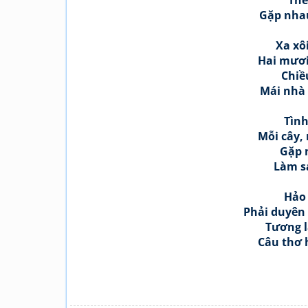
Thế
Gặp nhau
Xa xô
Hai mươi
Chiề
Mái nhà 
Tình
Mỗi cây,
Gặp 
Làm sa
Hảo 
Phải duyên
Tương 
Câu thơ 
Ng
Bù