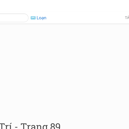
Loạn
TÁ
rí - Trang 89