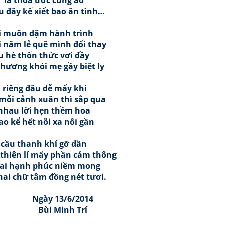
 là thoả ước cùng ao
 đây kể xiết bao ân tình…
i muôn dặm hành trình
 năm lẻ quê mình đổi thay
u hè thổn thức vơi đầy
hương khói mẹ gầy biệt ly
 riêng đâu dễ mấy khi
 mỗi cảnh xuân thì sắp qua
nhau lời hẹn thềm hoa
o kể hết nỗi xa nỗi gần
cầu thanh khí gỡ dần
 thiên lí mấy phần cảm thông
lai hạnh phúc niềm mong
hai chữ tâm đồng nét tươi.
ày 13/6/2014
i Minh Trí