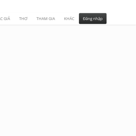
C GIẢ
THƠ
THAM GIA
KHÁC
Đăng nhập