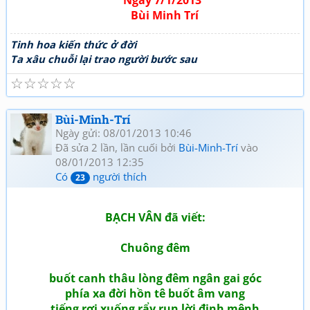
Ngày 7/1/2013
Bùi Minh Trí
Tinh hoa kiến thức ở đời
Ta xâu chuỗi lại trao người bước sau
☆
☆
☆
☆
☆
Bùi-Minh-Trí
Ngày gửi: 08/01/2013 10:46
Đã sửa 2 lần, lần cuối bởi
Bùi-Minh-Trí
vào
08/01/2013 12:35
Có
người thích
23
BẠCH VÂN đã viết:
Chuông đêm
buốt canh thâu lòng đêm ngân gai góc
phía xa đời hồn tê buốt âm vang
tiếng rơi xuống rẩy run lời định mệnh