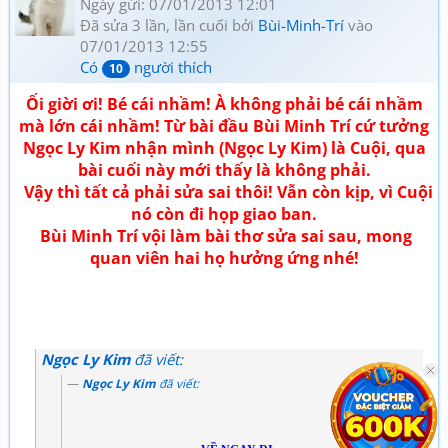
Ngày gửi: 07/01/2013 12:01
Đã sửa 3 lần, lần cuối bởi
Bùi-Minh-Trí
vào
07/01/2013 12:55
Có
người thích
10
Ối giời ơi! Bé cái nhầm! À không phải bé cái nhầm
mà lớn cái nhầm! Từ bài đầu Bùi Minh Trí cứ tưởng
Ngọc Ly Kim nhận mình (Ngọc Ly Kim) là Cuội, qua
bài cuối này mới thấy là không phải.
Vậy thì tất cả phải sửa sai thôi! Vẫn còn kịp, vì Cuội
nó còn đi họp giao ban.
Bùi Minh Trí vội làm bài thơ sửa sai sau, mong
quan viên hai họ hưởng ứng nhé!
Ngọc Ly Kim
đã viết:
Ngọc Ly Kim
đã viết: