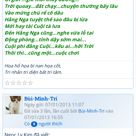
Trời quoay...đất chạy...chuyện thường bấy lâu
Vào mừng chú rể cô dâu
Hằng Nga tuyệt thế sao đâu bị lừa
Mới hay tài Cuội tà lưa
Đến Hằng Nga cũng...nghe vừa lỗ tai
Động phòng...tỉnh dậy sớm mai...
Cuội phi đằng Cuội...kêu ai...hỡi Trời
Thôi thì...cũng một...cuộc chơi
Họa hổ họa bì nan họa cốt,
Tri nhân tri diện bất tri tâm.
☆
☆
☆
☆
☆
Bùi-Minh-Trí
Ngày gửi: 07/01/2013 11:07
Đã sửa 3 lần, lần cuối bởi
Bùi-Minh-Trí
vào
07/01/2013 16:55
Có
người thích
9
Ngoc Ly Kim đã viết: