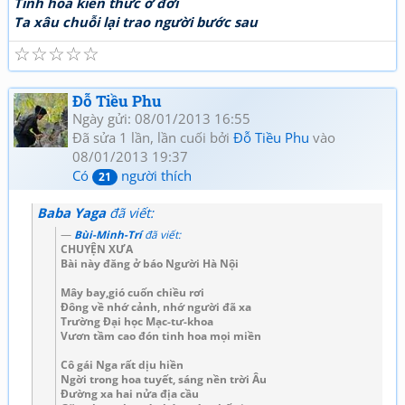
Tinh hoa kiến thức ở đời
Ta xâu chuỗi lại trao người bước sau
☆
☆
☆
☆
☆
Đỗ Tiều Phu
Ngày gửi: 08/01/2013 16:55
Đã sửa 1 lần, lần cuối bởi
Đỗ Tiều Phu
vào
08/01/2013 19:37
Có
người thích
21
Baba Yaga
đã viết:
Bùi-Minh-Trí
đã viết:
CHUYỆN XƯA
Bài này đăng ở báo Người Hà Nội
Mây bay,gió cuốn chiều rơi
Đông về nhớ cảnh, nhớ người đã xa
Trường Đại học Mạc-tư-khoa
Vươn tầm cao đón tinh hoa mọi miền
Cô gái Nga rất dịu hiền
Ngời trong hoa tuyết, sáng nền trời Âu
Đường xa hai nửa địa cầu