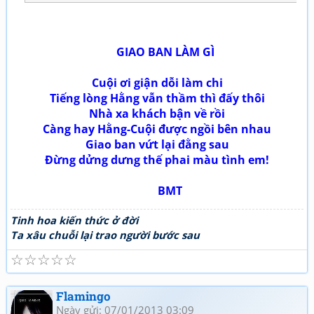
GIAO BAN LÀM GÌ
Cuội ơi giận dỗi làm chi
Tiếng lòng Hằng vẫn thầm thì đấy thôi
Nhà xa khách bận về rồi
Càng hay Hằng-Cuội được ngồi bên nhau
Giao ban vứt lại đằng sau
Đừng dửng dưng thế phai màu tình em!
BMT
Tinh hoa kiến thức ở đời
Ta xâu chuỗi lại trao người bước sau
☆
☆
☆
☆
☆
Flamingo
Ngày gửi: 07/01/2013 03:09