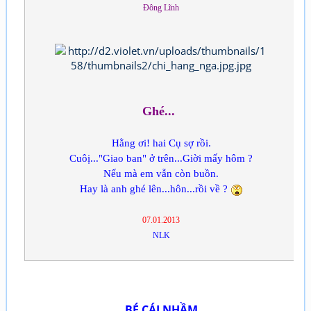
Đông Lĩnh
Ghé...
Hằng ơi! hai Cụ sợ rồi.
Cuôị..."Giao ban" ở trên...Giời mấy hôm ?
Nếu mà em vẫn còn buồn.
Hay là anh ghé lên...hôn...rồi về ?
07.01.2013
NLK
BÉ CÁI NHẦM