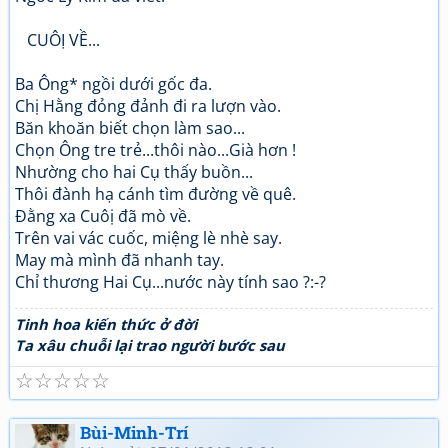
CUÔỊ VỀ...
Ba Ông* ngồi dưới gốc đa.
Chị Hằng đỏng đảnh đi ra lượn vào.
Băn khoăn biết chọn làm sao...
Chọn Ông tre trẻ...thôi nào...Già hơn !
Nhường cho hai Cụ thấy buồn...
Thôi đành hạ cánh tìm đường về quê.
Đằng xa Cuôị đã mò về.
Trên vai vác cuốc, miệng lè nhè say.
May mà mình đã nhanh tay.
Chỉ thương Hai Cụ...nước này tính sao ?:-?
Tinh hoa kiến thức ở đời
Ta xâu chuỗi lại trao người bước sau
☆
☆
☆
☆
☆
Bùi-Minh-Trí