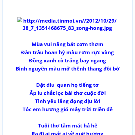
Mùa vui nâng bát cơm thơm
Đàn trâu hoan hỷ màu rơm rực vàng
Đồng xanh cò trắng bay ngang
Bình nguyên màu mỡ thênh thang đôi bờ
Dặt dìu quan họ tiếng tơ
Ấp iu chắt lọc bài thơ cuộc đời
Tình yêu lắng đọng dịu lời
Tóc em hương gió mây trời triền đê
Tuổi thơ tắm mát hả hê
Ra đi ai mất ai về quê hương