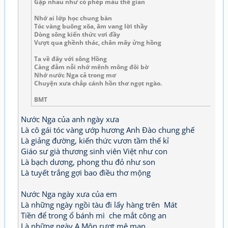
Gặp nhau như có phép màu thế gian
Nhớ ai lớp học chung bàn
Tóc vàng buông xõa, âm vang lời thầy
Dòng sông kiến thức vơi đầy
Vượt qua ghềnh thác, chân mây ửng hồng
Ta về đây với sông Hồng
Càng đằm nỗi nhớ mênh mông đôi bờ
Nhớ nước Nga cả trong mơ
Chuyện xưa chắp cánh hồn thơ ngọt ngào.
BMT
Nước Nga của anh ngày xưa
Là cô gái tóc vàng ướp hương Anh Đào chung ghế
Là giảng đường, kiến thức vươn tầm thế kỉ
Giáo sư già thương sinh viên Việt như con
Là bạch dương, phong thu đỏ như son
Là tuyết trắng gợi bao điều thơ mộng
Nước Nga ngày xưa của em
Là những ngày ngồi tàu đi lấy hàng trên Mát
Tiền để trong ổ bánh mì che mắt công an
Là những ngày A Môn rượt mê man