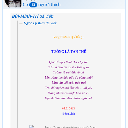
Có
người thích
13
Bùi-Minh-Trí
đã viết:
Ngọc Ly Kim
đã viết:
Mang về từ nhà Quế Hằng...
TƯỞNG LÀ TẬN THẾ
Quế Hằng - Minh Trí - Ly kim
Trốn ở đâu để tôi tìm không ra
Tưởng là trái đất vỡ oà
Lên trăng tìm đến gốc đa cùng ngồi
Lãng du với cuội trên trời
Trái đất nghẹt thở lắm rồi ... lời yêu
Mong nhiều có được bao nhiêu
Dại khờ hết sớm đến chiều ngồi mơ.
05.01.2013
Đông Lĩnh