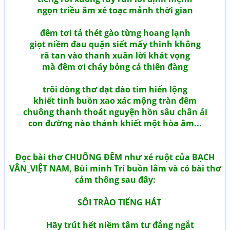
ngọn triều âm xé toạc mảnh thời gian
đêm tơi tả thét gào từng hoang lạnh
giọt niềm đau quặn siết mấy thinh không
rã tan vào thanh xuân lời khát vọng
mà đêm ơi cháy bỏng cả thiên đàng
trôi dòng thơ dạt dào tim hiển lộng
khiết tinh buồn xao xác mộng tràn đêm
chuông thanh thoát nguyện hồn sâu chân ái
con đường nào thánh khiết một hòa âm...
Đọc bài thơ CHUÔNG ĐÊM như xé ruột của BẠCH
VÂN_VIỆT NAM, Bùi minh Trí buồn lắm và có bài thơ
cảm thông sau đây:
SÔI TRÀO TIẾNG HÁT
Hãy trút hết niềm tâm tư đắng ngắt