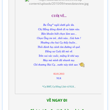
CUÔỊ VỀ...
Ba Ông* ngồi dưới gốc đa.
Chị Hằng đỏng đảnh đi ra lượn vào.
Băn khoăn biết chọn làm sao...
Chọn Ông tre trẻ...thôi nào...Già hơn !
Nhường cho hai Cụ thấy buồn...
Thôi đành hạ cánh tìm đường về quê.
Đằng xa Cuôị đã mò về.
Trên vai vác cuốc, miệng lè nhè say.
May mà mình đã nhanh tay.
Chỉ thương Hai Cụ...nước này tính sao ?
05.01.2013
NLK
*Cụ BMT, Cụ Đông Lĩnh và NLK...
VỀ NGAY ĐI