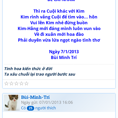
Thì ra Cuội khác với Kim
Kim rình vắng Cuội để tìm vào... hôn
Vui lên Kim nhé đừng buồn
Kim-Hằng mới đáng mình luôn vun vào
Về đi xuân mới hoa đào
Phải duyên vừa lứa ngọt ngào tình thơ
Ngày 7/1/2013
Bùi Minh Trí
Tinh hoa kiến thức ở đời
Ta xâu chuỗi lại trao người bước sau
☆
☆
☆
☆
☆
Bùi-Minh-Trí
Ngày gửi: 07/01/2013 16:06
Có
người thích
25