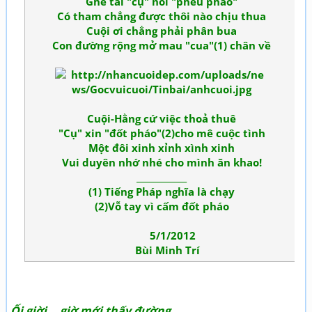
Ghé tai "cụ" nói "phều phào"
Có tham chẳng được thôi nào chịu thua
Cuội ơi chẳng phải phân bua
Con đường rộng mở mau "cua"(1) chân về
Cuội-Hằng cứ việc thoả thuê
"Cụ" xin "đốt pháo"(2)cho mê cuộc tình
Một đôi xinh xỉnh xình xinh
Vui duyên nhớ nhé cho mình ăn khao!
____________
(1) Tiếng Pháp nghĩa là chạy
(2)Vỗ tay vì cấm đốt pháo
5/1/2012
Bùi Minh Trí
Ối giời ...giờ mới thấy đường...