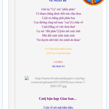
VỀ NGAY ĐI
Ghé tai "Cụ" nói "phều phào"
Có tham chẳng được thôi nào chịu thua
Cuội ơi chẳng phải phân bua
Con đường rộng mở mau "cua"(1) chân về
Cuội-Hằng cứ việc thoả thuê
Cụ xin "đốt pháo"(2)cho mê cuộc tình
Một đôi xinh xỉnh xình xinh
Vui duyên nhớ nhé cho mình ăn khao!
(1) Tiếng Pháp nghĩa là chạy
(2)Vỗ tay vì cấm đốt pháo
5/1/2012
Bùi Minh Trí
Cuôị bận họp Giao ban...
Cuôị về nét mặt hằm hằm.