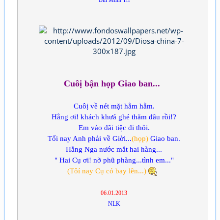
Bùi Minh Trí
Cuôị bận họp Giao ban...
Cuôị về nét mặt hằm hằm.
Hằng ơi! khách khưá ghé thăm đâu rồi!?
Em vào đãi tiệc đi thôi.
Tối nay Anh phải về Giời...
(họp)
Giao ban.
Hằng Nga nước mắt hai hàng...
" Hai Cụ ơi! nỡ phũ phàng...tình em..."
(Tôí nay Cụ có bay lên...)
06.01.2013
NLK