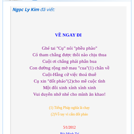
Ngọc Ly Kim
đã viết:
VỀ NGAY ĐI
Ghé tai "Cụ" nói "phều phào"
Có tham chẳng được thôi nào chịu thua
Cuội ơi chẳng phải phân bua
Con đường rộng mở mau "cua"(1) chân về
Cuội-Hằng cứ việc thoả thuê
Cụ xin "đốt pháo"(2)cho mê cuộc tình
Một đôi xinh xỉnh xình xinh
Vui duyên nhớ nhé cho mình ăn khao!
(1) Tiếng Pháp nghĩa là chạy
(2)Vỗ tay vì cấm đốt pháo
5/1/2012