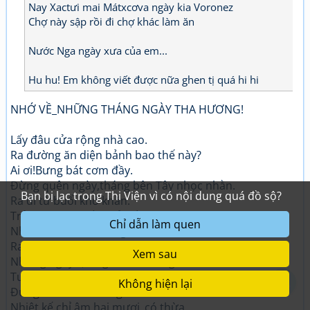
Nay Xactưi mai Mátxcơva ngày kia Voronez
Chợ này sập rồi đi chợ khác làm ăn
Nước Nga ngày xưa của em...
Hu hu! Em không viết được nữa ghen tị quá hi hi
NHỚ VỀ_NHỮNG THÁNG NGÀY THA HƯƠNG!
Lấy đâu cửa rộng nhà cao.
Ra đường ăn diện bảnh bao thế này?
Ai ơi!Bưng bát cơm đầy.
Đừng quên ngày,tháng bên Tây nhọc nhằn.
Bạn bị lạc trong Thi Viện vì có nội dung quá đồ sộ?
Ra đi từ buổi khó khăn.
Trải bao mưa,nắng tảo tần gian nan:
Chỉ dẫn làm quen
Nhiều lần đi trốn công an.
Ra đường mắt đảo dọc,ngang không ngừng.
Xem sau
Những ngày lạnh giá mùa Đông.
Tuyết rơi như thể rắc bông lên người.
Không hiện lại
Đứng chôn chân ở ngoài trời.
Nhiệt kế chỉ âm hai mươi_có thừa.