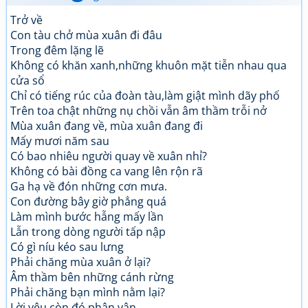
Trở về
Con tàu chở mùa xuân đi đâu
Trong đêm lặng lẽ
Không có khăn xanh,những khuôn mặt tiễn nhau qua
cửa sổ
Chỉ có tiếng rúc của đoàn tàu,làm giật mình dãy phố
Trên toa chật những nụ chồi vẫn âm thầm trỗi nở
Mùa xuân đang về, mùa xuân đang đi
Mấy mươi năm sau
Có bao nhiêu người quay về xuân nhỉ?
Không có bài đồng ca vang lên rộn rã
Ga hạ về đón những cơn mưa.
Con đường bây giờ phẳng quá
Làm mình bước hẫng mấy lần
Lẫn trong dòng người tấp nập
Có gì níu kéo sau lưng
Phải chăng mùa xuân ở lại?
Âm thầm bên những cánh rừng
Phải chăng bạn mình nằm lại?
Lời yêu còn đó phân vân...