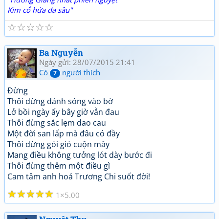
Kim cổ hứa đa sầu"
☆
☆
☆
☆
☆
Ba Nguyễn
Ngày gửi: 28/07/2015 21:41
Có
người thích
7
Đừng
Thôi đừng đánh sóng vào bờ
Lở bồi ngày ấy bây giờ vẫn đau
Thôi đừng sắc lẹm dao cau
Một đời san lấp mà đâu có đầy
Thôi đừng gói gió cuộn mây
Mang điều không tưởng lót dày bước đi
Thôi đừng thêm một điều gì
Cam tâm anh hoá Trương Chi suốt đời!
☆
☆
☆
☆
☆
1
5.00