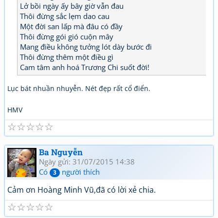
Lở bồi ngày ấy bây giờ vẫn đau
Thôi đừng sắc lẹm dao cau
Một đời san lấp mà đâu có đầy
Thôi đừng gói gió cuộn mây
Mang điều không tưởng lót dày bước đi
Thôi đừng thêm một điều gì
Cam tâm anh hoá Trương Chi suốt đời!
Lục bát nhuần nhuyễn. Nét đẹp rất cổ điển.
HMV
☆
☆
☆
☆
☆
Ba Nguyễn
Ngày gửi: 31/07/2015 14:38
Có
người thích
3
Cảm ơn Hoàng Minh Vũ,đã có lời xẻ chia.
☆
☆
☆
☆
☆