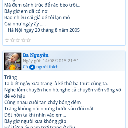
Mà đem cành trúc để rào bèo trôi...
Bây giờ em đã có nơi
Bao nhiêu cái giá để tôi lặn mò
Giá như ngày ấy .....
Hà Nội ngày 20 tháng 8 năm 2005
☆
☆
☆
☆
☆
Ba Nguyễn
Ngày gửi: 14/08/2015 21:51
Có
người thích
4
Trăng
Ta biết ngày xưa trăng là kẻ thứ ba thức cùng ta.
Nghe lỏm chuyện hẹn hò,nghe cả chuyện viển vông vô
đề vô hậu.
Cùng nhau cười tan chảy bóng đêm
Trăng không nói nhưng bước vào đôi mắt.
Đốt hồn ta khi nhìn vào em...
Bây giờ người xưa không gặp
Hỏi từng ấy năm trời trăng ở đâu