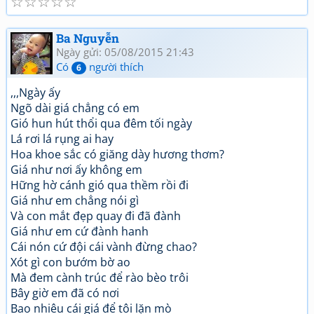
☆
☆
☆
☆
☆
Ba Nguyễn
Ngày gửi: 05/08/2015 21:43
Có
người thích
6
,,,Ngày ấy
Ngõ dài giá chẳng có em
Gió hun hút thổi qua đêm tối ngày
Lá rơi lá rụng ai hay
Hoa khoe sắc có giăng dày hương thơm?
Giá như nơi ấy không em
Hững hờ cánh gió qua thềm rồi đi
Giá như em chẳng nói gì
Và con mắt đẹp quay đi đã đành
Giá như em cứ đành hanh
Cái nón cứ đội cái vành đừng chao?
Xót gì con bướm bờ ao
Mà đem cành trúc để rào bèo trôi
Bây giờ em đã có nơi
Bao nhiêu cái giá để tôi lặn mò