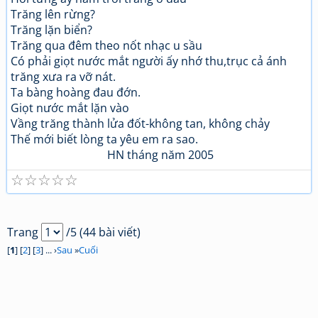
Trăng lên rừng?
Trăng lặn biển?
Trăng qua đêm theo nốt nhạc u sầu
Có phải giọt nước mắt người ấy nhớ thu,trục cả ánh
trăng xưa ra vỡ nát.
Ta bàng hoàng đau đớn.
Giọt nước mắt lặn vào
Vầng trăng thành lửa đốt-không tan, không chảy
Thế mới biết lòng ta yêu em ra sao.
HN tháng năm 2005
☆
☆
☆
☆
☆
Trang
/5 (44 bài viết)
[
1
] [
2
] [
3
] ... ›
Sau
»
Cuối