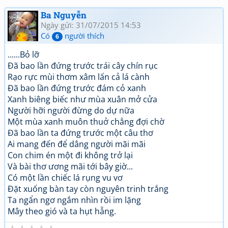
Ba Nguyễn
Ngày gửi: 31/07/2015 14:53
Có
người thích
6
......Bỏ lỡ
Đã bao lần đứng trước trái cây chín rục
Rạo rực mùi thơm xâm lấn cả lá cành
Đã bao lần đứng trước đám cỏ xanh
Xanh biêng biếc như mùa xuân mở cửa
Người hỡi người đừng do dự nữa
Một mùa xanh muôn thuở chẳng đợi chờ
Đã bao lần ta đứng trước một câu thơ
Ai mang đến để dâng người mãi mãi
Con chim én một đi không trở lại
Và bài thơ ương mãi tới bây giờ...
Có một lần chiếc lá rụng vu vơ
Đặt xuống bàn tay còn nguyên trinh trắng
Ta ngẩn ngơ ngắm nhìn rồi im lặng
Mây theo gió và ta hụt hẫng.