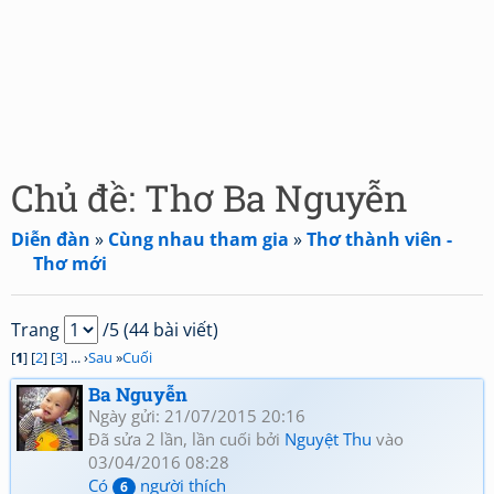
Chủ đề: Thơ Ba Nguyễn
Diễn đàn
»
Cùng nhau tham gia
»
Thơ thành viên -
Thơ mới
Trang
/5 (44 bài viết)
[
1
] [
2
] [
3
] ... ›
Sau
»
Cuối
Ba Nguyễn
Ngày gửi: 21/07/2015 20:16
Đã sửa 2 lần, lần cuối bởi
Nguyệt Thu
vào
03/04/2016 08:28
Có
người thích
6