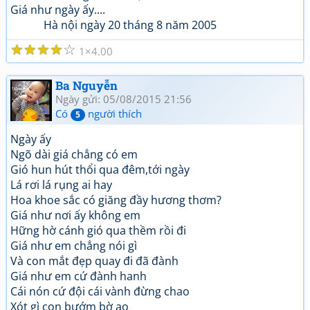
Giá như ngày ấy....
Hà nội ngày 20 tháng 8 năm 2005
☆
☆
☆
☆
☆
1
4.00
Ba Nguyễn
Ngày gửi: 05/08/2015 21:56
Có
người thích
5
Ngày ấy
Ngõ dài giá chẳng có em
Gió hun hút thổi qua đêm,tới ngày
Lá rơi lá rụng ai hay
Hoa khoe sắc có giăng đầy hương thơm?
Giá như nơi ấy không em
Hững hờ cánh gió qua thềm rồi đi
Giá như em chẳng nói gì
Và con mắt đẹp quay đi đã đành
Giá như em cứ đành hanh
Cái nón cứ đội cái vành đừng chao
Xót gì con bướm bờ ao