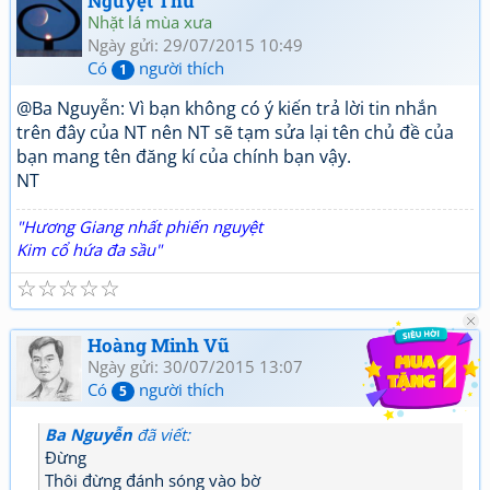
Nguyệt Thu
Nhặt lá mùa xưa
Ngày gửi: 29/07/2015 10:49
Có
người thích
1
@Ba Nguyễn: Vì bạn không có ý kiến trả lời tin nhắn
trên đây của NT nên NT sẽ tạm sửa lại tên chủ đề của
bạn mang tên đăng kí của chính bạn vậy.
NT
"Hương Giang nhất phiến nguyệt
Kim cổ hứa đa sầu"
☆
☆
☆
☆
☆
Hoàng Minh Vũ
Ngày gửi: 30/07/2015 13:07
Có
người thích
5
Ba Nguyễn
đã viết:
Đừng
Thôi đừng đánh sóng vào bờ