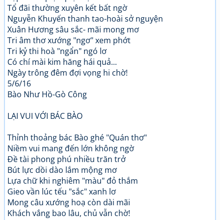
Tổ đãi thường xuyên kết bất ngờ
Nguyễn Khuyến thanh tao-hoài sở nguyện
Xuân Hương sâu sắc- mãi mong mơ
Tri âm thơ xướng "ngơ" xem phớt
Tri kỷ thi hoà "ngẩn" ngó lơ
Có chí mài kim hăng hái quả...
Ngày trông đêm đợi vọng hi chờ!
5/6/16
Bào Như Hồ-Gò Công
LẠI VUI VỚI BÁC BÀO
Thỉnh thoảng bác Bào ghé "Quán thơ"
Niềm vui mang đến lớn không ngờ
Đề tài phong phú nhiều trăn trở
Bút lực dồi dào lắm mộng mơ
Lựa chữ khi nghiêm "màu" đỏ thắm
Gieo vần lúc tếu "sắc" xanh lơ
Mong câu xướng hoạ còn dài mãi
Khách vắng bao lâu, chủ vẫn chờ!