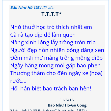
Bào Như Hồ 1934
đã viết:
T.T.T.T*
Nhớ thuở học trò thích nhất em
Cà rà tạo dịp để làm quen
Nàng xinh lộng lẫy trăng tròn trịa
Người đẹp hồn nhiên bóng dáng xen
Đêm mãi mơ màng trông mộng điệp
Ngày hằng mong mỏi gặp bao phen
Thương thầm cho đến ngày xe (hoa)
rước...
Hối hận biết bao trách bạn hèn!
11/6/16
Bào Như Hồ-Gò Công.
* tiền tình tù tội (thành ngữ trước năm 1975)