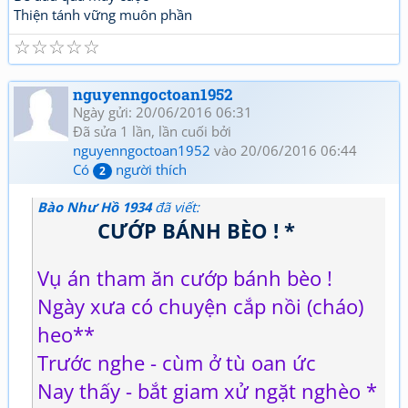
Thiện tánh vững muôn phần
☆
☆
☆
☆
☆
nguyenngoctoan1952
Ngày gửi: 20/06/2016 06:31
Đã sửa 1 lần, lần cuối bởi
nguyenngoctoan1952
vào 20/06/2016 06:44
Có
người thích
2
Bào Như Hồ 1934
đã viết:
CƯỚP BÁNH BÈO ! *
Vụ án tham ăn cướp bánh bèo !
Ngày xưa có chuyện cắp nồi (cháo)
heo**
Trước nghe - cùm ở tù oan ức
Nay thấy - bắt giam xử ngặt nghèo *