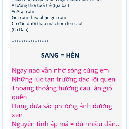
* tưởng thời tuổi trẻ (tựa bài)
*ư*rạ=rơm
Gối rơm theo phận gối rơm
Có đâu dưới thấp mà chồm lên cao!
(Ca Dao)
****************
SANG = HÈN
Ngày nao vẫn nhớ sóng cùng em
Những lúc tan trường dạo lối quen
Thoang thoảng hương cau làn gió
quện
Đung đưa sắc phượng ánh dương
xen
Nguyền tình áp má = dù nhiều đận...