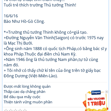
Tuổi trẻ thích trường Thủ tướng Thinh!
16/6/16
Bào Như Hồ-Gò Công.
*+Trường thủ tướng Thinh không có=giả tạo.
+Đường Nguyễn Văn Thinh(Saigon) có trước 1975 nay
là Mạc Thị Bưởi.
+Ông sinh năm 1888 có quốc tịch Pháp,có bằng bác sĩ y
khoa Pháp.Thuộc đại điền chủ Nam Kỳ.
+Năm 1946 ông là thủ tướng Nam phần,tự tử cùng
năm đó.
+ Tôi nhớ có thấy chữ kí tên của ông trên tờ giấy bạc
Đông Dương (Việt-Miên-Lào).
Được-mất lòng không quản
Thấp-cao dạ chẳng phân
Bể dâu qua mấy cuộc
Thiện tánh vững muôn phần
☆
☆
☆
☆
☆