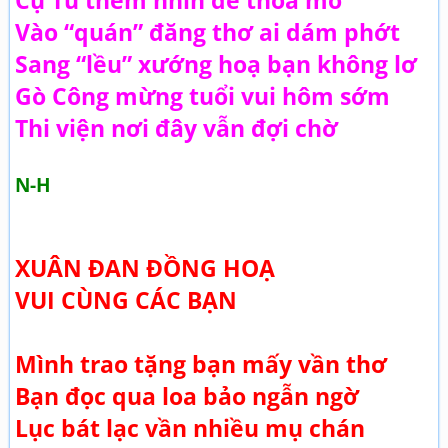
Cụ Tú thèm nhìn để thoả mơ
Vào “quán” đăng thơ ai dám phớt
Sang “lều” xướng hoạ bạn không lơ
Gò Công mừng tuổi vui hôm sớm
Thi viện nơi đây vẫn đợi chờ
N-H
XUÂN ĐAN ĐỒNG HOẠ
VUI CÙNG CÁC BẠN
Mình trao tặng bạn mấy vần thơ
Bạn đọc qua loa bảo ngẫn ngờ
Lục bát lạc vần nhiều mụ chán