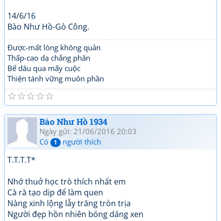
14/6/16
Bào Như Hồ-Gò Công.
Được-mất lòng không quản
Thấp-cao dạ chẳng phân
Bể dâu qua mấy cuộc
Thiện tánh vững muôn phần
☆
☆
☆
☆
☆
Bào Như Hồ 1934
Ngày gửi: 21/06/2016 20:03
Có
người thích
1
T.T.T.T*
Nhớ thuở học trò thích nhất em
Cà rà tạo dịp để làm quen
Nàng xinh lộng lẫy trăng tròn trịa
Người đẹp hồn nhiên bóng dáng xen