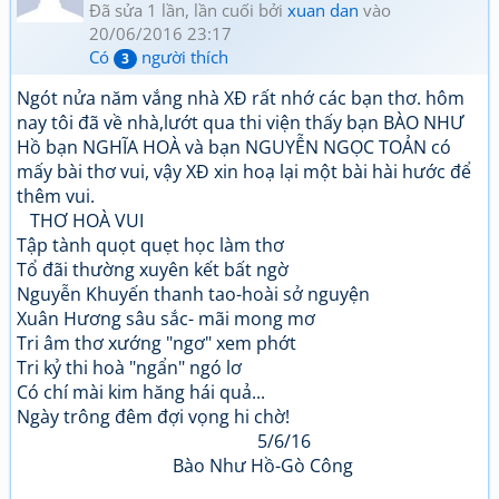
Đã sửa 1 lần, lần cuối bởi
xuan dan
vào
20/06/2016 23:17
Có
người thích
3
Ngót nửa năm vắng nhà XĐ rất nhớ các bạn thơ. hôm
nay tôi đã về nhà,lướt qua thi viện thấy bạn BÀO NHƯ
Hồ bạn NGHĨA HOÀ và bạn NGUYỄN NGỌC TOẢN có
mấy bài thơ vui, vậy XĐ xin hoạ lại một bài hài hước để
thêm vui.
THƠ HOÀ VUI
Tập tành quọt quẹt học làm thơ
Tổ đãi thường xuyên kết bất ngờ
Nguyễn Khuyến thanh tao-hoài sở nguyện
Xuân Hương sâu sắc- mãi mong mơ
Tri âm thơ xướng "ngơ" xem phớt
Tri kỷ thi hoà "ngẩn" ngó lơ
Có chí mài kim hăng hái quả...
Ngày trông đêm đợi vọng hi chờ!
5/6/16
Bào Như Hồ-Gò Công