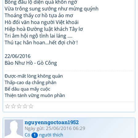
Bổng đâu lộ diện quả khôn ngờ
Vừa trông sung sướng như mừng quýnh
Thoáng thấy cơ hồ tựa ảo mơ
Hò đối văn hoa người Việt khoái
Hiệp hoà Đường luật khách Tây lơ
Tri âm hội ngộ tình lai láng ....
Thú tạc hân hoan...hết đợi chờ !
22/06/2016
Bào Như Hồ - Gò Công
Được-mất lòng không quản
Thấp-cao dạ chẳng phân
Bể dâu qua mấy cuộc
Thiện tánh vững muôn phần
☆
☆
☆
☆
☆
nguyenngoctoan1952
Ngày gửi: 25/06/2016 06:29
Có
người thích
1