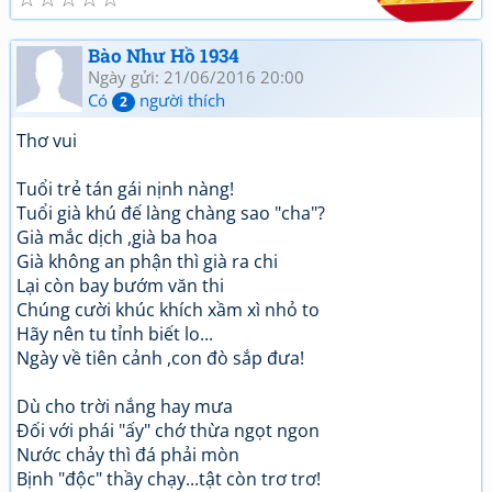
Bào Như Hồ 1934
Ngày gửi: 21/06/2016 20:00
Có
người thích
2
Thơ vui
Tuổi trẻ tán gái nịnh nàng!
Tuổi già khú đế làng chàng sao "cha"?
Già mắc dịch ,già ba hoa
Già không an phận thì già ra chi
Lại còn bay bướm văn thi
Chúng cười khúc khích xầm xì nhỏ to
Hãy nên tu tỉnh biết lo...
Ngày về tiên cảnh ,con đò sắp đưa!
Dù cho trời nắng hay mưa
Đối với phái "ấy" chớ thừa ngọt ngon
Nước chảy thì đá phải mòn
Bịnh "độc" thầy chạy...tật còn trơ trơ!