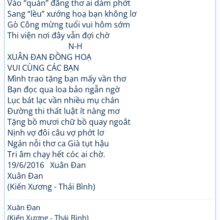
Vào “quán” đăng thơ ai dám phớt
Sang “lều” xướng hoạ bạn không lơ
Gò Công mừng tuổi vui hôm sớm
Thi viện nơi đây vẫn đợi chờ
N-H
XUÂN ĐAN ĐỒNG HOẠ
VUI CÙNG CÁC BẠN
Mình trao tặng bạn mấy vần thơ
Bạn đọc qua loa bảo ngẫn ngờ
Lục bát lạc vần nhiều mụ chán
Đường thi thất luật ít nàng mơ
Tặng bồ mươi chữ bồ quay ngoắt
Nịnh vợ đôi câu vợ phớt lơ
Ngán nỗi thơ ca Già tụt hậu
Tri âm chạy hết cóc ai chờ.
19/6/2016 Xuân Đan
Xuân Đan
(Kiến Xương - Thái Bình)
Xuân Đan
(Kiến Xương - Thái Bình)