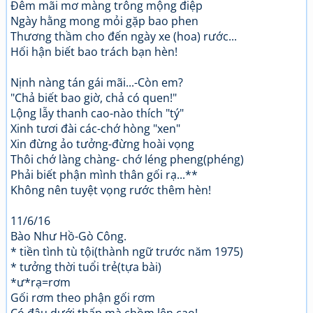
Đêm mãi mơ màng trông mộng điệp
Ngày hằng mong mỏi gặp bao phen
Thương thầm cho đến ngày xe (hoa) rước...
Hối hận biết bao trách bạn hèn!
Nịnh nàng tán gái mãi...-Còn em?
"Chả biết bao giờ, chả có quen!"
Lộng lẫy thanh cao-nào thích "tý"
Xinh tươi đài các-chớ hòng "xen"
Xin đừng ảo tưởng-đừng hoài vọng
Thôi chớ làng chàng- chớ léng pheng(phéng)
Phải biết phận mình thân gối rạ...**
Không nên tuyệt vọng rước thêm hèn!
11/6/16
Bào Như Hồ-Gò Công.
* tiền tình tù tội(thành ngữ trước năm 1975)
* tưởng thời tuổi trẻ(tựa bài)
*ư*rạ=rơm
Gối rơm theo phận gối rơm