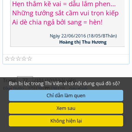
Hẹn thắm kề vai = dẫu lắm phen...
Những tưởng sắt cầm vui trọn kiếp
Ai dè chia ngả bởi sang = hèn!
Ngày 22/06/2016 (18/05/BThân)
Hoàng thị Thu Hương
☆
☆
☆
☆
☆
Trang
/101 (1010 bài viết)
Đầu
«
Trước
‹ ... [
75
] [
76
] [
77
] [
78
] [
79
] ... ›
Sau
»
Cuối