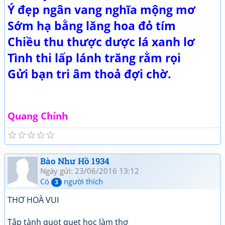
Ý đẹp ngân vang nghĩa mộng mơ
Sớm hạ bằng lăng hoa đỏ tím
Chiều thu thược dược lá xanh lơ
Tình thi lấp lánh trăng rằm rọi
Gửi bạn tri âm thoả đợi chờ.
Quang Chính
☆
☆
☆
☆
☆
Bào Như Hồ 1934
Ngày gửi: 23/06/2016 13:12
Có
người thích
3
THƠ HOÀ VUI
Tập tành quọt quẹt học làm thơ