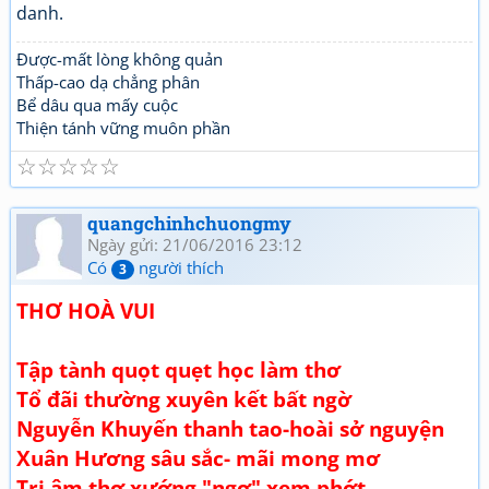
danh.
Được-mất lòng không quản
Thấp-cao dạ chẳng phân
Bể dâu qua mấy cuộc
Thiện tánh vững muôn phần
☆
☆
☆
☆
☆
quangchinhchuongmy
Ngày gửi: 21/06/2016 23:12
Có
người thích
3
THƠ HOÀ VUI
Tập tành quọt quẹt học làm thơ
Tổ đãi thường xuyên kết bất ngờ
Nguyễn Khuyến thanh tao-hoài sở nguyện
Xuân Hương sâu sắc- mãi mong mơ
Tri âm thơ xướng "ngơ" xem phớt