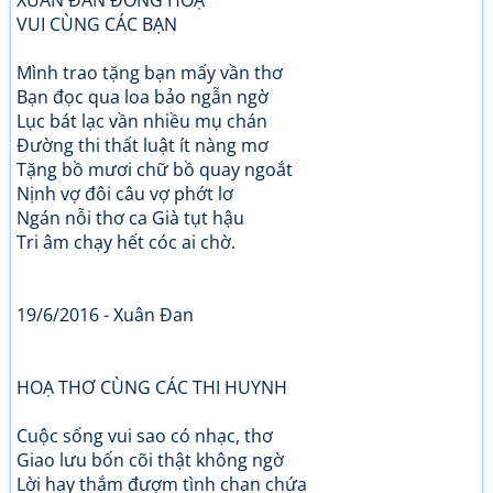
XUÂN ĐAN ĐỒNG HOẠ
VUI CÙNG CÁC BẠN
Mình trao tặng bạn mấy vần thơ
Bạn đọc qua loa bảo ngẫn ngờ
Lục bát lạc vần nhiều mụ chán
Đường thi thất luật ít nàng mơ
Tặng bồ mươi chữ bồ quay ngoắt
Nịnh vợ đôi câu vợ phớt lơ
Ngán nỗi thơ ca Già tụt hậu
Tri âm chạy hết cóc ai chờ.
19/6/2016 - Xuân Đan
HOẠ THƠ CÙNG CÁC THI HUYNH
Cuộc sống vui sao có nhạc, thơ
Giao lưu bốn cõi thật không ngờ
Lời hay thắm đượm tình chan chứa