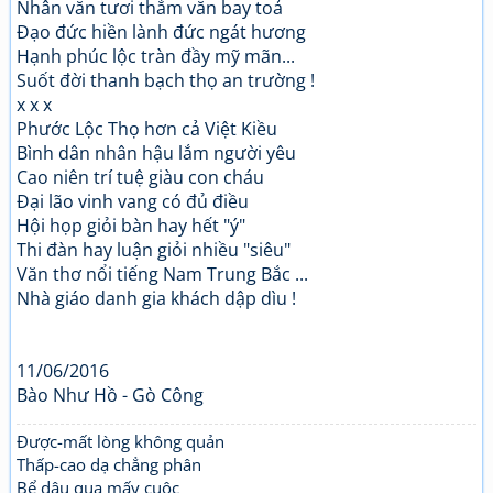
Nhân văn tươi thắm văn bay toả
Đạo đức hiền lành đức ngát hương
Hạnh phúc lộc tràn đầy mỹ mãn...
Suốt đời thanh bạch thọ an trường !
x x x
Phước Lộc Thọ hơn cả Việt Kiều
Bình dân nhân hậu lắm người yêu
Cao niên trí tuệ giàu con cháu
Đại lão vinh vang có đủ điều
Hội họp giỏi bàn hay hết "ý"
Thi đàn hay luận giỏi nhiều "siêu"
Văn thơ nổi tiếng Nam Trung Bắc ...
Nhà giáo danh gia khách dập dìu !
11/06/2016
Bào Như Hồ - Gò Công
Được-mất lòng không quản
Thấp-cao dạ chẳng phân
Bể dâu qua mấy cuộc