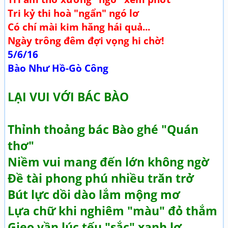
Tri kỷ thi hoà "ngẩn" ngó lơ
Có chí mài kim hăng hái quả...
Ngày trông đêm đợi vọng hi chờ!
5/6/16
Bào Như Hồ-Gò Công
LẠI VUI VỚI BÁC BÀO
Thỉnh thoảng bác Bào ghé "Quán
thơ"
Niềm vui mang đến lớn không ngờ
Đề tài phong phú nhiều trăn trở
Bút lực dồi dào lắm mộng mơ
Lựa chữ khi nghiêm "màu" đỏ thắm
Gieo vần lúc tếu "sắc" xanh lơ