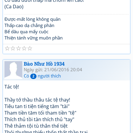
Có đâu dưới thấp mà chồm lên cao!
(Ca Dao)
Được-mất lòng không quản
Thấp-cao dạ chẳng phân
Bể dâu qua mấy cuộc
Thiện tánh vững muôn phần
☆
☆
☆
☆
☆
Bào Như Hồ 1934
Ngày gửi: 21/06/2016 20:04
Có
người thích
2
Tác tệ!
Thầy tớ thầu thâu tác tệ thay!
Tiêu tan ti tiện tiếng tăm "tài"
Tham tiền tăm tối tham tiền "tệ"
Thích thủ tồi tàn thích thủ "tay"
Thê thảm tội tù thân thế tiệt
Thói thường thiếu thốn thất thần trai