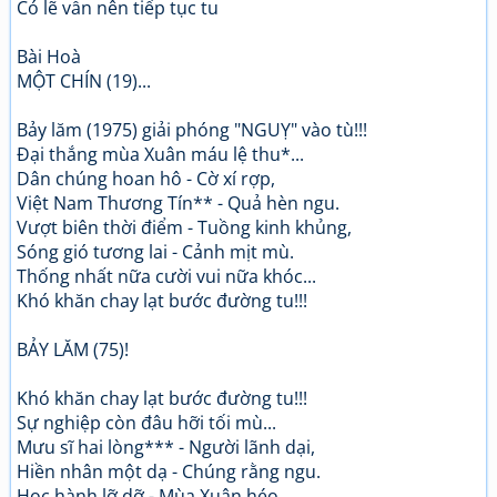
Có lẽ vẫn nên tiếp tục tu
Bài Hoà
MỘT CHÍN (19)...
Bảy lăm (1975) giải phóng "NGUỴ" vào tù!!!
Đại thắng mùa Xuân máu lệ thu*...
Dân chúng hoan hô - Cờ xí rợp,
Việt Nam Thương Tín** - Quả hèn ngu.
Vượt biên thời điểm - Tuồng kinh khủng,
Sóng gió tương lai - Cảnh mịt mù.
Thống nhất nữa cười vui nữa khóc...
Khó khăn chay lạt bước đường tu!!!
BẢY LĂM (75)!
Khó khăn chay lạt bước đường tu!!!
Sự nghiệp còn đâu hỡi tối mù...
Mưu sĩ hai lòng*** - Người lãnh dại,
Hiền nhân một dạ - Chúng rằng ngu.
Học hành lỡ dỡ - Mùa Xuân héo,