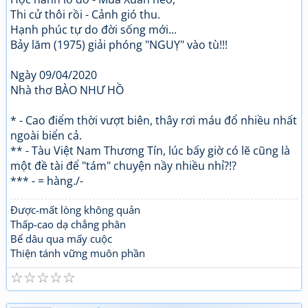
Thi cử thôi rồi - Cảnh gió thu.
Hạnh phúc tự do đời sống mới...
Bảy lăm (1975) giải phóng "NGUỴ" vào tù!!!
Ngày 09/04/2020
Nhà thơ BÀO NHƯ HỒ
* - Cao điểm thời vượt biên, thây rơi máu đổ nhiều nhất
ngoài biển cả.
** - Tàu Việt Nam Thương Tín, lúc bấy giờ có lẽ cũng là
một đề tài để "tám" chuyện nầy nhiều nhỉ?!?
*** - = hàng./-
Được-mất lòng không quản
Thấp-cao dạ chẳng phân
Bể dâu qua mấy cuộc
Thiện tánh vững muôn phần
☆
☆
☆
☆
☆