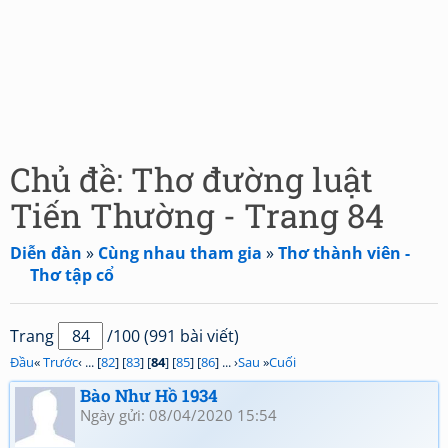
Chủ đề: Thơ đường luật
Tiến Thường - Trang 84
Diễn đàn
»
Cùng nhau tham gia
»
Thơ thành viên -
Thơ tập cổ
Trang
/100 (991 bài viết)
Đầu
«
Trước
‹ ... [
82
] [
83
] [
84
] [
85
] [
86
] ... ›
Sau
»
Cuối
Bào Như Hồ 1934
Ngày gửi: 08/04/2020 15:54