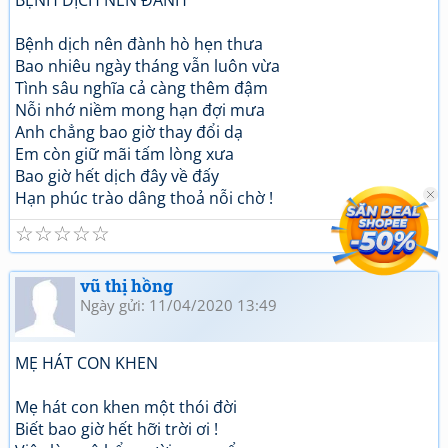
BỆNH DỊCH NÊN ĐÀNH
Bệnh dịch nên đành hò hẹn thưa
Bao nhiêu ngày tháng vẫn luôn vừa
Tình sâu nghĩa cả càng thêm đậm
Nỗi nhớ niềm mong hạn đợi mưa
Anh chẳng bao giờ thay đổi dạ
Em còn giữ mãi tấm lòng xưa
Bao giờ hết dịch đây về đấy
Hạn phúc trào dâng thoả nỗi chờ !
☆
☆
☆
☆
☆
vũ thị hồng
Ngày gửi: 11/04/2020 13:49
MẸ HÁT CON KHEN
Mẹ hát con khen một thói đời
Biết bao giờ hết hỡi trời ơi !