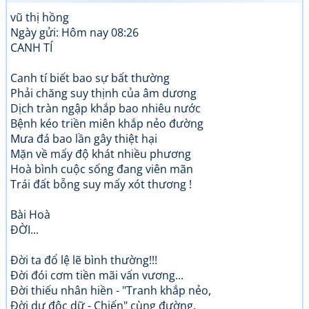
vũ thị hồng
Ngày gửi: Hôm nay 08:26
CANH TÍ
Canh tí biết bao sự bất thường
Phải chăng suy thịnh của âm dương
Dịch tràn ngập khắp bao nhiêu nước
Bệnh kéo triền miên khắp nẻo đường
Mưa đá bao lần gây thiệt hại
Mặn về mấy độ khát nhiều phương
Hoà bình cuộc sống đang viên mãn
Trái đất bỗng suy mấy xót thương !
Bài Hoà
ĐỜI...
Đời ta đổ lệ lẽ bình thường!!!
Đời đói cơm tiền mãi vấn vương...
Đời thiếu nhân hiền - "Tranh khắp nẻo,
Đời dư độc dữ - Chiến" cùng đường.