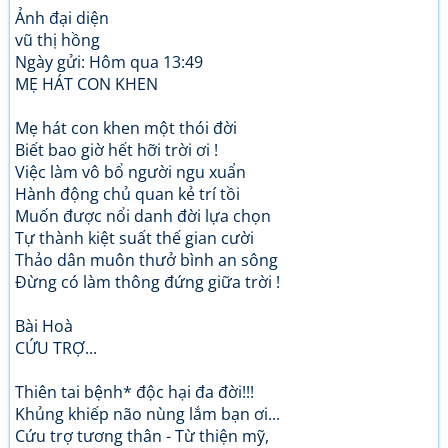
Ảnh đại diện
vũ thị hồng
Ngày gửi: Hôm qua 13:49
MẸ HÁT CON KHEN
Mẹ hát con khen một thói đời
Biết bao giờ hết hỡi trời ơi !
Việc làm vô bổ người ngu xuẩn
Hành động chủ quan kẻ trí tồi
Muốn được nổi danh đời lựa chọn
Tự thành kiệt suất thế gian cười
Thảo dân muôn thưở bình an sông
Đừng có làm thông đứng giữa trời !
Bài Hoà
CỨU TRỢ...
Thiên tai bệnh* độc hại đa đời!!!
Khủng khiếp não nùng lắm bạn ơi...
Cứu trợ tương thân - Từ thiện mỹ,