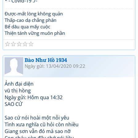
* - Covid-19 ./-
Được-mất lòng không quản
Thấp-cao dạ chẳng phân
Bể dâu qua mấy cuộc
Thiện tánh vững muôn phần
☆
☆
☆
☆
☆
Bào Như Hồ 1934
Ngày gửi: 13/04/2020 09:22
Ảnh đại diện
vũ thị hồng
Ngày gửi: Hôm qua 14:32
SAO CỨ
Sao cứ nói hoài một nỗi yêu
Tình xưa nghĩa cũ hỏi còn nhiều
Giang sơn vẫn đó mà sao nỡ