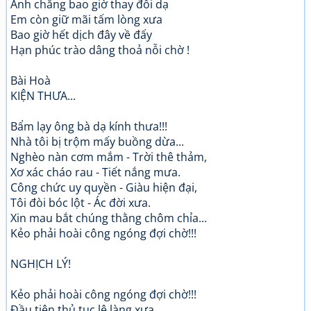
Anh chẳng bao giờ thay đổi dạ
Em còn giữ mãi tấm lòng xưa
Bao giờ hết dịch đây về đấy
Hạn phúc trào dâng thoả nỗi chờ !
Bài Hoà
KIỆN THƯA...
Bẩm lạy ông bà dạ kính thưa!!!
Nhà tôi bị trộm mấy buồng dừa...
Nghèo nàn cơm mắm - Trời thê thảm,
Xơ xác cháo rau - Tiết nắng mưa.
Công chức uy quyền - Giàu hiện đại,
Tôi đòi bóc lột - Ác đời xưa.
Xin mau bắt chúng thằng chôm chỉa...
Kẻo phải hoài công ngóng đợi chờ!!!
NGHỊCH LÝ!
Kẻo phải hoài công ngóng đợi chờ!!!
Đầu tiên thủ tục lệ làng xưa...