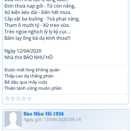
Đơn thưa nạp gởi - Từ còn nắng,
Xử kiện kéo dài - Đến hết mưa.
Cắp vặt ba buồng - Toà phạt nặng,
Tham ô mười tỷ - Xử treo vừa.
Tréo ngoe nghịch lý ly kỳ cục...
Bẩm lạy ông bà dạ kính thưa!!!
Ngày 12/04/2020
Nhà thơ BÀO NHƯ HỒ
Được-mất lòng không quản
Thấp-cao dạ chẳng phân
Bể dâu qua mấy cuộc
Thiện tánh vững muôn phần
☆
☆
☆
☆
☆
Bào Như Hồ 1934
Ngày gửi: 13/04/2020 09:14