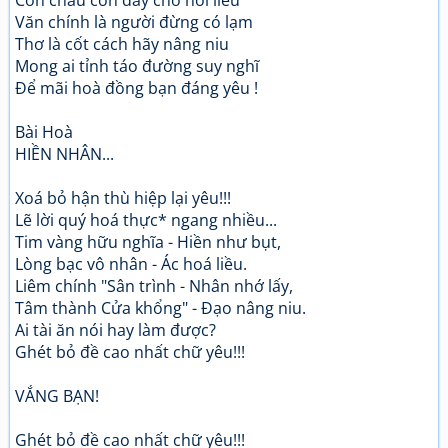
Con cháu còn đây chớ nói liều
Văn chính là người đừng có lạm
Thơ là cốt cách hãy nâng niu
Mong ai tỉnh táo đường suy nghĩ
Để mãi hoà đồng bạn đáng yêu !
Bài Hoà
HIỀN NHÂN...
Xoá bỏ hận thù hiệp lại yêu!!!
Lẽ lời quý hoá thực* ngang nhiều...
Tim vàng hữu nghĩa - Hiền như bụt,
Lòng bạc vô nhân - Ác hoá liều.
Liêm chính "Sân trình - Nhân nhớ lấy,
Tâm thành Cửa khổng" - Đạo nâng niu.
Ai tài ăn nói hay làm được?
Ghét bỏ đề cao nhất chữ yêu!!!
VẮNG BẠN!
Ghét bỏ đề cao nhất chữ yêu!!!