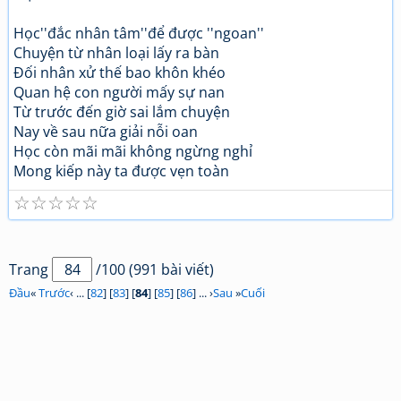
Học''đắc nhân tâm''để được ''ngoan''
Chuyện từ nhân loại lấy ra bàn
Đối nhân xử thế bao khôn khéo
Quan hệ con người mấy sự nan
Từ trước đến giờ sai lắm chuyện
Nay về sau nữa giải nỗi oan
Học còn mãi mãi không ngừng nghỉ
Mong kiếp này ta được vẹn toàn
☆
☆
☆
☆
☆
Trang
/100 (991 bài viết)
Đầu
«
Trước
‹ ... [
82
] [
83
] [
84
] [
85
] [
86
] ... ›
Sau
»
Cuối