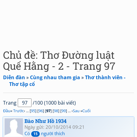
Chủ đề: Thơ Đường luật
Quế Hằng - 2 - Trang 97
Diễn đàn
»
Cùng nhau tham gia
»
Thơ thành viên -
Thơ tập cổ
Trang
/100 (1000 bài viết)
Đầu
«
Trước
‹ ... [
95
] [
96
] [
97
] [
98
] [
99
] ... ›
Sau
»
Cuối
Bào Như Hồ 1934
Ngày gửi: 20/10/2014 09:21
Có
người thích
15