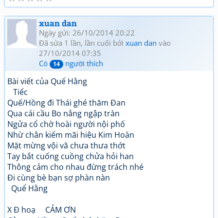
xuan dan
Ngày gửi: 26/10/2014 20:22
Đã sửa 1 lần, lần cuối bởi
xuan dan
vào
27/10/2014 07:35
Có
người thích
14
Bài viết của Quế Hằng
Tiếc
Quế/Hồng đi Thái ghé thăm Đan
Qua cái cầu Bo nắng ngập tràn
Ngửa cổ chờ hoài người nội phố
Nhừ chân kiếm mãi hiệu Kim Hoàn
Mặt mừng vội vã chưa thưa thớt
Tay bắt cuống cuồng chửa hỏi han
Thông cảm cho nhau đừng trách nhé
Đi cùng bè bạn sợ phàn nàn
Quể Hằng
X Đ hoạ CẢM ƠN