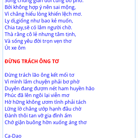
Sống chung gian dối cũng bơ phờ.
Bởi không hợp ý nên sai mộng,
Vì chẳng hiểu lòng khiến lệch mơ.
Ly dị,giống như bao kẻ muốn,
Chia tay,sẽ có lắm người chờ.
Thà rằng cô lẻ nhưng tâm tịnh,
Và sống yêu đời trọn vẹn thơ
Út xe ôm
ĐỪNG TRÁCH ÔNG TƠ
Đừng trách lão ông kết mối tơ
Vì mình lắm chuyện phải bơ phờ
Duyên đang đượm nét ham huyền hão
Phúc đã lên ngôi lại viễn mơ
Hờ hững không ươm tình phải tách
Lững lờ chẳng ướp hạnh đâu chờ
Đành thôi tan vỡ gia đình ấm
Chớ giận buông hờn xuống áng thơ
Ca-Dao