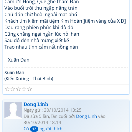
Cảm ơn Hồng, Quế ghé thăm Đan
Vào buổi tròi thu ngập nắng tràn
Chủ đón chờ hoài ngoài mặt phố
Khách tìm kiếm mãi tiệm Kim Hoàn ]tiệm vàng của X Đ]
Dẫu rằng phiền phức khi dò dõi
Cũng chẳng ngại ngần lúc hỏi han
Sau đó đến nhà mừng xiết kể
Trao nhau tình cảm rất nồng nàn
Xuân Đan
Xuân Đan
(Kiến Xương - Thái Bình)
☆
☆
☆
☆
☆
Dong Linh
Ngày gửi: 30/10/2014 13:25
Đã sửa 5 lần, lần cuối bởi
Dong Linh
vào
30/10/2014 18:14
Có
người thích
12