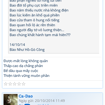
Bao phận nghèo sơ rỗng túi tiền
Bao đời tổ phụ cực triền miên
Bao năm thiếu nước nhà không điện
Bao lúc kiếm ăn khổ quá phiền
Bao cửa tham ô hung nổi tiếng
Bao quan hối lộ ác rền thiên
Bao người đầy tớ vô luơng thiện...
Bao chúng khất hành tạm mái hiên???
14/10/14
Bào Như Hồ-Gò Công
Được-mất lòng không quản
Thấp-cao dạ chẳng phân
Bể dâu qua mấy cuộc
Thiện tánh vững muôn phần
☆
☆
☆
☆
☆
Ca-Dao
Ngày gửi: 20/10/2014 11:49