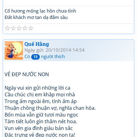
Cố hương mộng lạc hồn chưa tỉnh
Đất khách mơ tan dạ đắm sầu
☆
☆
☆
☆
☆
Quế Hằng
Ngày gửi: 20/10/2014 14:54
Có
người thích
15
VẺ ĐẸP NƯỚC NON
Ngày vui xin gửi những lời ca
Cầu chúc chị em khắp mọi nhà
Trong ấm ngoài êm, tình ấm áp
Thuận chồng thuận vợ, nghĩa chan hòa.
Bốn mùa vẫn giữ tươi màu ngọc
Tám tiết luôn gìn thắm nét hoa.
Vun vén gia đình giàu bản sắc
Đặc trưng vẻ đẹp nước non ta!