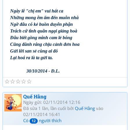
Ngày lễ "chị em" vui hát ca
Những mong êm ấm đến muôn nhà
Ngờ đâu có kẻ buồn duyên phận
Trách cứ tình quân ngại giảng hoà
Đâu biết gồng mình cam lẻ bóng
Cũng đành ráng chịu cảnh đơn hoa
Gửi lời san sẻ cùng ai đó
Lại hoá ra là ta gửi ta.
30/10/2014 - Đ.L.
☆
☆
☆
☆
☆
Quế Hằng
Ngày gửi: 02/11/2014 12:16
Đã sửa 1 lần, lần cuối bởi
Quế Hằng
vào
02/11/2014 16:41
Có
người thích
12