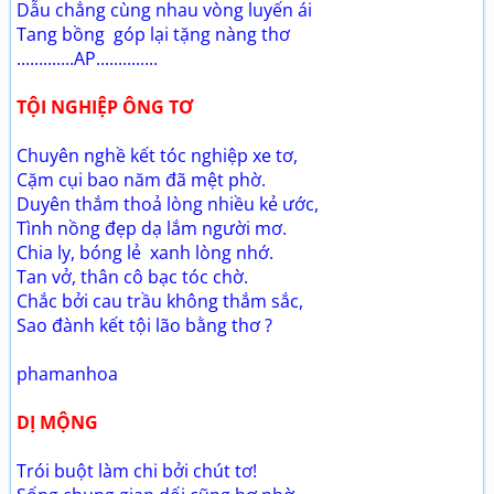
Dẫu chẳng cùng nhau vòng luyến ái
Tang bồng góp lại tặng nàng thơ
.............AP..............
TỘI NGHIỆP ÔNG TƠ
Chuyên nghề kết tóc nghiệp xe tơ,
Cặm cụi bao năm đã mệt phờ.
Duyên thắm thoả lòng nhiều kẻ ước,
Tình nồng đẹp dạ lắm người mơ.
Chia ly, bóng lẻ xanh lòng nhớ.
Tan vở, thân cô bạc tóc chờ.
Chắc bởi cau trầu không thắm sắc,
Sao đành kết tội lão bằng thơ ?
phamanhoa
DỊ MỘNG
Trói buột làm chi bởi chút tơ!