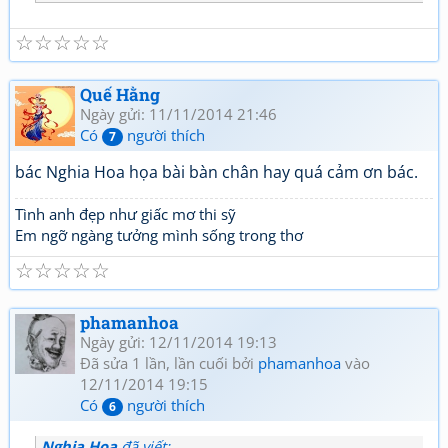
☆
☆
☆
☆
☆
Quế Hằng
Ngày gửi: 11/11/2014 21:46
Có
người thích
7
bác Nghia Hoa họa bài bàn chân hay quá cảm ơn bác.
Tình anh đẹp như giấc mơ thi sỹ
Em ngỡ ngàng tưởng mình sống trong thơ
☆
☆
☆
☆
☆
phamanhoa
Ngày gửi: 12/11/2014 19:13
Đã sửa 1 lần, lần cuối bởi
phamanhoa
vào
12/11/2014 19:15
Có
người thích
6
Nghia Hoa
đã viết: