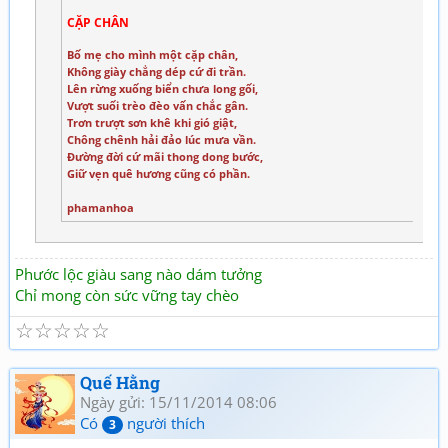
CẶP CHÂN
Bố mẹ cho mình một cặp chân,
Không giày chẳng dép cứ đi trần.
Lên rừng xuống biển chưa long gối,
Vượt suối trèo đèo vấn chắc gân.
Trơn trượt sơn khê khi gió giật,
Chông chênh hải đảo lúc mưa vần.
Đường đời cứ mãi thong dong bước,
Giữ vẹn quê hương cũng có phần.
phamanhoa
Phước lộc giàu sang nào dám tưởng
Chỉ mong còn sức vững tay chèo
☆
☆
☆
☆
☆
Quế Hằng
Ngày gửi: 15/11/2014 08:06
Có
người thích
3