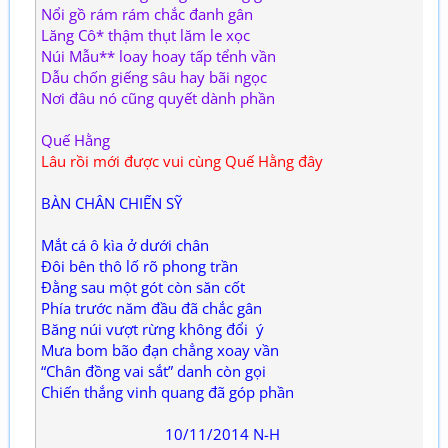
Nổi gồ rám rám chắc đanh gân
Lăng Cô* thậm thụt lăm le xọc
Núi Mẫu** loay hoay tấp tểnh vần
Dẫu chốn giếng sâu hay bãi ngọc
Nơi đâu nó cũng quyết dành phần
Quế Hằng
Lâu rồi mới được vui cùng Quế Hằng đây
BÀN CHÂN CHIẾN SỸ
Mắt cá ô kìa ở dưới chân
Đôi bên thô lố rõ phong trần
Đằng sau một gót còn săn cốt
Phía trước năm đầu đã chắc gân
Băng núi vượt rừng không đổi ý
Mưa bom bão đạn chẳng xoay vần
“Chân đồng vai sắt” danh còn gọi
Chiến thắng vinh quang đã góp phần
10/11/2014 N-H