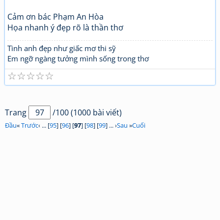
Cảm ơn bác Phạm An Hòa
Họa nhanh ý đẹp rõ là thần thơ
Tình anh đẹp như giấc mơ thi sỹ
Em ngỡ ngàng tưởng mình sống trong thơ
☆
☆
☆
☆
☆
Trang
/100 (1000 bài viết)
Đầu
«
Trước
‹ ... [
95
] [
96
] [
97
] [
98
] [
99
] ... ›
Sau
»
Cuối