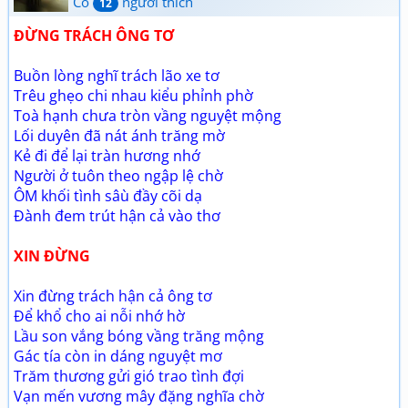
Có
người thích
12
ĐỪNG TRÁCH ÔNG TƠ
Buồn lòng nghĩ trách lão xe tơ
Trêu ghẹo chi nhau kiểu phỉnh phờ
Toà hạnh chưa tròn vầng nguyệt mộng
Lối duyên đã nát ánh trăng mờ
Kẻ đi để lại tràn hương nhớ
Người ở tuôn theo ngập lệ chờ
ÔM khối tình sâù đầy cõi dạ
Đành đem trút hận cả vào thơ
XIN ĐỪNG
Xin đừng trách hận cả ông tơ
Để khổ cho ai nỗi nhớ hờ
Lầu son vắng bóng vầng trăng mộng
Gác tía còn in dáng nguyệt mơ
Trăm thương gửi gió trao tình đợi
Vạn mến vương mây đặng nghĩa chờ