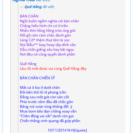
Quế Hằng
đã viết:
BÀN CHÂN
Ngồi buồn ngắm nghía cái bàn chân
Chẳng hiểu hình chi cứ ở trần
Nhẵn thín hồng hồng tròn ủng gót
Nổi gồ rám rám chắc đanh gân
Lăng Cô* thậm thụt lăm le xọc
Núi Mẫu** loay hoay tấp tểnh vần
Dẫu chốn giếng sâu hay bãi ngọc
Nơi đâu nó cũng quyết dành phần
Quế Hằng
Lâu rồi mới được vui cùng Quế Hằng đây
BÀN CHÂN CHIẾN SỸ
Mắt cá ô kìa ở dưới chân
Đôi bên thô lố rõ phong trần
Đằng sau một gót còn săn cốt
Phía trước năm đầu đã chắc gân
Băng núi vượt rừng không đổi ý
Mưa bom bão đạn chẳng xoay vần
“Chân đồng vai sắt” danh còn gọi
Chiến thắng vinh quang đã góp phần
10/11/2014 N-H[/quote]